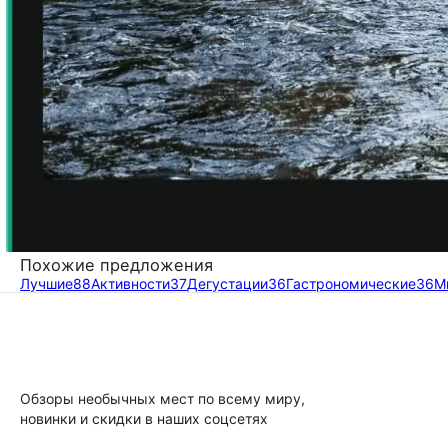
Похожие предложения
Лучшие
88
Активности
37
Дегустации
36
Гастрономические
36
М
Обзоры необычных мест по всему миру,
новинки и скидки в наших соцсетях