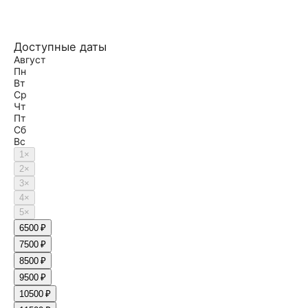
Доступные даты
Август
Пн
Вт
Ср
Чт
Пт
Сб
Вс
1
×
2
×
3
×
4
×
5
×
6
500 ₽
7
500 ₽
8
500 ₽
9
500 ₽
10
500 ₽