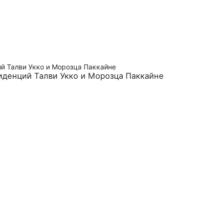
иденций Талви Укко и Морозца Паккайне