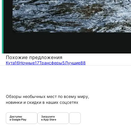
Похожие предложения
Кута
16
Ночные
17
Трансферы
5
Лучшие
88
Обзоры необычных мест по всему миру,
новинки и скидки в наших соцсетях
Доступно
Загрузите
в Google Play
в App Store