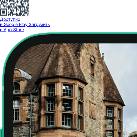
Доступно
в Google Play
Загрузить
в App Store