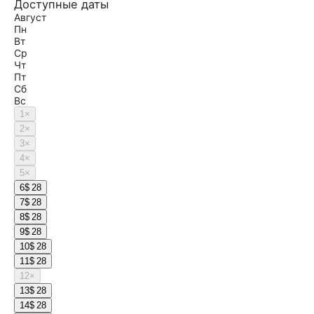
Доступные даты
Август
Пн
Вт
Ср
Чт
Пт
Сб
Вс
1
×
2
×
3
×
4
×
5
×
6
$ 28
7
$ 28
8
$ 28
9
$ 28
10
$ 28
11
$ 28
12
×
13
$ 28
14
$ 28