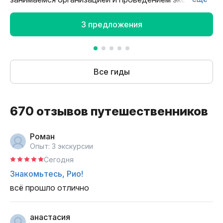
в Рио-де-Жанейро и его окрестностях. Нас
отличает профессионализм и стремление избегать
3 предложения
штампов. Наши экскурсии креативны и несут
позитивный настрой, соответствуя стилю жизни
кариок (так называют жителей Рио). Приглашаем
вас убедиться в этом самостоятельно!
Все гиды
670 отзывов путешественников
Роман
Опыт: 3 экскурсии
Сегодня
Знакомьтесь, Рио!
всё прошло отлично
анастасия