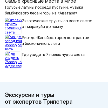
Самые красивые места в мире
обеда, который каждый заказывает на свой вкус. 
Голубые лагуны посреди пустыни, музыка
Очень рекомендуем, пять звёзд. Павел и Юля
бамбукового леса и горы из «Аватара»
Экзотические фрукты со всего света:
от маракуйи до чомпу
Рио‑де-Жанейро: город контрастов
и бесконечного лета
Где увидеть 7 новых чудес света
Экскурсии и туры
от экспертов Трипстера