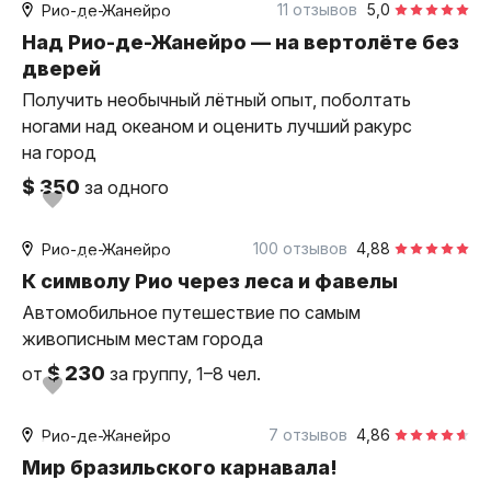
11 отзывов
5,0
Рио-де-Жанейро
индивидуальная
Над Рио-де-Жанейро — на вертолёте без
дверей
Получить необычный лётный опыт, поболтать
ногами над океаном и оценить лучший ракурс
на город
$ 350
за одного
4 часа
на автомобиле
100 отзывов
4,88
Рио-де-Жанейро
индивидуальная
К символу Рио через леса и фавелы
Автомобильное путешествие по самым
живописным местам города
$ 230
от
за группу, 1–8 чел.
1,5 часа
пешком
7 отзывов
4,86
Рио-де-Жанейро
Мини-группа
Мир бразильского карнавала!