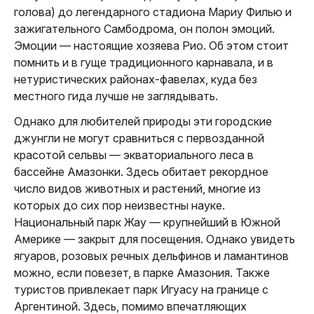
голова) до легендарного стадиона Мариу Филью и
зажигательного Самбодрома, он полон эмоций.
Эмоции — настоящие хозяева Рио. Об этом стоит
помнить и в гуще традиционного карнавала, и в
нетуристических районах-фавелах, куда без
местного гида лучше не заглядывать.
Однако для любителей природы эти городские
джунгли не могут сравниться с первозданной
красотой сельвы — экваториального леса в
бассейне Амазонки. Здесь обитает рекордное
число видов животных и растений, многие из
которых до сих пор неизвестны науке.
Национальный парк Жау — крупнейший в Южной
Америке — закрыт для посещения. Однако увидеть
ягуаров, розовых речных дельфинов и ламантинов
можно, если повезет, в парке Амазония. Также
туристов привлекает парк Игуасу на границе с
Аргентиной. Здесь, помимо впечатляющих