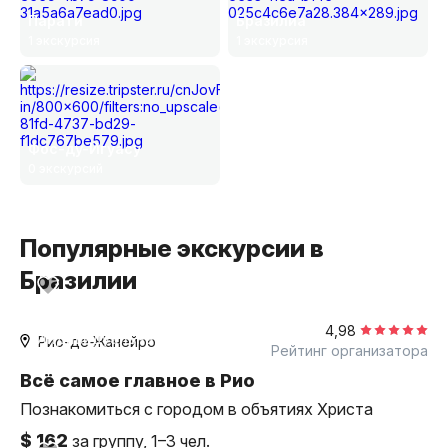
Парати
Бразилиа
1 экскурсия
1 экскурсия
Фос-ду-Игуасу
0 экскурсий
Популярные экскурсии в
Бразилии
5,5 часов
пешком
4,98
индивидуальная
Рио-де-Жанейро
Рейтинг организатора
Всё самое главное в Рио
Познакомиться с городом в объятиях Христа
$ 162
за группу, 1–3 чел.