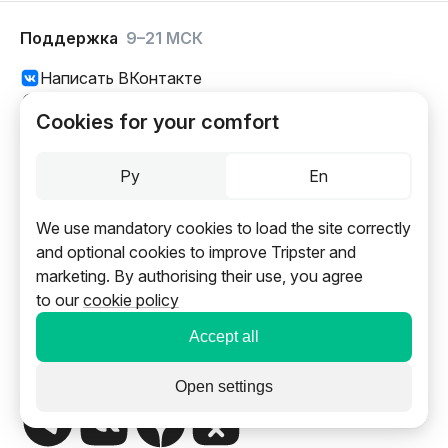
Поддержка
9–21 МСК
Написать ВКонтакте
Написать нам в чат
Cookies for your comfort
Написать в Max
+7 495 146-39-66
+420 228 889 544
Ру
En
support@tripster.ru
We use mandatory cookies to load the site correctly
and optional cookies to improve Tripster and
marketing. By authorising their use, you agree
Написать
отзыв о сайте
to our
cookie policy
Путешественникам
Accept all
Гидам
Партнерам
Open settings