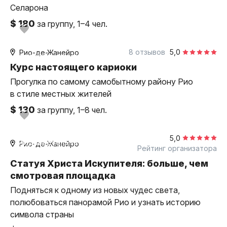
Селарона
$ 180
за группу, 1–4 чел.
5 часов
пешком
8 отзывов
5,0
Рио-де-Жанейро
индивидуальная
Курс настоящего кариоки
Прогулка по самому самобытному району Рио
в стиле местных жителей
$ 130
за группу, 1–8 чел.
3 часа
пешком
5,0
индивидуальная
Рио-де-Жанейро
Рейтинг организатора
Статуя Христа Искупителя: больше, чем
смотровая площадка
Подняться к одному из новых чудес света,
полюбоваться панорамой Рио и узнать историю
символа страны