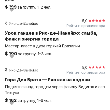
$ 199
за группу, 1–2 чел.
1,5 часа
в помещении
5,0
индивидуальная
Рио-де-Жанейро
Рейтинг организатора
Урок танцев в Рио-де-Жанейро: самба,
фанк и энергия города
Мастер-класс в духе горячей Бразилии
$ 100
за группу, 1–3 чел.
4 часа
пешком
5,0
индивидуальная
Рио-де-Жанейро
Рейтинг организатора
Гора Два Брата — Рио как на ладони
Подняться над городом через фавелу Видигал и лес
Тижука
$ 162
за группу, 1–6 чел.
1 час