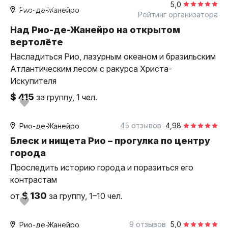
5,0
индивидуальная
Рио-де-Жанейро
Рейтинг организатора
Над Рио-де-Жанейро на открытом
вертолёте
Насладиться Рио, лазурным океаном и бразильским
Атлантическим лесом с ракурса Христа-
Искупителя
$ 415
за группу, 1 чел.
3 часа
пешком
45 отзывов
4,98
Рио-де-Жанейро
индивидуальная
Блеск и нищета Рио – прогулка по центру
города
Проследить историю города и поразиться его
контрастам
$ 130
от
за группу, 1–10 чел.
3,5 часа
пешком
9 отзывов
5,0
Рио-де-Жанейро