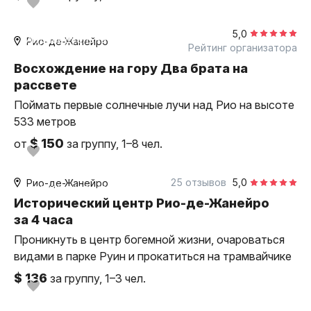
3,5 часа
пешком
5,0
индивидуальная
Рио-де-Жанейро
Рейтинг организатора
Восхождение на гору Два брата на
рассвете
Поймать первые солнечные лучи над Рио на высоте
533 метров
$ 150
от
за группу, 1–8 чел.
4 часа
пешком
25 отзывов
5,0
Рио-де-Жанейро
индивидуальная
Исторический центр Рио-де-Жанейро
за 4 часа
Проникнуть в центр богемной жизни, очароваться
видами в парке Руин и прокатиться на трамвайчике
$ 136
за группу, 1–3 чел.
0,5 часа
на вертолёте