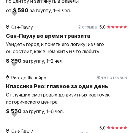
по центру и заглянуть в фавелы
$ 580
от
за группу, 1–4 чел.
6 часов
на автомобиле
2 отзыва
5,0
Сан-Паулу
индивидуальная
Сан-Паулу во время транзита
Увидеть город и понять его логику: из чего
он состоит, как в нём жить и что любить
$ 390
за группу, 1–2 чел.
8 часов
на автомобиле
Ждёт отзывов
Рио-де-Жанейро
индивидуальная
Классика Рио: главное за один день
От лучших смотровых до визитных карточек
исторического центра
$ 550
за группу, 1–6 чел.
4 часа
пешком
5,0
индивидуальная
Сан-Паулу