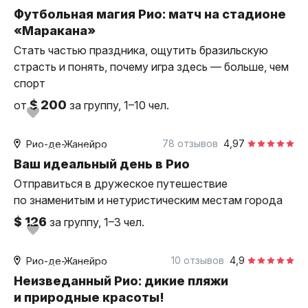
Футбольная магия Рио: матч на стадионе
«Маракана»
Стать частью праздника, ощутить бразильскую
страсть и понять, почему игра здесь — больше, чем
спорт
$ 200
от
за группу, 1–10 чел.
4 часа
пешком
78 отзывов
4,97
Рио-де-Жанейро
индивидуальная
Ваш идеальный день в Рио
Отправиться в дружеское путешествие
по знаменитым и нетуристическим местам города
$ 126
за группу, 1–3 чел.
6 часов
на автомобиле
10 отзывов
4,9
Рио-де-Жанейро
индивидуальная
Неизведанный Рио: дикие пляжи
и природные красоты!