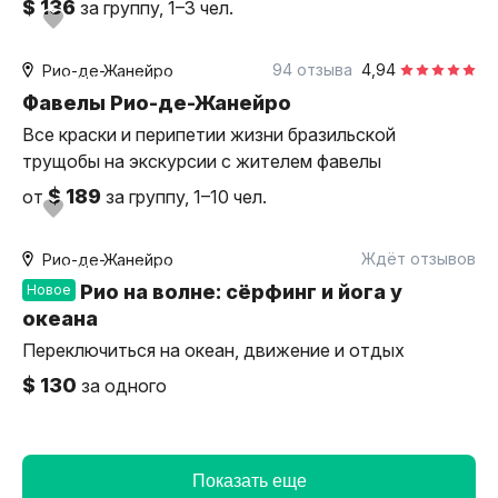
$ 136
за группу, 1–3 чел.
2,5 часа
пешком
94 отзыва
4,94
Рио-де-Жанейро
индивидуальная
Фавелы Рио-де-Жанейро
Все краски и перипетии жизни бразильской
трущобы на экскурсии с жителем фавелы
$ 189
от
за группу, 1–10 чел.
2 часа
на сёрфе
Ждёт отзывов
Рио-де-Жанейро
индивидуальная
Рио на волне: сёрфинг и йога у
Новое
океана
Переключиться на океан, движение и отдых
$ 130
за одного
Показать еще