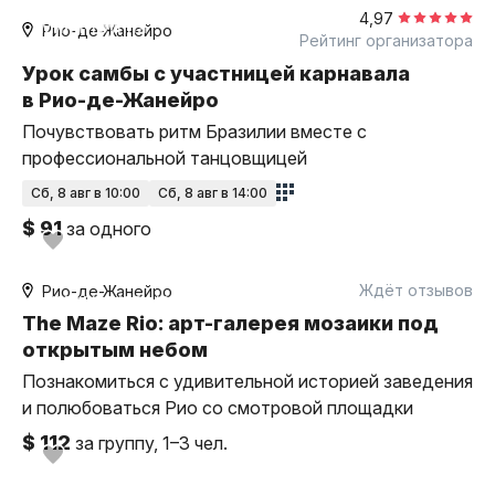
4,97
Мини-группа
Рио-де-Жанейро
Рейтинг организатора
Урок самбы с участницей карнавала
в Рио-де-Жанейро
Почувствовать ритм Бразилии вместе с
профессиональной танцовщицей
сб, 8 авг в 10:00
сб, 8 авг в 14:00
$ 91
за одного
3 часа
пешком
Ждёт отзывов
Рио-де-Жанейро
индивидуальная
The Maze Rio: арт-галерея мозаики под
открытым небом
Познакомиться с удивительной историей заведения
и полюбоваться Рио со смотровой площадки
$ 112
за группу, 1–3 чел.
0,5 часа
на вертолёте