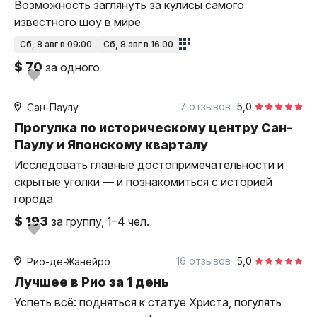
Возможность заглянуть за кулисы самого
известного шоу в мире
сб, 8 авг в 09:00
сб, 8 авг в 16:00
$ 70
за одного
4 часа
пешком
7 отзывов
5,0
Сан-Паулу
индивидуальная
Прогулка по историческому центру Сан-
Паулу и Японскому кварталу
Исследовать главные достопримечательности и
скрытые уголки — и познакомиться с историей
города
$ 193
за группу, 1–4 чел.
8 часов
на автомобиле
16 отзывов
5,0
Рио-де-Жанейро
индивидуальная
Лучшее в Рио за 1 день
Успеть всё: подняться к статуе Христа, погулять