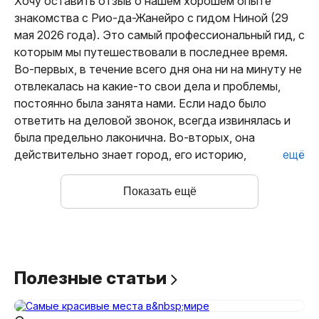
Хочу оставить отзыв о нашем хорошем опыте 
знакомства с Рио-да-Жанейро с гидом Ниной (29 
мая 2026 года). Это самый профессиональный гид, с 
которым мы путешествовали в последнее время. 
Во-первых, в течение всего дня она ни на минуту не 
отвлекалась на какие-то свои дела и проблемы, 
постоянно была занята нами. Если надо было 
ответить на деловой звонок, всегда извинялась и 
была предельно лаконична. Во-вторых, она 
действительно знает город, его историю, 
ещё
географию, жителей. Рассказывает подробно, с 
удовольствием, на все вопросы отвечает. В-
Показать ещё
третьих, вместе с гидом вы получаете и 
практически профессионального фотографа, 
который знает все точки, с которых получаются 
удачные фото. Наконец, что тоже важно, ни на 
одном этапе не выяснилось, что надо что-то 
Полезные
статьи
доплатить дополнительно за вход, проезд или 
иные услуги. Всё действительно включено, кроме 