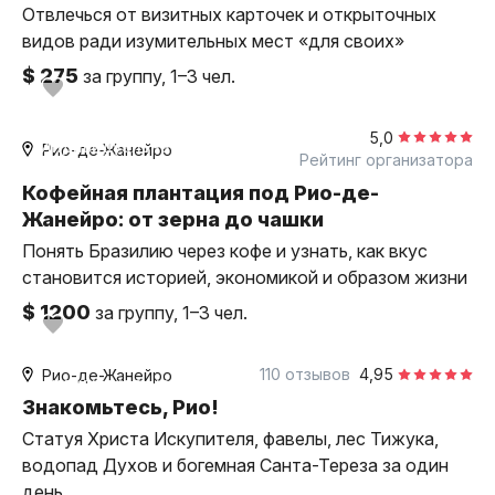
Отвлечься от визитных карточек и открыточных
видов ради изумительных мест «для своих»
$ 275
за группу, 1–3 чел.
12 часов
на автомобиле
5,0
индивидуальная
Рио-де-Жанейро
Рейтинг организатора
Кофейная плантация под Рио-де-
Жанейро: от зерна до чашки
Понять Бразилию через кофе и узнать, как вкус
становится историей, экономикой и образом жизни
$ 1200
за группу, 1–3 чел.
4 часа
на автомобиле
110 отзывов
4,95
Рио-де-Жанейро
индивидуальная
Знакомьтесь, Рио!
Статуя Христа Искупителя, фавелы, лес Тижука,
водопад Духов и богемная Санта-Тереза за один
день