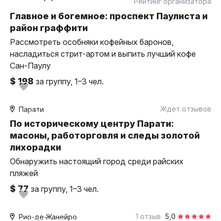
Рейтинг организатора
Главное и богемное: проспект Паулиста и
район граффити
Рассмотреть особняки кофейных баронов,
насладиться стрит-артом и выпить лучший кофе
Сан-Паулу
$ 198
за группу, 1–3 чел.
2,5 часа
пешком
Ждёт отзывов
Парати
индивидуальная
По историческому центру Парати:
масоны, работорговля и следы золотой
лихорадки
Обнаружить настоящий город среди райских
пляжей
$ 77
за группу, 1–3 чел.
5 часов
пешком
1 отзыв
5,0
Рио-де-Жанейро
индивидуальная