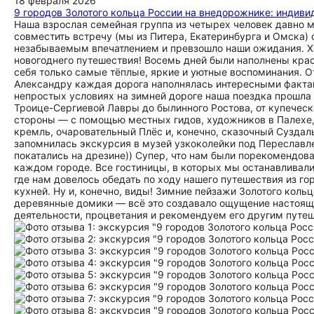
18 февраля 2026
9 городов Золотого кольца России на внедорожнике: индив
Наша взрослая семейная группа из четырех человек давно м
совместить встречу (мы из Питера, Екатеринбурга и Омска) 
незабываемым впечатлением и превзошло наши ожидания. Хо
новогоднего путешествия! Восемь дней были наполнены крас
себя только самые тёплые, яркие и уютные воспоминания. О
Александру каждая дорога наполнялась интересными факта
непростых условиях на зимней дороге наша поездка прошла
Троице-Сергиевой Лавры до былинного Ростова, от купечес
стороны — с помощью местных гидов, художников в Палехе,
кремль, очаровательный Плёс и, конечно, сказочный Суздал
запомнилась экскурсия в музей узкоколейки под Переславл
покатались на дрезине)) Супер, что нам были порекомендо
каждом городе. Все гостиницы, в которых мы останавливали
где нам довелось обедать по ходу нашего путешествия из го
кухней. Ну и, конечно, виды! Зимние пейзажи Золотого коль
деревянные домики — всё это создавало ощущение настояще
деятельности, процветания и рекомендуем его другим путе