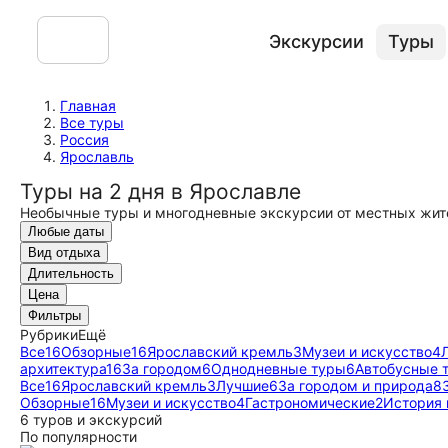
Экскурсии
Туры
Главная
Все туры
Россия
Ярославль
Туры на 2 дня в Ярославле
Необычные туры и многодневные экскурсии от местных жит
Любые даты
Вид отдыха
Длительность
Цена
Фильтры
Рубрики
Ещё
Все
16
Обзорные
16
Ярославский кремль
3
Музеи и искусство
4
архитектура
16
За городом
6
Однодневные туры
6
Автобусные 
Все
16
Ярославский кремль
3
Лучшие
6
За городом и природа
8
Обзорные
16
Музеи и искусство
4
Гастрономические
2
История 
6 туров и экскурсий
По популярности