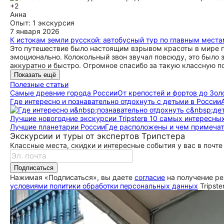
+2
Анна
Опыт: 1 экскурсия
7 января 2026
К истокам земли русской: автобусный тур по главным места
Это путешествие было настоящим взрывом красоты в мире п
эмоционально. Колокольный звон звучал повсюду, это было з
аккуратно и быстро. Огромное спасибо за такую классную п
Показать ещё
Полезные статьи
Самые древние города России
От крепостей и фортов до Зол
Где интересно и познавательно отдохнуть с детьми в России
Лучшие новогодние экскурсии Tripster
в 10 самых интересны
Лучшие планетарии России
Где расположены и чем примеча
Экскурсии и туры от экспертов Трипстера
Классные места, скидки и интересные события у вас в почте
Подписаться
Нажимая «Подписаться», вы даете
согласие
на получение ре
условиями политики обработки персональных данных
Tripste