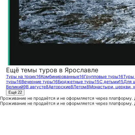
Ещё темы туров в Ярославле
Туры на троих
16
Комбинированные
16
Групповые туры
16
Туры
туры
16
Вечерние туры
16
Бюджетные туры
15
С детьми
15
Для 
Великий
9
В августе
8
Авторские
8
Летом
8
Монастыри, церкви, 
Ещё 22
Проживание не продаётся и не оформляется через платформу.
Проживание не продаётся и не оформляется через платформу.