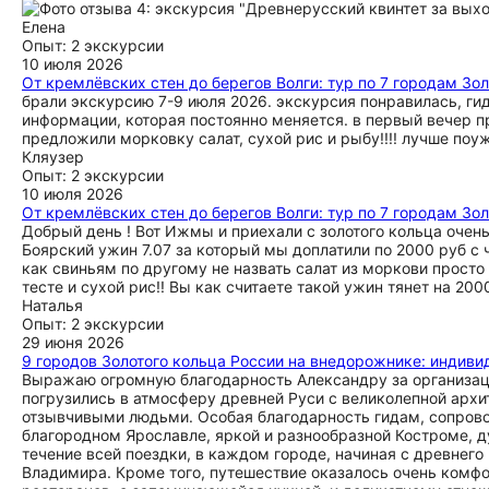
Елена
Опыт: 2 экскурсии
10 июля 2026
От кремлёвских стен до берегов Волги: тур по 7 городам Зо
брали экскурсию 7-9 июля 2026. экскурсия понравилась, гид
информации, которая постоянно меняется. в первый вечер пр
предложили морковку салат, сухой рис и рыбу!!!! лучше поуж
Кляузер
Опыт: 2 экскурсии
10 июля 2026
От кремлёвских стен до берегов Волги: тур по 7 городам Зо
Добрый день ! Вот Ижмы и приехали с золотого кольца очен
Боярский ужин 7.07 за который мы доплатили по 2000 руб с 
как свиньям по другому не назвать салат из моркови просто
тесте и сухой рис!! Вы как считаете такой ужин тянет на 20
Наталья
Опыт: 2 экскурсии
29 июня 2026
9 городов Золотого кольца России на внедорожнике: индив
Выражаю огромную благодарность Александру за организац
погрузились в атмосферу древней Руси с великолепной арх
отзывчивыми людьми. Особая благодарность гидам, сопрово
благородном Ярославле, яркой и разнообразной Костроме, 
течение всей поездки, в каждом городе, начиная с древнего
Владимира. Кроме того, путешествие оказалось очень комф