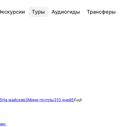
Экскурсии
Туры
Аудиогиды
Трансферы
5
На майские
3
Мини-группы
3
10 дней
5
Ещё