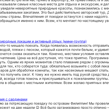
сказывали самые классные места для отдыха и экскурсии, и дел
ы увидели невероятные природные красоты, познакомились с ме
забываемыми закатами. Это был действительно авторский тур, 
оны страны. Впечатления от поездки останутся с нами надолго.
бращаться именно к ним. Всем, кто мечтает по-настоящему ув
риродные локации и активный отдых (мини-группа)
что-то мешало поехать. Когда появилась возможность отправить
 водой, пляжи с песком, который кажется почти белым, и удиви
 хочется снова оказаться там. Конечно, местами условия оставл
печатление. Цена на всё доступная, что тоже приятно. Програм
нуть. Одним из ярких моментов стало плавание рядом с огромн
я тех, кто соберется туда: обязательно возьмите с собой лека
аров для обработки комнаты, так как насекомые мешают спать
гко получить ожог. К тому же нужно иметь под рукой средства 
ый, всегда готов помочь и прислушиваться к пожеланиям групп
ала в общении с местными жителями. Всем желаю приятных впеч
ния с сардинами
ию за потрясающую поездку по островам Филиппин! Мы провели 
 может на две недели 😉 Всё было организовано просто отличн