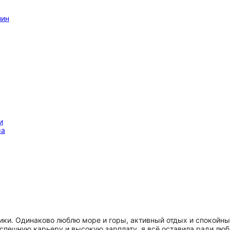
и
ма
ики. Одинаково люблю море и горы, активный отдых и спокойные
успешную карьеру и высокую зарплату, я всё оставила ради лю