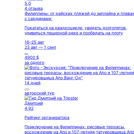
5,0
4 отзыва
Филиппины: от райских пляжей до зиплайна и плава
с сардинами
Покататься на квадроцикле, увидеть долгопятов,
удивиться пещерной реке и пообедать на плоту
16–25 авг
23 авг — 1 сент
...
4900 $
за одного
14 дней
авторский тур
Дмитрий
4,92
Рейтинг организатора
Приключение на Филиппинах: рисовые террасы,
восхождение на Апо и 107-летняя татуировщица Ап