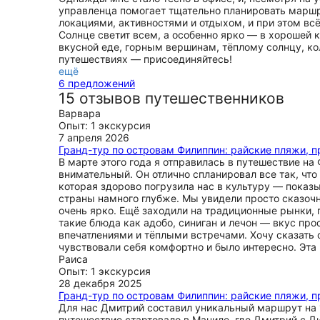
управленца помогает тщательно планировать марш
локациями, активностями и отдыхом, и при этом вс
Солнце светит всем, а особенно ярко — в хорошей 
вкусной еде, горным вершинам, тёплому солнцу, ко
путешествиях — присоединяйтесь!
ещё
6 предложений
15 отзывов путешественников
Варвара
Опыт: 1 экскурсия
7 апреля 2026
Гранд-тур по островам Филиппин: райские пляжи, п
В марте этого года я отправилась в путешествие н
внимательный. Он отлично спланировал все так, чт
которая здорово погрузила нас в культуру — показ
страны намного глубже. Мы увидели просто сказо
очень ярко. Ещё заходили на традиционные рынки, 
такие блюда как адобо, синиган и лечон — вкус пр
впечатлениями и тёплыми встречами. Хочу сказать
чувствовали себя комфортно и было интересно. Эта 
Раиса
Опыт: 1 экскурсия
28 декабря 2025
Гранд-тур по островам Филиппин: райские пляжи, п
Для нас Дмитрий составил уникальный маршрут на 1
путешествие стартовало в Маниле, где Дмитрий с Ди