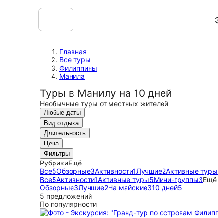
Главная
Все туры
Филиппины
Манила
Туры в Манилу на 10 дней
Необычные туры от местных жителей
Любые даты
Вид отдыха
Длительность
Цена
Фильтры
Рубрики
Ещё
Все
5
Обзорные
3
Активности
1
Лучшие
2
Активные туры
Все
5
Активности
1
Активные туры
5
Мини-группы
3
Ещё
Обзорные
3
Лучшие
2
На майские
3
10 дней
5
5 предложений
По популярности