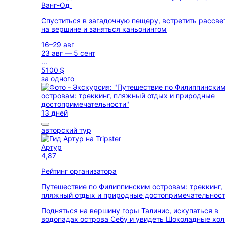
Ванг-Од
Спуститься в загадочную пещеру, встретить рассве
на вершине и заняться каньонингом
16–29 авг
23 авг — 5 сент
...
5100 $
за одного
13 дней
авторский тур
Артур
4,87
Рейтинг организатора
Путешествие по Филиппинским островам: треккинг,
пляжный отдых и природные достопримечательнос
Подняться на вершину горы Талинис, искупаться в
водопадах острова Себу и увидеть Шоколадные хо