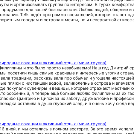
руты и организовывать группы по интересам. В турах комфор
ё продумано для вашей безопасности. Люблю людей, общение и 
компании. Тебя ждёт программа впечатлений, которая станет о
лоритным городам и островам мечты, но и невероятной атмосфер
риродные локации и активный отдых (мини-группа)
а Филиппины и это было просто незабываемо! Наш гид Дмитрий с
о мы посетили лишь самые красивые и интересные уголки стран
ывала традиции, рассказывала про обычаи и угощала настоящей
чные пляжи с чистейшей водой, великолепные острова и впеча
где покупали сувениры и вещицы, которые отражают местный ко
осто особенный, я теперь ещё больше люблю Филиппины за их г
 спасибо Дмитрию и Дипси за их заботу, дружелюбие и професс
поездка оставила в душе глубокий след, и я очень хочу сюда ве
риродные локации и активный отдых (мини-группа)
6 дней, и мы остались в полном восторге. За это время успели
псией встретили нас прямо в аэропорту, их приветливость и за