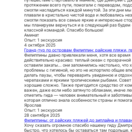
протяжении всего пути, помогали с переводом, под
смогли насладиться каждой минутой. За эти дни м
плавали в кристально чистой воде и любовались не
смогли показать все самые яркие и интересные стор
мы планируем вернуться и в следующий раз будем о
классной командой. Спасибо большое!
Аминат
Опыт: 1 экскурсия
4 октября 2025
Гранд-тур по островам Филиппин: райские пляжи, п
Филиппины давно привлекали меня, хотя все время 
действительно красиво: теплый океан с прозрачной
оставили закаты... они запомнились настолько, что
проблемы с гигиеной, но это не испортило общее в
делать паузы, чтобы переварить увиденное и отдох
черепахами и яркими тропическими рыбами. Совет дл
хорошие сложно. Также пригодится средство от ком
важен, даже если небо затянуто облаками, иначе ле
отметить гида — человек внимательный и заботлив
которая отлично знала особенности страны и помог
Ярослав
Опыт: 1 экскурсия
28 сентября 2025
Филиппины: от райских пляжей до зиплайна и плава
Хочу сказать огромное спасибо нашему гиду Дмитр
быстро, что хотелось бы оставаться там подольше,