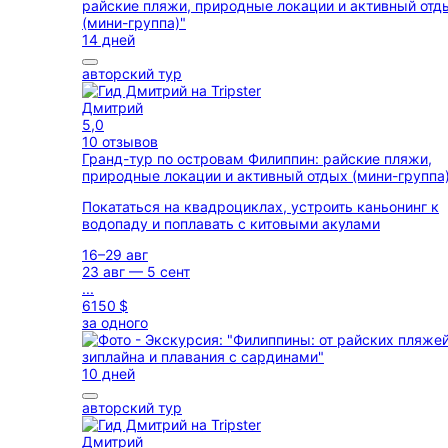
14 дней
авторский тур
Дмитрий
5,0
10 отзывов
Гранд-тур по островам Филиппин: райские пляжи,
природные локации и активный отдых (мини-группа
Покататься на квадроциклах, устроить каньонинг к
водопаду и поплавать с китовыми акулами
16–29 авг
23 авг — 5 сент
...
6150 $
за одного
10 дней
авторский тур
Дмитрий