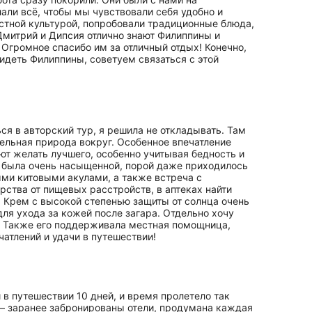
али всё, чтобы мы чувствовали себя удобно и
стной культурой, попробовали традиционные блюда,
Дмитрий и Дипсия отлично знают Филиппины и
 Огромное спасибо им за отличный отдых! Конечно,
идеть Филиппины, советуем связаться с этой
ся в авторский тур, я решила не откладывать. Там
тельная природа вокруг. Особенное впечатление
яют желать лучшего, особенно учитывая бедность и
ма была очень насыщенной, порой даже приходилось
ыми китовыми акулами, а также встреча с
рства от пищевых расстройств, в аптеках найти
. Крем с высокой степенью защиты от солнца очень
для ухода за кожей после загара. Отдельно хочу
ы. Также его поддерживала местная помощница,
атлений и удачи в путешествии!
в путешествии 10 дней, и время пролетело так
о — заранее забронированы отели, продумана каждая