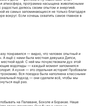
тная атмосфера, программа насыщена живописными
с радостью делюсь своим опытом и энергией.
дной из самых запоминающихся не только благодаря
е вокруг. Если хочешь охватить самое главное в
разу понравился — видно, что человек опытный и
ы. А ещё с нами была местная девушка Дипси,
 местной едой. С ней мы почувствовали дух этой
тляющие водопады — каждый момент запомнился
лорит. А кухня — это отдельная история! Пробовали
астрономию. Вся поездка была наполнена классными
иональный подход — они сделали всё, чтобы мы
рнуться ещё раз.
 побывать на Палаване, Бохоле и Боракае. Наше
бота сразу покорили. Они были с нами на