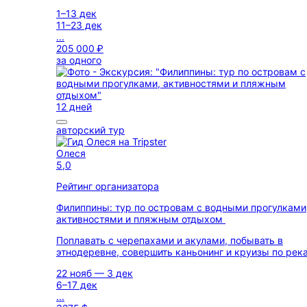
1–13 дек
11–23 дек
...
205 000 ₽
за одного
12 дней
авторский тур
Олеся
5,0
Рейтинг организатора
Филиппины: тур по островам с водными прогулками
активностями и пляжным отдыхом
Поплавать с черепахами и акулами, побывать в
этнодеревне, совершить каньонинг и круизы по рек
22 нояб — 3 дек
6–17 дек
...