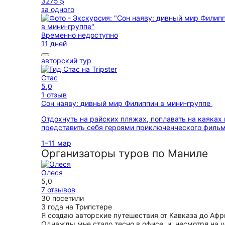
3275 $
за одного
Временно недоступно
11 дней
авторский тур
Стас
5,0
1 отзыв
Сон наяву: дивный мир Филиппин в мини-группе
Отдохнуть на райских пляжах, поплавать на каяках 
представить себя героями приключенческого филь
1–11 мар
Организаторы туров по Маниле
Олеся
5,0
7 отзывов
30 посетили
3 года на Трипстере
Я создаю авторские путешествия от Кавказа до Афр
Однажды мне стало тесно в офисе, и, несмотря на 