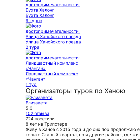
Бухта Халонг
9 туров
Улица Ханойского поезда
2 тура
Ландшафтный комплекс
«Чанган»
1 тур
Организаторы туров по Ханою
Елизавета
5,0
102 отзыва
724 посетили
8 лет на Трипстере
Живу в Ханое с 2015 года и до сих пор продолжаю е
только Старый квартал, но и другие районы, где жи
изнутри. А если хочется увидеть больше, с удовол