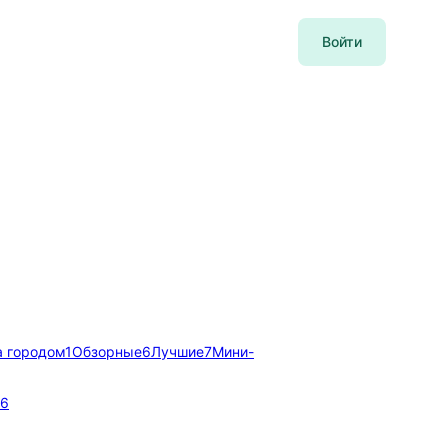
Войти
а городом
1
Обзорные
6
Лучшие
7
Мини-
6