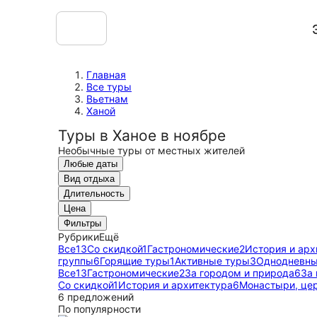
Главная
Все туры
Вьетнам
Ханой
Туры в Ханое в ноябре
Необычные туры от местных жителей
Любые даты
Вид отдыха
Длительность
Цена
Фильтры
Рубрики
Ещё
Все
13
Со скидкой
1
Гастрономические
2
История и арх
группы
6
Горящие туры
1
Активные туры
3
Однодневны
Все
13
Гастрономические
2
За городом и природа
6
За
Со скидкой
1
История и архитектура
6
Монастыри, це
6 предложений
По популярности