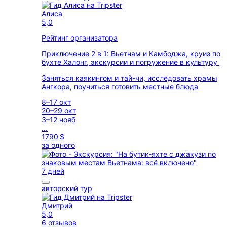
Алиса
5,0
Рейтинг организатора
Приключение 2 в 1: Вьетнам и Камбоджа, круиз по
бухте Халонг, экскурсии и погружение в культуру
Заняться каякингом и тай-чи, исследовать храмы
Ангкора, поучиться готовить местные блюда
8–17 окт
20–29 окт
3–12 нояб
...
1790 $
за одного
7 дней
авторский тур
Дмитрий
5,0
6 отзывов