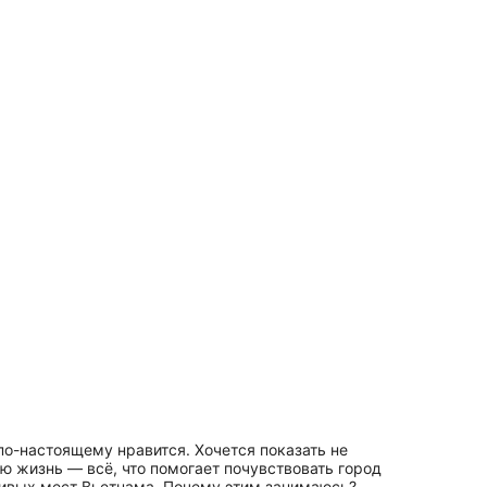
 по-настоящему нравится. Хочется показать не
ую жизнь — всё, что помогает почувствовать город
асивых мест Вьетнама. Почему этим занимаюсь?