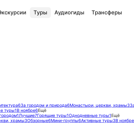
Экскурсии
Туры
Аудиогиды
Трансферы
итектура
6
За городом и природа
6
Монастыри, церкви, храмы
3
З
е туры
1
В ноябре
6
Ещё
 городом
1
Лучшие
7
Горящие туры
1
Однодневные туры
1
Ещё
ркви, храмы
3
Обзорные
6
Мини-группы
6
Активные туры
3
В ноябре