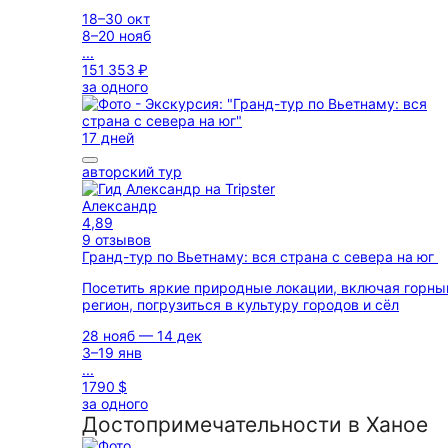
18–30 окт
8–20 нояб
...
151 353 ₽
за одного
17 дней
авторский тур
Александр
4,89
9 отзывов
Гранд-тур по Вьетнаму: вся страна с севера на юг
Посетить яркие природные локации, включая горны
регион, погрузиться в культуру городов и сёл
28 нояб — 14 дек
3–19 янв
...
1790 $
за одного
Достопримечательности в Ханое