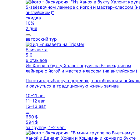
скидка
10%
2 дня
авторский тур
Елизавета
5,0
6 отзывов
Из Ханоя в бухту Халонг: круиз на 5-звёздочном
лайнере с йогой и мастер-классом (на английском)
Посетить рыбацкую деревню, полюбоваться пейза
и окунуться в традиционную жизнь залива
10–11 авг
11–12 авг
12–13 авг
...
660 $
594 $
за группу, 1–2 чел.