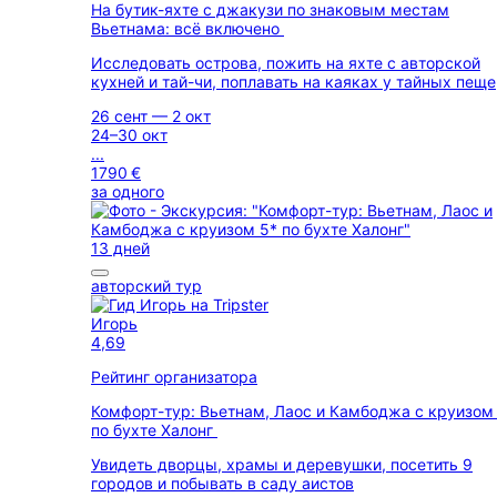
На бутик-яхте с джакузи по знаковым местам
Вьетнама: всё включено
Исследовать острова, пожить на яхте с авторской
кухней и тай-чи, поплавать на каяках у тайных пещ
26 сент — 2 окт
24–30 окт
...
1790 €
за одного
13 дней
авторский тур
Игорь
4,69
Рейтинг организатора
Комфорт-тур: Вьетнам, Лаос и Камбоджа с круизом
по бухте Халонг
Увидеть дворцы, храмы и деревушки, посетить 9
городов и побывать в саду аистов