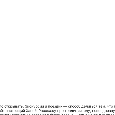
го открывать. Экскурсии и поездки — способ делиться тем, что
вёт настоящий Ханой. Расскажу про традиции, еду, повседневн
ьствием организую поездку в бухту Халонг — одно из самых кр