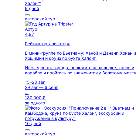
9 дней
авторский тур
Артур
4,87
Рейтинг организатора
В мини-группе по Вьетнаму: Ханой и Дананг, Хойан и
Хошимин и круиз по бухте Халонг
Исследовать города, прокатиться на лодке, каноэ и
корабле и пройтись по знаменитому Золотому мост
15–23 авг
29 авг — 6 сент
...
180 000 ₽
за одного
10 дней
авторский тур