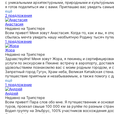
с уникальными архитектурными, природными и культурными
я готов поделиться им с вами. Приглашаю вас увидеть самы
ещё
2 предложения
Анастасия
Недавно на Трипстере
Всем привет! Меня зовут Анастасия. Когда-то, как и вы, я о
сбылась мечта увидеть нашу необъятную Родину тысяч путе
1 предложение
Жора
Недавно на Трипстере
Здравствуйте! Меня зовут Жора, я пекинец и сертифицирован
услуги по экскурсии в Пекине: встречу в аэропорту, достав
удовольствием познакомлю вас с моим родным городом, и с
Запретный город Гугун, Храм неба, Великая Китайская стена
путешествие приятным и незабываемым, а также помогу с д
ещё
1 предложение
Андрей
Недавно на Трипстере
Всем привет! Пара слов обо мне. Я путешественник и основа
туров, проехал свыше 100 000 км за рулём по разным страна
Водил группу на Эльбрус, 100% участников восхождения дос