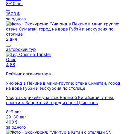
8–10 авг
...
1500 $
за одного
2 дня
авторский тур
Олег
4,88
Рейтинг организатора
Уик-энд в Пекине в мини-группе: стена Симатай, город
на воде Губэй и экскурсия по столице
Увидеть «дикий» участок Великой Китайской стены,
посетить Запретный город и парк Цзиншань
8–9 авг
29–30 авг
400 $
за одного