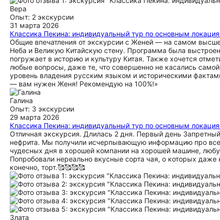
выходные! Вдобавок Женя отвёл нас(меня и дочь) в местный
Вера
самых больших желаний! Большим сюрпризом стал подарок дл
Опыт: 2 экскурсии
же вкусные чаи мы попробовали на чайной церемонии, что я
31 марта 2026
Классика Пекина: индивидуальный тур по основным локация
Общие впечатления от экскурсии с Женей — на самом высше
Неба и Великую Китайскую стену. Программа была выстроен
погружает в историю и культуру Китая. Также хочется отмет
любые вопросы, даже те, что совершенно не касались само
уровень владения русским языком и историческими фактами
— вам нужен Женя! Рекомендую на 100%!»
Галина
Опыт: 3 экскурсии
29 марта 2026
Классика Пекина: индивидуальный тур по основным локация
Отличная экскурсия. Длилась 2 дня. Первый день Запретный 
нефрита. Мы получили исчерпывающую информацию про все: 
чудесных дня в хорошей компании на хорошей машине, любуя
Попробовали нереально вкусные сорта чая, о которых даже 
конечно, торт.🥰🥰🥰🥰
Злата