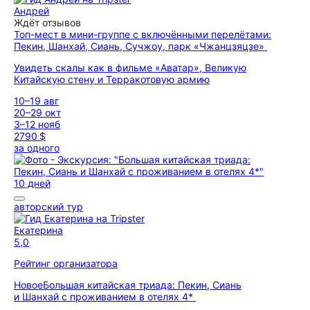
Андрей
Ждёт отзывов
Топ-мест в мини-группе с включёнными перелётами:
Пекин, Шанхай, Сиань, Сучжоу, парк «Чжанцзяцзе»
Увидеть скалы как в фильме «Аватар», Великую
Китайскую стену и Терракотовую армию
10–19 авг
20–29 окт
3–12 нояб
2790 $
за одного
10 дней
авторский тур
Екатерина
5,0
Рейтинг организатора
Новое
Большая китайская триада: Пекин, Сиань
и Шанхай с проживанием в отелях 4*