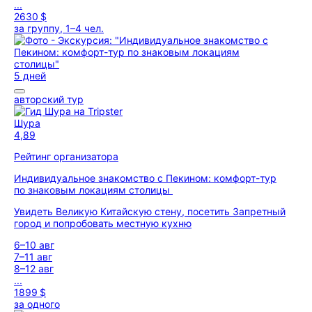
...
2630 $
за группу, 1–4 чел.
5 дней
авторский тур
Шура
4,89
Рейтинг организатора
Индивидуальное знакомство с Пекином: комфорт-тур
по знаковым локациям столицы
Увидеть Великую Китайскую стену, посетить Запретный
город и попробовать местную кухню
6–10 авг
7–11 авг
8–12 авг
...
1899 $
за одного