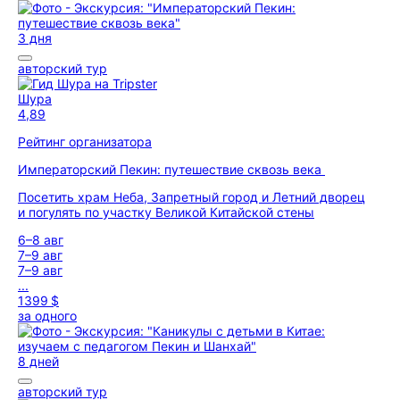
3 дня
авторский тур
Шура
4,89
Рейтинг организатора
Императорский Пекин: путешествие сквозь века
Посетить храм Неба, Запретный город и Летний дворец
и погулять по участку Великой Китайской стены
6–8 авг
7–9 авг
7–9 авг
...
1399 $
за одного
8 дней
авторский тур