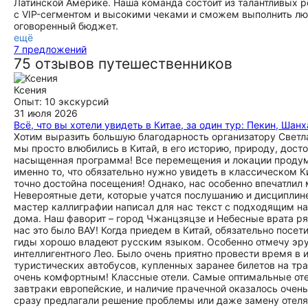
Латинской Америке. Наша команда состоит из талантливых р
с VIP-сегментом и высокими чеками и сможем выполнить лю
оговоренный бюджет.
ещё
7 предложений
75 отзывов путешественников
Ксения
Опыт: 10 экскурсий
31 июля 2026
Всё, что вы хотели увидеть в Китае, за один тур: Пекин, Шан
Хотим выразить большую благодарность организатору Светл
мы просто влюбились в Китай, в его историю, природу, дос
насыщенная программа! Все перемещения и локации продума
именно то, что обязательно нужно увидеть в классическом К
точно достойна посещения! Однако, нас особенно впечатлил
Невероятные дети, которые учатся послушанию и дисциплине
мастер каллиграфии написал для нас текст с подходящим на
дома. Наш фаворит – город Чжанцзяцзе и Небесные врата ряд
нас это было ВАУ! Когда приедем в Китай, обязательно пос
гиды хорошо владеют русским языком. Особенно отмечу эру
интеллигентного Лео. Было очень приятно провести время в 
туристических автобусов, купленных заранее билетов на тр
очень комфортным! Классные отели. Самые оптимальные отел
завтраки европейские, и наличие прачечной оказалось очен
сразу предлагали решение проблемы или даже замену отеля.