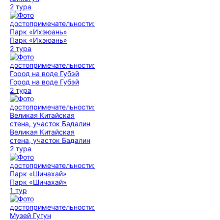
2 тура
Парк «Ихэюань»
2 тура
Город на воде Губэй
2 тура
Великая Китайская
стена, участок Бадалин
2 тура
Парк «Шичахай»
1 тур