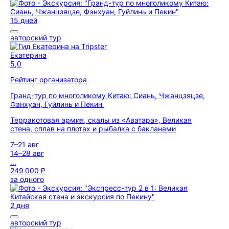
15 дней
авторский тур
Екатерина
5,0
Рейтинг организатора
Гранд-тур по многоликому Китаю: Сиань, Чжанцзяцзе,
Фэнхуан, Гуйлинь и Пекин
Терракотовая армия, скалы из «Аватара», Великая
стена, сплав на плотах и рыбалка с бакланами
7–21 авг
14–28 авг
...
249 000 ₽
за одного
2 дня
авторский тур