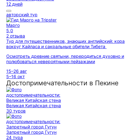
12 дней
авторский тур
Марго
5,0
2 отзыва
Тур для путешественников, знающих английский: кора
вокруг Кайласа и сакральные обители Тибета
Осмотреть древние святыни, переродиться духовно и
полюбоваться невероятными пейзажами
15–26 авг
5–16 окт
Достопримечательности в Пекине
Великая Китайская стена
30 туров
Запретный город Гугун
24 тура