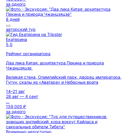
за одного
8 дней
авторский тур
Екатерина
5,0
Рейтинг организатора
Два лика Китая: архитектура Пекина и природа
Чжанцзяцзе
Великая стена, Олимпийский парк, дворец императора,
Гугун, скалы из «Аватара» и Небесные врата
14–21 авг
28 авг — 4 сент
...
159 000 ₽
за одного
Временно недоступно