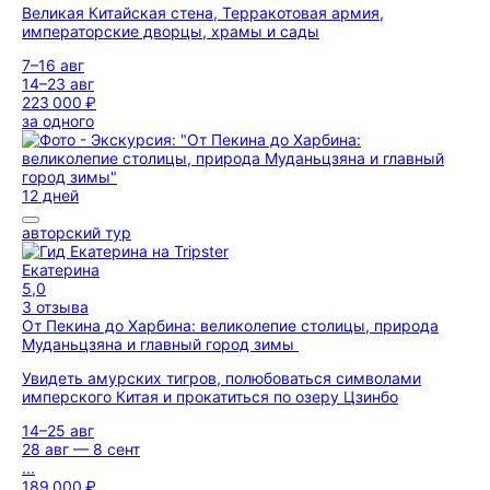
Великая Китайская стена, Терракотовая армия,
императорские дворцы, храмы и сады
7–16 авг
14–23 авг
223 000 ₽
за одного
12 дней
авторский тур
Екатерина
5,0
3 отзыва
От Пекина до Харбина: великолепие столицы, природа
Муданьцзяна и главный город зимы
Увидеть амурских тигров, полюбоваться символами
имперского Китая и прокатиться по озеру Цзинбо
14–25 авг
28 авг — 8 сент
...
189 000 ₽