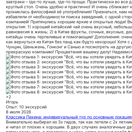
завтраки – где-то лучше, где-то проще. Практически во все 
круглый стол. Очень удобно и практично! И очень сближает 
прониклась философией её употребления! Признаться, нам н
избавляли от необходимости поиска заведений, с одной сторо
компанией! Притянулись хорошие яркие и открытые люди! В
открытия: 1) хороший китайский чай очень вкусный, небольш
равновесия в жизнь; 2) в Китае фрукты, сочные, вкусные, д
китайцы очень терпеливые и помогающие! Дополнения: очень 
как вернуться из Китая без панд как-будто нехорошо! Хотя с
Чунцин, Шеньжень, Гонконг и Санью и посмотреть на другую
прекрасную компанию! Процветания вашему делу! Надеемся,
+2
Игорь
Опыт: 10 экскурсий
8 июля 2026
Классика Пекина: индивидуальный тур по основным локация
Внимательно выбирал из 3х гидов, так как летели с 2х летни
и читал от плохих к хорошим. В двух случаях аналогичные д
потом вскрылось в переписке с ними, когда аккаунт ведёт фир