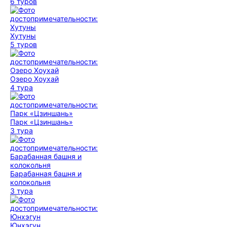
6 туров
Хутуны
5 туров
Озеро Хоухай
4 тура
Парк «Цзиншань»
3 тура
Барабанная башня и
колокольня
3 тура
Юнхэгун