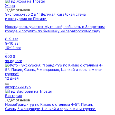
Жора
Ждёт отзывов
Экспресс-тур 2 в 1: Великая Китайская стена
и экскурсия по Пекину
Исследовать участок Мутяньюй, побывать в Запретном
городе и погулять по бывшему императорскому саду
8–9 авг
9–10 авг
10–11 авг
...
600 $
за одного
12 дней
авторский тур
Виктория
Ждёт отзывов
Новое
Гранд-тур по Китаю с отелями 4–5*: Пекин,
Сиань, Чжанцзяцзе, Шанхай и горы в мини-группе