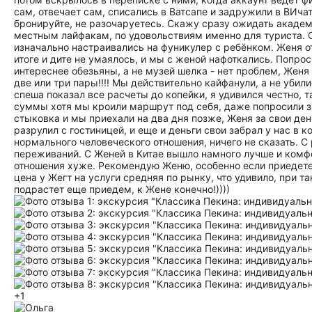
сам, отвечает сам, списались в Ватсапе и задружили в ВИчате
бронируйте, не разочаруетесь. Скажу сразу ожидать академ
местным лайфакам, по удовольствиям именно для туриста. От
изначально настраивались на фуникулер с ребёнком. Женя отго
итоге и дите не умаялось, и мы с женой нафоткались. Попро
интереснее обезьяны, а не музей шелка - нет проблем, Женя
две или три пары!!!! Мы действительно кайфанули, а не убил
спеша показал все расчеты до копейки, я удивился честно, т
суммы хотя мы кроили маршрут под себя, даже попросили зав
стыковка и мы приехали на два дня позже, Женя за свои де
разрулил с гостиницей, и еще и деньги свои забрал у нас в к
нормального человеческого отношения, ничего не сказать. С
переживаний. С Женей в Китае вышло намного лучше и комфор
отношения хуже. Рекомендую Женю, особенно если приедете 
цена у Жегт на услуги средняя по рынку, что удивило, при т
подрастет еще приедем, к Жене конечно!))))
+1