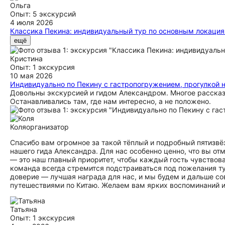
Ольга
Опыт: 5 экскурсий
4 июля 2026
Классика Пекина: индивидуальный тур по основным локация
Всем привет! нам в первую очередь нужен был человек, кото
ещё
с этим и показал знаковые места в лучшее время. Нам было
мы довольны, узнали о современной и древней жизни в Кита
Кристина
Опыт: 1 экскурсия
10 мая 2026
Индивидуально по Пекину с гастропогружением, прогулкой 
Довольны экскурсией и гидом Александром. Многое рассказа
Останавливались там, где нам интересно, а не положено.
Коля
организатор
Спасибо вам огромное за такой тёплый и подробный пятизвё
нашего гида Александра. Для нас особенно ценно, что вы от
— это наш главный приоритет, чтобы каждый гость чувство
команда всегда стремится подстраиваться под пожелания ту
доверие — лучшая награда для нас, и мы будем и дальше с
путешествиями по Китаю. Желаем вам ярких воспоминаний и 
Татьяна
Опыт: 1 экскурсия