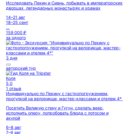
Исследовать Пекин и Сиань, побывать в императорских
дворцах, легендарных монастырях и храмах
14–21 авг
18–25 сент
...
159 000 ₽
за одного
3 дня
авторский тур
Коля
5,0
1 отзыв
Индивидуально по Пекину с гастропогружением,
прогулкой на велорикше, мастер-классами и отелем 4*
Посетить Великую стену и Гугун, сделать веер,
исполнить оперу, попробовать блюда с лотосом и
акулой
6–8 авг
7–9 авг