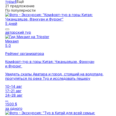
туры
4
Ещё
21 предложение
По популярности
5 дней
авторский тур
Михаил
5,0
Рейтинг организатора
Комфорт-тур в горы Китая: Чжанцзяцзе, Фэнхуан
и Фуронг
Увидеть скалы Аватара и город, стоящий на водопаде,
прогуляться по реке Туо и исследовать пещеру
10–14 авг
17–21 авг
24–28 авг
...
1500 $
за одного