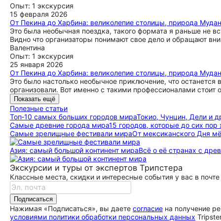
Опыт: 1 экскурсия
15 февраля 2026
От Пекина до Харбина: великолепие столицы, природа Мудан
Это была необычная поездка, такого формата я раньше не вс
Видно что организаторы понимают свое дело и обращают вни
Валентина
Опыт: 1 экскурсия
25 января 2026
От Пекина до Харбина: великолепие столицы, природа Мудан
Это было настолько необычное приключение, что останется в
организовали. Вот именно с такими профессионалами стоит о
Показать ещё
Полезные статьи
Топ‑10 самых больших городов мира
Токио, Чунцин, Дели и 
Самые древние города мира
15 городов, которые до сих пор
Самые зрелищные фестивали мира
От мексиканского Дня мё
Азия: самый большой континент мира
Всё о её странах с др
Экскурсии и туры от экспертов Трипстера
Классные места, скидки и интересные события у вас в почте
Подписаться
Нажимая «Подписаться», вы даете
согласие
на получение ре
условиями политики обработки персональных данных
Tripste