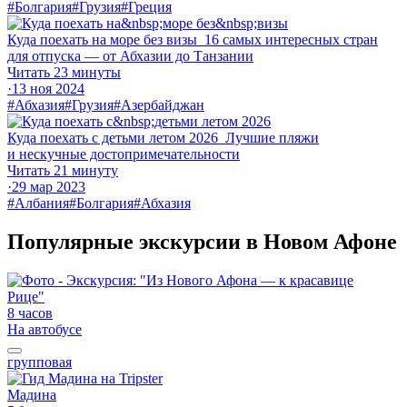
#Болгария
#Грузия
#Греция
Куда поехать на море без визы
16 самых интересных стран
для отпуска — от Абхазии до Танзании
Читать 23 минуты
·
13 ноя 2024
#Абхазия
#Грузия
#Азербайджан
Куда поехать с детьми летом 2026
Лучшие пляжи
и нескучные до­сто­при­ме­ча­тель­но­сти
Читать 21 минуту
·
29 мар 2023
#Албания
#Болгария
#Абхазия
Популярные экскурсии в Новом Афоне
8 часов
На автобусе
групповая
Мадина