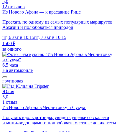
5,0
12 отзывов
Из Нового Афона — к красавице Рице
Проехать по одному из самых популярных маршрутов
Абхазии и полюбоваться природой
чт, 6 авг в 10:15
пт, 7 авг в 10:15
1500 ₽
за одного
6,5 часа
На автомобиле
групповая
Юлия
5,0
1 отзыв
Из Нового Афона в Черниговку и Сухум
Погулять вдоль ротонды, увидеть ущелье со скалами
и мини-водопадами и попробовать местные деликатесы