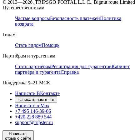
© 2013—2026, TRIPSGO PORTAL L.L.C., Bignut route Limited
Путешественникам
Частые вопросы
Безопасность платежей
Политика
возврата
Гидам
Стать гидом
Помощь
Партнёрам и турагентам
Стать партнёром
Регистрация для турагентов
Кабинет
партнёра и турагента
Справка
Поддержка
9–21 МСК
Написать ВКонтакте
Написать нам в чат
Написать в Max
+7 495 146-39-66
+420 228 889 544
support@tripster.ru
Написать
отзыв о сайте