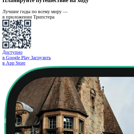
Планируйте путешествие на ходу
Лучшие гиды по всему миру —
в приложении Трипстера
Доступно
в Google Play
Загрузить
в App Store