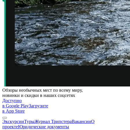
Обзоры необычных мест по всему миру,
новинки и скидки в наших соцсетях
Доступно
в Google Play
Загрузите
в App Store
Экскурсии
Туры
Журнал Трипстера
Вакансии
О
проекте
Юридические документы