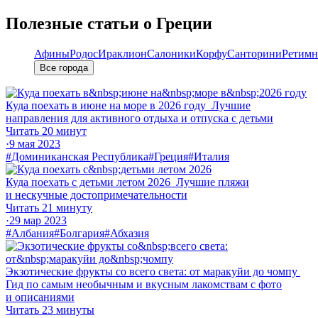
Полезные статьи о Греции
Афины
Родос
Ираклион
Салоники
Корфу
Санторини
Ретимн
Все города
Куда поехать в июне на море в 2026 году
Лучшие
направления для активного отдыха и отпуска с детьми
Читать 20 минут
·
9 мая 2023
#Доминиканская Республика
#Греция
#Италия
Куда поехать с детьми летом 2026
Лучшие пляжи
и нескучные до­сто­при­ме­ча­тель­но­сти
Читать 21 минуту
·
29 мар 2023
#Албания
#Болгария
#Абхазия
Экзотические фрукты со всего света: от маракуйи до чомпу
Гид по самым необычным и вкусным лакомствам с фото
и описаниями
Читать 23 минуты