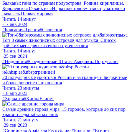
Балканы: гайд по странам полуострова
Родина кириллицы,
Королевская Гавань из «Игры престолов» и мост, с которого
началась Первая мировая
Читать 14 минут
·
17 янв 2024
#Болгария
#Греция
#Словения
Топ-8 самых живописных островов для отдыха
Список
райских мест для сказочного путешествия
Читать 14 минут
·
25 сен 2024
#Индонезия
#Соединённые Штаты Америки
#Португалия
20 популярных курортов в России и за границей
Бюджетные
и более дорогие направления
Читать 23 минуты
·
18 апр 2023
#Хорватия
#Кипр
#Египет
Самые древние города мира
15 городов, которые до сих пор
хранят следы забытых эпох
Читать 21 минуту
·
29 сен 2023
#Сирийская Арабская Республика
#Болгария
#Египет