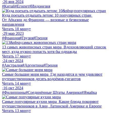
·
26 янв 2024
#Китай
#Египет
#Индонезия
Куда поехать отдыхать летом: 10 популярных стран
От Абхазии до Франции — визовые и безвизовые
направления
Читать 18 минут
·
29 мар 2023
#Франция
#Грузия
#Греция
13 самых живописных стран мира
Вдохновляющий список
мест, куда нужно попасть хотя бы однажды
Читать 17 минут
·
24 окт 2024
#Австралия
#Аргентина
#Греция
Самые большие моря мира
Где находятся и чем удивляют
путешественников десять водоёмов‑гигантов
Читать 14 минут
·
16 окт 2024
#Филиппины
#Соединённые Штаты Америки
#Ямайка
Самые популярные кухни мира
Какие блюда покоряют
путешественников в Азии, Латинской Америке и Европе
Читать 13 минут