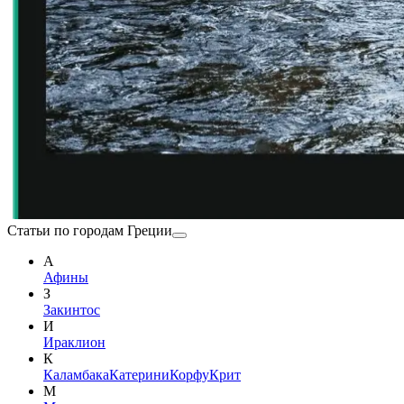
Статьи по городам Греции
А
Афины
З
Закинтос
И
Ираклион
К
Каламбака
Катерини
Корфу
Крит
М