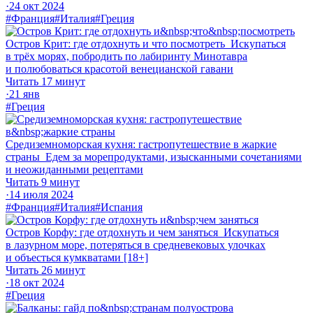
·
24 окт 2024
#Франция
#Италия
#Греция
Остров Крит: где отдохнуть и что посмотреть
Искупаться
в трёх морях, побродить по лабиринту Минотавра
и полюбоваться красотой венецианской гавани
Читать 17 минут
·
21 янв
#Греция
Средиземноморская кухня: гастропутешествие в жаркие
страны
Едем за морепродуктами, изысканными сочетаниями
и неожиданными рецептами
Читать 9 минут
·
14 июля 2024
#Франция
#Италия
#Испания
Остров Корфу: где отдохнуть и чем заняться
Искупаться
в лазурном море, потеряться в средневековых улочках
и объесться кумкватами [18+]
Читать 26 минут
·
18 окт 2024
#Греция