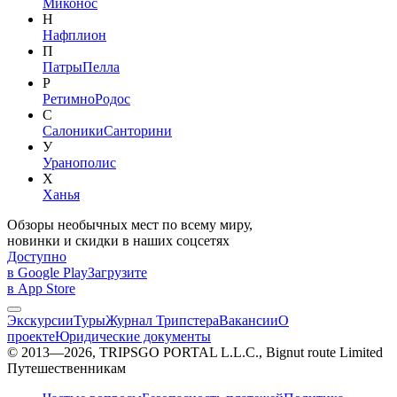
Миконос
Н
Нафплион
П
Патры
Пелла
Р
Ретимно
Родос
С
Салоники
Санторини
У
Уранополис
Х
Ханья
Обзоры необычных мест по всему миру,
новинки и скидки в наших соцсетях
Доступно
в Google Play
Загрузите
в App Store
Экскурсии
Туры
Журнал Трипстера
Вакансии
О
проекте
Юридические документы
© 2013—2026, TRIPSGO PORTAL L.L.C., Bignut route Limited
Путешественникам