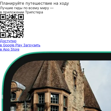
Планируйте путешествие на ходу
Лучшие гиды по всему миру —
в приложении Трипстера
Доступно
в Google Play
Загрузить
в App Store