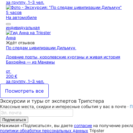
за группу, 1–3 чел.
5 часов
На автомобиле
индивидуальная
Анна
Ждёт отзывов
По следам цивилизации Дильмун
Древние порты, королевские курганы и живая история
Бахрейна — из Манамы
от
200 €
за группу, 1–3 чел.
Посмотреть все
Экскурсии и туры от экспертов Трипстера
Классные места, скидки и интересные события у вас в почте ·
П
Подписаться
Нажимая «Подписаться», вы даете
согласие
на получение рекла
политики обработки персональных данных
Tripster