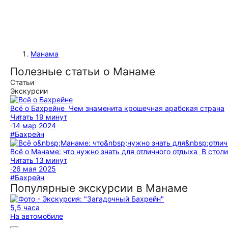
Манама
Полезные статьи о Манаме
Статьи
Экскурсии
Всё о Бахрейне
Чем знаменита крошечная арабская страна
Читать 19 минут
·
14 мар 2024
#Бахрейн
Всё о Манаме: что нужно знать для отличного отдыха
В стол
Читать 13 минут
·
26 мая 2025
#Бахрейн
Популярные экскурсии в Манаме
5,5 часа
На автомобиле