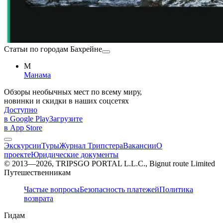
Статьи по городам Бахрейне
М
Манама
Обзоры необычных мест по всему миру,
новинки и скидки в наших соцсетях
Доступно
в Google Play
Загрузите
в App Store
Экскурсии
Туры
Журнал Трипстера
Вакансии
О
проекте
Юридические документы
© 2013—2026, TRIPSGO PORTAL L.L.C., Bignut route Limited
Путешественникам
Частые вопросы
Безопасность платежей
Политика
возврата
Гидам