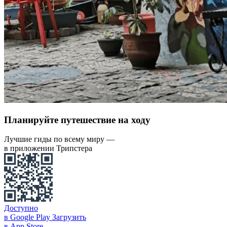
Планируйте путешествие на ходу
Лучшие гиды по всему миру —
в приложении Трипстера
Доступно
в Google Play
Загрузить
в App Store