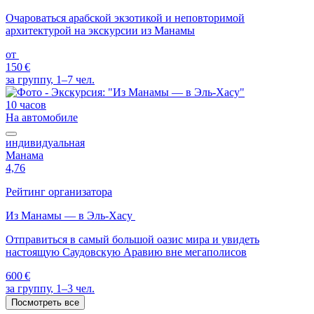
Очароваться арабской экзотикой и неповторимой
архитектурой на экскурсии из Манамы
от
150 €
за группу, 1–7 чел.
10 часов
На автомобиле
индивидуальная
Манама
4,76
Рейтинг организатора
Из Манамы — в Эль-Хасу
Отправиться в самый большой оазис мира и увидеть
настоящую Саудовскую Аравию вне мегаполисов
600 €
за группу, 1–3 чел.
Посмотреть все