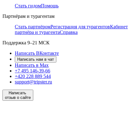
Стать гидом
Помощь
Партнёрам и турагентам
Стать партнёром
Регистрация для турагентов
Кабинет
партнёра и турагента
Справка
Поддержка
9–21 МСК
Написать ВКонтакте
Написать нам в чат
Написать в Max
+7 495 146-39-66
+420 228 889 544
support@tripster.ru
Написать
отзыв о сайте