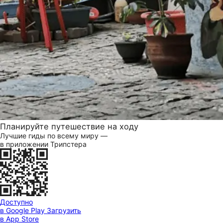
Планируйте путешествие на ходу
Лучшие гиды по всему миру —
в приложении Трипстера
Доступно
в Google Play
Загрузить
в App Store