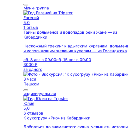
Мини-группа
Евгений
5,0
1 отзыв
Тайны дольменов и водопадов реки Жане — из
Кабардинки
Несложный трекинг к адыгским курганам, дольмен
и исполняющим желания купелям — из Геленджика
сб, 8 авг в 09:00
сб, 15 авг в 09:00
3000 ₽
за одного
3 часа
Пешком
индивидуальная
Юлия
5,0
6 отзывов
К сухогрузу «Рио» из Кабардинки
Добраться до знаменитого судна, услышать истории