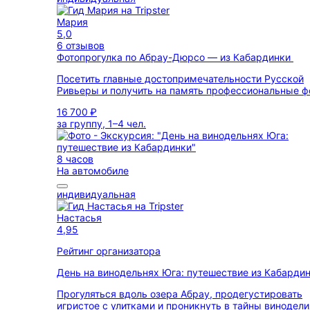
Мария
5,0
6 отзывов
Фотопрогулка по Абрау-Дюрсо — из Кабардинки
Посетить главные достопримечательности Русской
Ривьеры и получить на память профессиональные ф
16 700 ₽
за группу, 1–4 чел.
8 часов
На автомобиле
индивидуальная
Настасья
4,95
Рейтинг организатора
День на винодельнях Юга: путешествие из Кабарди
Прогуляться вдоль озера Абрау, продегустировать
игристое с улитками и проникнуть в тайны винодели