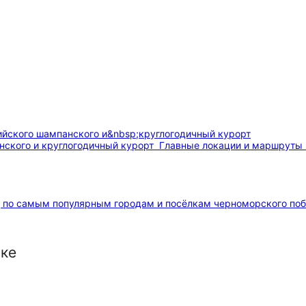
ского и круглогодичный курорт
Главные локации и маршруты 
д по самым популярным городам и посёлкам черноморского по
нке