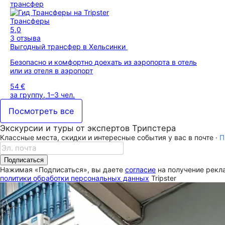
трансфер
Трансферы
5,0
3 отзыва
Выгодный трансфер в Хельсинки
Безопасно и комфортно доехать из аэропорта в отель
или из отеля в аэропорт
54 €
за группу, 1–3 чел.
Посмотреть все
Экскурсии и туры от экспертов Трипстера
Классные места, скидки и интересные события у вас в почте ·
П
Подписаться
Нажимая «Подписаться», вы даете
согласие
на получение рекла
политики обработки персональных данных
Tripster