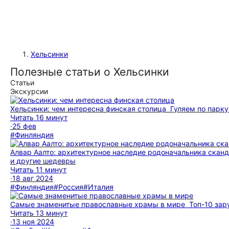
Хельсинки
Полезные статьи о Хельсинки
Статьи
Экскурсии
Хельсинки: чем интересна финская столица
Гуляем по парку
Читать 16 минут
·
25 фев
#Финляндия
Алвар Аалто: архитектурное наследие родоначальника сканд
и другие шедевры
Читать 11 минут
·
18 авг 2024
#Финляндия
#Россия
#Италия
Самые знаменитые православные храмы в мире
Топ-10 зар
Читать 13 минут
·
13 ноя 2024