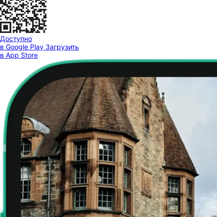
Доступно
в Google Play
Загрузить
в App Store