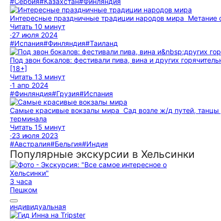
#Сербия
#Казахстан
#Финляндия
Интересные праздничные традиции народов мира
Метание 
Читать 10 минут
·
27 июля 2024
#Испания
#Финляндия
#Таиланд
Под звон бокалов: фестивали пива, вина и других горячител
[18+]
Читать 13 минут
·
1 апр 2024
#Финляндия
#Грузия
#Испания
Самые красивые вокзалы мира
Сад возле ж/д путей, танцы
терминала
Читать 15 минут
·
23 июля 2023
#Австралия
#Бельгия
#Индия
Популярные экскурсии в Хельсинки
3 часа
Пешком
индивидуальная