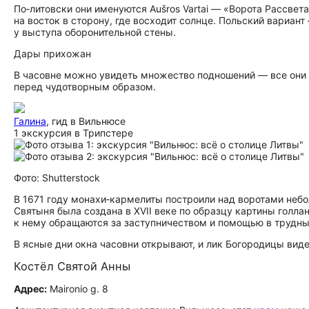
По‑литовски они именуются Aušros Vartai — «Ворота Рассвета»
на восток в сторону, где восходит солнце. Польский вариа
у выступа оборонительной стены.
Дары прихожан
В часовне можно увидеть множество подношений — все они с
перед чудотворным образом.
Галина
, гид в Вильнюсе
1 экскурсия в Трипстере
Фото: Shutterstock
В 1671 году монахи‑кармелиты построили над воротами не
Святыня была создана в XVII веке по образцу картины голла
к нему обращаются за заступничеством и помощью в трудны
В ясные дни окна часовни открывают, и лик Богородицы вид
Костёл Святой Анны
Адрес:
Maironio g. 8