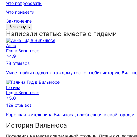
Что попробовать
Что привезти
Заключение
Развернуть
Написали статью вместе с гидами
Анна
Гид в Вильнюсе
⭐
4.9
78 отзывов
Умеет найти подход к каждому гостю, любит историю Вильню
Галина
Гид в Вильнюсе
⭐
5.0
129 отзывов
Коренная жительница Вильнюса, влюблённая в свой город и 
История Вильнюса
Поселения на месте современной столицы Литвы существов