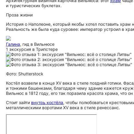
Архитектурная визитная карточка Вильнюса: этот
храм
чаще 
и туристических буклетах.
Проза жизни
История о Наполеоне, который якобы хотел поставить храм н
Реальность же была куда суровее: император устроил в хр
Галина
, гид в Вильнюсе
1 экскурсия в Трипстере
Фото: Shutterstock
Костёл возвели в конце XV века в стиле поздней готики. Фа
и тонкими башенками, благодаря чему здание кажется круж
Вильнюс в 1812 году, его так поразила красота храма, что он
Стоит зайти
внутрь костёла
, чтобы полюбоваться крестовым
металлическими воротами XV века в стиле ренессанс.