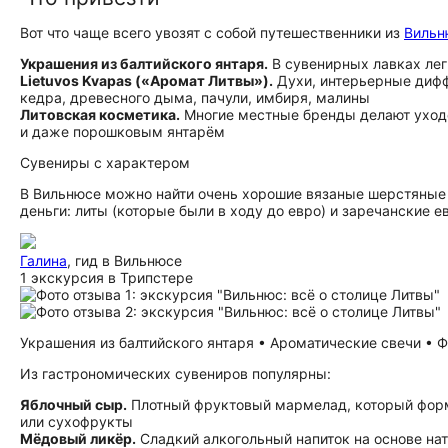
Вот что чаще всего увозят с собой путешественники из
Вильн
Украшения из балтийского янтаря.
В сувенирных лавках легк
Lietuvos Kvapas («Аромат Литвы»).
Духи, интерьерные диффу
кедра, древесного дыма, пачули, имбиря, малины
Литовская косметика.
Многие местные бренды делают уходо
и даже порошковым янтарём
Сувениры с характером
В Вильнюсе можно найти очень хорошие вязаные шерстяные 
деньги: литы (которые были в ходу до евро) и заречанские 
Галина
, гид в Вильнюсе
1 экскурсия в Трипстере
Украшения из балтийского янтаря • Ароматические свечи • Фо
Из гастрономических сувениров популярны:
Яблочный сыр.
Плотный фруктовый мармелад, который форму
или сухофрукты
Мёдовый ликёр.
Сладкий алкогольный напиток на основе нат