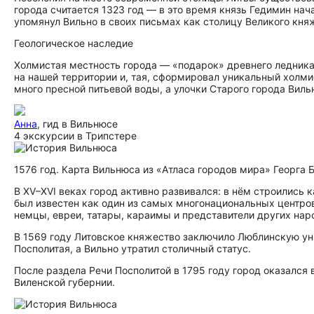
города считается 1323 год — в это время князь Гедимин нач
упомянул Вильно в своих письмах как столицу Великого кня
Геологическое наследие
Холмистая местность города — «подарок» древнего ледника,
на нашей территории и, тая, сформировал уникальный холмис
много пресной питьевой воды, а улочки Старого города Виль
Анна
, гид в Вильнюсе
4 экскурсии в Трипстере
1576 год. Карта Вильнюса из «Атласа городов мира» Георга 
В XV–XVI веках город активно развивался: в нём строились
был известен как один из самых многонациональных центров
немцы, евреи, татары, караимы и представители других нар
В 1569 году Литовское княжество заключило Люблинскую уни
Посполитая, а Вильно утратил столичный статус.
После раздела Речи Посполитой в 1795 году город оказался
Виленской губернии.