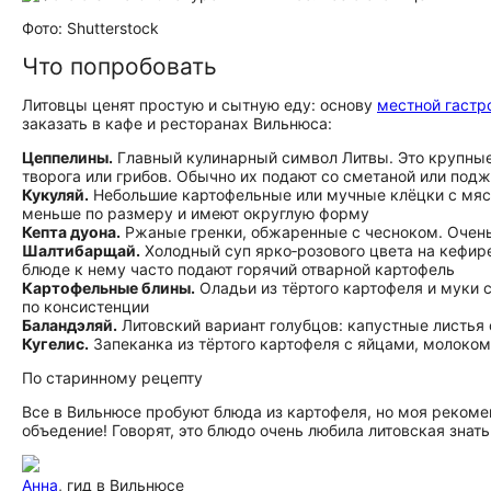
Фото: Shutterstock
Что попробовать
Литовцы ценят простую и сытную еду: основу
местной гастр
заказать в кафе и ресторанах Вильнюса:
Цеппелины.
Главный кулинарный символ Литвы. Это крупные
творога или грибов. Обычно их подают со сметаной или по
Кукуляй.
Небольшие картофельные или мучные клёцки с мясн
меньше по размеру и имеют округлую форму
Кепта дуона.
Ржаные гренки, обжаренные с чесноком. Очень
Шалтибарщай.
Холодный суп ярко‑розового цвета на кефире
блюде к нему часто подают горячий отварной картофель
Картофельные блины.
Оладьи из тёртого картофеля и муки 
по консистенции
Баландэляй.
Литовский вариант голубцов: капустные листья 
Кугелис.
Запеканка из тёртого картофеля с яйцами, молоком
По старинному рецепту
Все в Вильнюсе пробуют блюда из картофеля, но моя рекоме
объедение! Говорят, это блюдо очень любила литовская знать. З
Анна
, гид в Вильнюсе