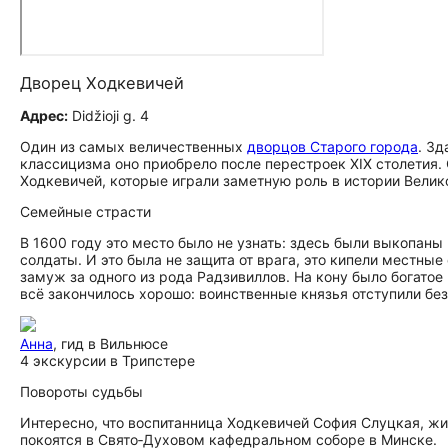
Дворец Ходкевичей
Адрес:
Didžioji g. 4
Один из самых величественных
дворцов Старого города
. Зд
классицизма оно приобрело после перестроек XIX столетия
Ходкевичей, которые играли заметную роль в истории Велик
Семейные страсти
В 1600 году это место было не узнать: здесь были выкопан
солдаты. И это была не защита от врага, это кипели местны
замуж за одного из рода Радзивиллов. На кону было богатое
всё закончилось хорошо: воинственные князья отступили без
Анна
, гид в Вильнюсе
4 экскурсии в Трипстере
Повороты судьбы
Интересно, что воспитанница Ходкевичей София Слуцкая, жи
покоятся в Свято‑Духовом кафедральном соборе в Минске.