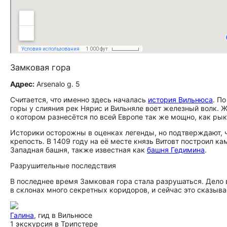
Замковая гора
Адрес:
Arsenalo g. 5
Считается, что именно здесь началась
история Вильнюса
. П
горы у слияния рек Нярис и Вильняле воет железный волк. Ж
о котором разнесётся по всей Европе так же мощно, как рык
Историки осторожны в оценках легенды, но подтверждают, 
крепость. В 1409 году на её месте князь Витовт построил к
Западная башня, также известная как
башня Гедимина
.
Разрушительные последствия
В последнее время Замковая гора стала разрушаться. Дело 
в склонах много секретных коридоров, и сейчас это сказыва
Галина
, гид в Вильнюсе
1 экскурсия в Трипстере