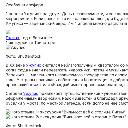
Особая атмосфера
1 апреля Ужупис празднует День независимости, и все жел
мероприятия. Если повезёт, то из колонки на площади будет 
Ужуписа — заречанский евро. Им 1 апреля можно расплатить
Галина
, гид в Вильнюсе
1 экскурсия в Трипстере
Фото: Shutterstock
В XX веке
Ужупис
считался неблагополучным кварталом со м
когда сюда начали переезжать художники, поэты и музыкант
Заречье» — маленького независимого государства со своим
года. У страны появилась собственная Конституция с доб
право ошибаться» или «Каждый имеет право сомневаться, но
Сегодня
Ужупис
привлекает путешественников художествен
оформленными двориками. Район известен и благодаря арт‑
русалки у моста: по местной легенде, если долго на неё смот
Фото: Shutterstock