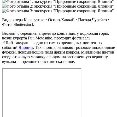
Вид с озера Кавагутико • Осино‑Хаккай • Пагода Чурейто •
Фото: Shutterstock
Весной, с середины апреля до конца мая, у подножия горы,
возле курорта Fuji Motosuko, проходит фестиваль
«Шибазакура» — одно из самых зрелищных цветочных
событий
Японии
. Так японцы называют розовые шиловидные
флоксы, покрывающие поля ярким ковром. Миллионы цветов
создают живую мозаику с видом на заснеженную вершину
вулкана — зрелище поистине сказочное.