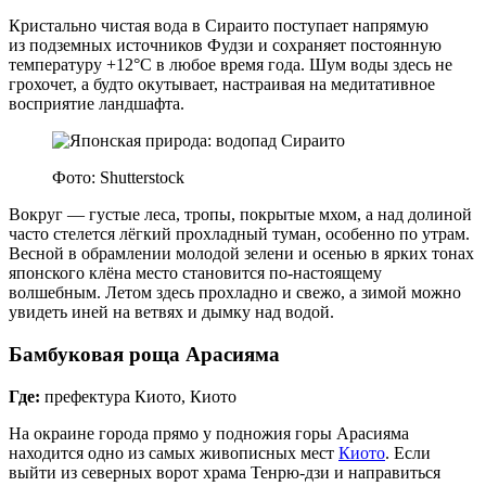
Кристально чистая вода в Сираито поступает напрямую
из подземных источников Фудзи и сохраняет постоянную
температуру +12°С в любое время года. Шум воды здесь не
грохочет, а будто окутывает, настраивая на медитативное
восприятие ландшафта.
Фото: Shutterstock
Вокруг — густые леса, тропы, покрытые мхом, а над долиной
часто стелется лёгкий прохладный туман, особенно по утрам.
Весной в обрамлении молодой зелени и осенью в ярких тонах
японского клёна место становится по‑настоящему
волшебным. Летом здесь прохладно и свежо, а зимой можно
увидеть иней на ветвях и дымку над водой.
Бамбуковая роща Арасияма
Где:
префектура Киото, Киото
На окраине города прямо у подножия горы Арасияма
находится одно из самых живописных мест
Киото
. Если
выйти из северных ворот храма Тенрю‑дзи и направиться