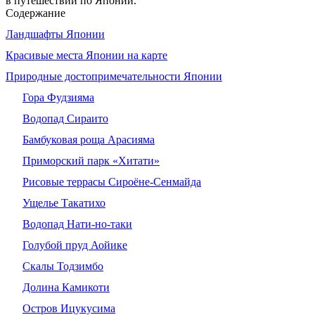
в путешествии по Японии.
Содержание
Ландшафты Японии
Красивые места Японии на карте
Природные до­сто­при­ме­ча­тель­но­сти Японии
Гора Фудзияма
Водопад Сираито
Бамбуковая роща Арасияма
Приморский парк «Хитати»
Рисовые террасы Сироёне‑Сенмайда
Ущелье Такатихо
Водопад Нати‑но‑таки
Голубой пруд Аойике
Скалы Тодзимбо
Долина Камикоти
Остров Ицукусима