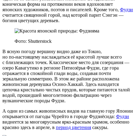
коническая форма на протяжении веков вдохновляет
японских художников, поэтов и писателей. Кроме того,
Фудзи
считается священной горой, над которой парит Сэнгэн —
богиня цветущих деревьев.
Фото: Shutterstock
В ясную погоду вершину видно даже из Токио,
но по‑настоящему наслаждаться её красотой лучше всего
с близлежащих точек. Классическое место для созерцания —
озеро Кавагутико в регионе Пятиозёрья Фудзи, где гора
отражается в спокойной глади воды, создавая почти
зеркальную симметрию. В этом же районе расположена
живописная деревушка Осино‑Хаккай. Здесь находится
цепочка кристально чистых прудов, которые питаются талой
водой, прошедшей многолетнюю фильтрацию через
вулканические породы Фудзи.
А один из самых живописных видов на главную гору Японии
открывается от пагоды Чурейто в городе Фудзиёсида:
Фудзи
виднеется за многоярусным ярко‑красным храмом, особенно
красиво здесь в апреле, в
период цветения
сакуры.