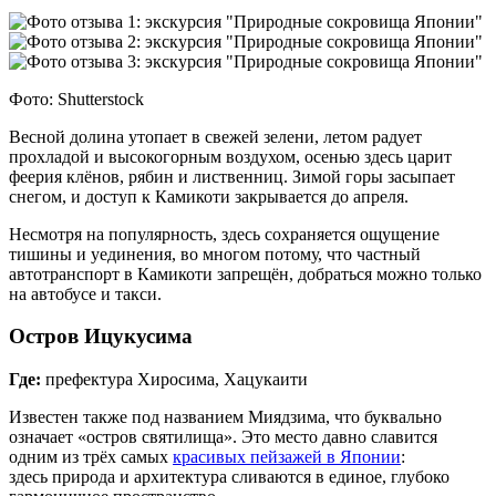
Фото: Shutterstock
Весной долина утопает в свежей зелени, летом радует
прохладой и высокогорным воздухом, осенью здесь царит
феерия клёнов, рябин и лиственниц. Зимой горы засыпает
снегом, и доступ к Камикоти закрывается до апреля.
Несмотря на популярность, здесь сохраняется ощущение
тишины и уединения, во многом потому, что частный
автотранспорт в Камикоти запрещён, добраться можно только
на автобусе и такси.
Остров Ицукусима
Где:
префектура Хиросима, Хацукаити
Известен также под названием Миядзима, что буквально
означает «остров святилища». Это место давно славится
одним из трёх самых
красивых пейзажей в Японии
:
здесь природа и архитектура сливаются в единое, глубоко