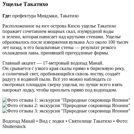
Ущелье Такатихо
Где:
префектура Миядзаки, Такатихо
Расположенное на юге острова Кюсю ущелье Такатихо
поражает сочетанием мощных скал, изумрудной воды
и зелени, которая нависает над крутыми стенами. Ущелье
образовалось после извержения вулкана Асо около 100 тысяч
лет назад, и его базальтовые стены — результат резкого
охлаждения лавы, принявшей причудливые формы.
Главный акцент — 17‑метровый водопад Манай.
Он срывается с узкого края скалы прямо в бирюзовую реку,
а солнечный свет, пробивающийся сквозь листву, создаёт
радугу в водяной пыли. Всё это можно наблюдать со
смотровых площадок сверху ущелья, но лучше всего взять
напрокат лодку, чтобы проплыть прямо под водопадом.
Водопад Манай • Вид с лодки • Святилище Такатихо • Фото:
Shutterstock