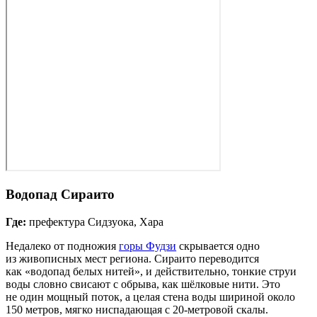
Водопад Сираито
Где:
префектура Сидзуока, Хара
Недалеко от подножия
горы Фудзи
скрывается одно
из живописных мест региона. Сираито переводится
как «водопад белых нитей», и действительно, тонкие струи
воды словно свисают с обрыва, как шёлковые нити. Это
не один мощный поток, а целая стена воды шириной около
150 метров, мягко ниспадающая с 20‑метровой скалы.