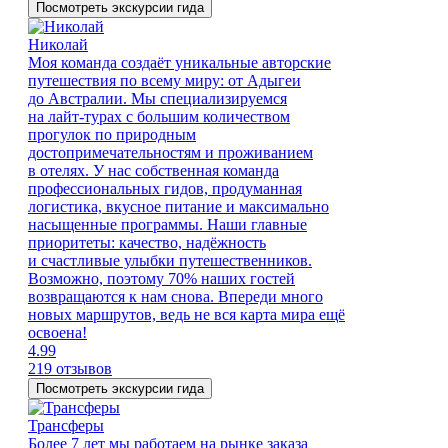
Посмотреть экскурсии гида
Николай
Моя команда создаёт уникальные авторские
путешествия по всему миру: от Адыгеи
до Австралии. Мы специализируемся
на лайт-турах с большим количеством
прогулок по природным
достопримечательностям и проживанием
в отелях. У нас собственная команда
профессиональных гидов, продуманная
логистика, вкусное питание и максимально
насыщенные программы. Наши главные
приоритеты: качество, надёжность
и счастливые улыбки путешественников.
Возможно, поэтому 70% наших гостей
возвращаются к нам снова. Впереди много
новых маршрутов, ведь не вся карта мира ещё
освоена!
4.99
219 отзывов
Посмотреть экскурсии гида
Трансферы
Более 7 лет мы работаем на рынке заказа