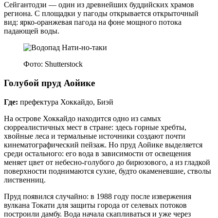
Сейгантодзи — один из древнейших буддийских храмов
региона. С площадки у пагоды открывается открыточный
вид: ярко‑оранжевая пагода на фоне мощного потока
падающей воды.
Фото: Shutterstock
Голубой пруд Аойике
Где:
префектура Хоккайдо, Биэй
На острове Хоккайдо находится одно из самых
сюрреалистичных мест в стране: здесь горные хребты,
хвойные леса и термальные источники создают почти
кинематографический пейзаж. Но пруд Аойике выделяется
среди остального: его вода в зависимости от освещения
меняет цвет от небесно‑голубого до бирюзового, а из гладкой
поверхности поднимаются сухие, будто окаменевшие, стволы
лиственниц.
Пруд появился случайно: в 1988 году после извержения
вулкана Токати для защиты города от селевых потоков
построили дамбу. Вода начала скапливаться и уже через