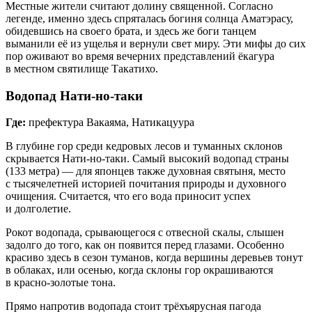
Местные жители считают долину священной. Согласно
легенде, именно здесь спряталась богиня солнца Аматэрасу,
обидевшись на своего брата, и здесь же боги танцем
выманили её из ущелья и вернули свет миру. Эти мифы до сих
пор оживают во время вечерних представлений ёкагура
в местном святилище Такатихо.
Водопад Нати‑но‑таки
Где:
префектура Вакаяма, Натикацуура
В глубине гор среди кедровых лесов и туманных склонов
скрывается Нати‑но‑таки. Самый высокий водопад страны
(133 метра) — для японцев также духовная святыня, место
с тысячелетней историей почитания природы и духовного
очищения. Считается, что его вода приносит успех
и долголетие.
Рокот водопада, срывающегося с отвесной скалы, слышен
задолго до того, как он появится перед глазами. Особенно
красиво здесь в сезон туманов, когда вершины деревьев тонут
в облаках, или осенью, когда склоны гор окрашиваются
в красно‑золотые тона.
Прямо напротив водопада стоит трёхъярусная пагода