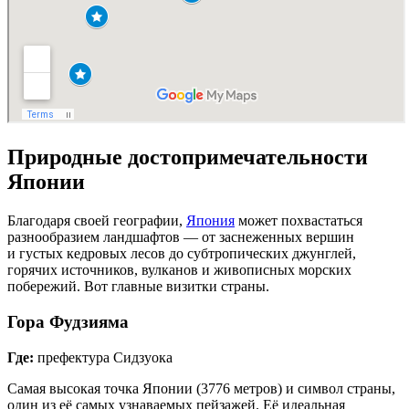
Природные до­сто­при­ме­ча­тель­но­сти
Японии
Благодаря своей географии,
Япония
может похвастаться
разнообразием ландшафтов — от заснеженных вершин
и густых кедровых лесов до субтропических джунглей,
горячих источников, вулканов и живописных морских
побережий. Вот главные визитки страны.
Гора Фудзияма
Где:
префектура Сидзуока
Самая высокая точка Японии (3776 метров) и символ страны,
один из её самых узнаваемых пейзажей. Её идеальная