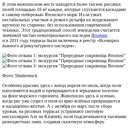
В этом живописном месте находится более тысячи рисовых
полей площадью 18 м² каждое, которые спускаются каскадами
к самому побережью Японского моря. Из‑за узких
нестабильных участков и резкого рельефа их возделывают
вручную по старинке, без использования современной
техники. Этот традиционный способ земледелия считается
значимой частью нематериального наследия
Японии
,
и в 2011 году террасы были включены в реестр «Всемирно
важного агрикультурного наследия».
Фото: Shutterstock
Особенно красиво здесь с конца апреля по июль, когда поля
наполняются водой и превращаются в зеркальное полотно
на фоне морского горизонта. Живописно здесь и осенью,
когда рис уже созрел и поля из ярко‑зелёных превращаются
в насыщенно-жёлтые. А с октября по март, после сбора
урожая, на рисовых террасах устраивают световую
инсталляцию Aze no Kirameki: поля подсвечиваются тысячами
разноцветных ламп, создавая сказочную атмосферу.