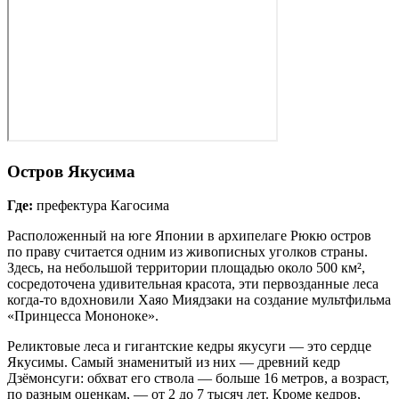
Остров Якусима
Где:
префектура Кагосима
Расположенный на юге Японии в архипелаге Рюкю остров
по праву считается одним из живописных уголков страны.
Здесь, на небольшой территории площадью около 500 км²,
сосредоточена удивительная красота, эти первозданные леса
когда‑то вдохновили Хаяо Миядзаки на создание мультфильма
«Принцесса Мононоке».
Реликтовые леса и гигантские кедры якусуги — это сердце
Якусимы. Самый знаменитый из них — древний кедр
Дзёмонсуги: обхват его ствола — больше 16 метров, а возраст,
по разным оценкам, — от 2 до 7 тысяч лет. Кроме кедров,