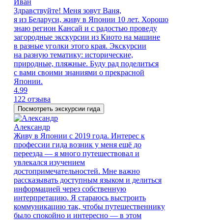
Иван
Здравствуйте! Меня зовут Ваня,
я из Беларуси, живу в Японии 10 лет. Хорошо
знаю регион Кансай и с радостью проведу
загородные экскурсии из Киото на машине
в разные уголки этого края. Экскурсии
на разную тематику: исторические,
природные, пляжные. Буду рад поделиться
с вами своими знаниями о прекрасной
Японии.
4.99
122 отзыва
Посмотреть экскурсии гида
Александр
Живу в Японии с 2019 года. Интерес к
профессии гида возник у меня ещё до
переезда — я много путешествовал и
увлекался изучением
достопримечательностей. Мне важно
рассказывать доступным языком и делиться
информацией через собственную
интерпретацию. Я стараюсь выстроить
коммуникацию так, чтобы путешественнику
было спокойно и интересно — в этом