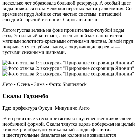
несколько лет образовала большой резервуар. А особый цвет
воды появился из‑за мелкодисперсных частиц алюминия. Со
временем пруд Аойике стал частью системы, питающей
соседний горячий источник Сироганэ‑онсэн.
Летом густая зелень на фоне пронзительно-голубой воды
создаёт сильный контраст, а осенью пейзаж наполняется
мягкими золотисто-красными оттенками листвы. Зимой пруд
покрывается голубым льдом, а окружающие деревья —
густыми снежными шапками.
Лето • Осень • Зима • Фото: Shutterstock
Скалы Тодзимбо
Где:
префектура Фукуи, Микуничо Анто
Эти гранитные утёсы притягивают путешественников своей
необычной формой. Скалы тянутся вдоль побережья на целый
километр и образуют уникальный ландшафт: пяти-
и шестиугольные базальтовые колонны возвышаются