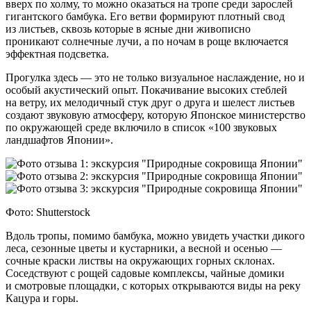
вверх по холму, то можно оказаться на тропе среди зарослей
гигантского бамбука. Его ветви формируют плотный свод
из листьев, сквозь которые в ясные дни живописно
проникают солнечные лучи, а по ночам в роще включается
эффектная подсветка.
Прогулка здесь — это не только визуальное наслаждение, но и
особый акустический опыт. Покачивание высоких стеблей
на ветру, их мелодичный стук друг о друга и шелест листьев
создают звуковую атмосферу, которую Японское министерство
по окружающей среде включило в список «100 звуковых
ландшафтов Японии».
Фото: Shutterstock
Вдоль тропы, помимо бамбука, можно увидеть участки дикого
леса, сезонные цветы и кустарники, а весной и осенью —
сочные краски листвы на окружающих горных склонах.
Соседствуют с рощей садовые комплексы, чайные домики
и смотровые площадки, с которых открываются виды на реку
Кацура и горы.