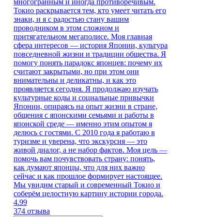
многогранным и иногда противоречивым.
Токио раскрывается тем, кто умеет читать его
знаки, и я с радостью стану вашим
проводником в этом сложном и
притягательном мегаполисе. Моя главная
сфера интересов — история Японии, культура
повседневной жизни и традиции общества. Я
помогу понять парадокс японцев: почему их
считают закрытыми, но при этом они
внимательны и деликатны, и как это
проявляется сегодня. Я продолжаю изучать
культурные коды и социальные привычки
Японии, опираясь на опыт жизни в стране,
общения с японскими семьями и работы в
японской среде — именно этим опытом я
делюсь с гостями. С 2010 года я работаю в
туризме и уверена, что экскурсия — это
живой диалог, а не набор фактов. Моя цель —
помочь вам почувствовать страну: понять,
как думают японцы, что для них важно
сейчас и как прошлое формирует настоящее.
Мы увидим старый и современный Токио и
соберём целостную картину истории города.
4.99
374 отзыва