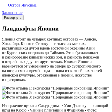
Остров Якусима
Заключение
Развернуть
Ландшафты Японии
Япония стоит на четырёх крупных островах — Хонсю,
Хоккайдо, Кюсю и Сикоку — и тысячах мелких,
растянувшихся дугой вдоль восточной окраины Азии
от Курильских островов до Тайваня. Это обуславливает
и разнообразие климатических зон, и разность пейзажей
в отдалённых друг от друга точках. Климат Японии
варьируется от умеренного на севере до субтропического
на юге, а смена времён года — одна из важнейших частей
японской культуры, отражённая в поэзии, искусстве
и праздниках.
Извержение вулкана Сакурадзима • Уми Дзигоку — кипящий
пруд на Кюсю • Чайные плантации и Фудзияма • Фото: