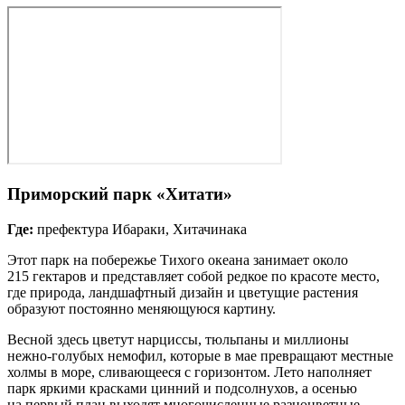
Приморский парк «Хитати»
Где:
префектура Ибараки, Хитачинака
Этот парк на побережье Тихого океана занимает около
215 гектаров и представляет собой редкое по красоте место,
где природа, ландшафтный дизайн и цветущие растения
образуют постоянно меняющуюся картину.
Весной здесь цветут нарциссы, тюльпаны и миллионы
нежно‑голубых немофил, которые в мае превращают местные
холмы в море, сливающееся с горизонтом. Лето наполняет
парк яркими красками цинний и подсолнухов, а осенью
на первый план выходят многочисленные разноцветные