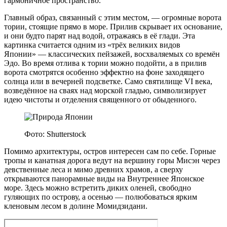
гармоничное пространство.
Главный образ, связанный с этим местом, — огромные ворота
тории, стоящие прямо в море. Прилив скрывает их основание,
и они будто парят над водой, отражаясь в её глади. Эта
картинка считается одним из «трёх великих видов
Японии» — классических пейзажей, восхваляемых со времён
Эдо. Во время отлива к тории можно подойти, а в прилив
ворота смотрятся особенно эффектно на фоне заходящего
солнца или в вечерней подсветке. Само святилище VI века,
возведённое на сваях над морской гладью, символизирует
идею чистоты и отделения священного от обыденного.
Фото: Shutterstock
Помимо архитектуры, остров интересен сам по себе. Горные
тропы и канатная дорога ведут на вершину горы Мисэн через
девственные леса и мимо древних храмов, а сверху
открываются панорамные виды на Внутреннее Японское
море. Здесь можно встретить диких оленей, свободно
гуляющих по острову, а осенью — полюбоваться ярким
кленовым лесом в долине Момидзидани.