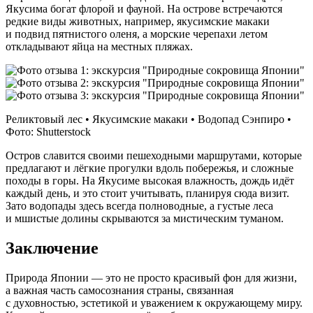
Якусима богат флорой и фауной. На острове встречаются
редкие виды животных, например, якусимские макаки
и подвид пятнистого оленя, а морские черепахи летом
откладывают яйца на местных пляжах.
Реликтовый лес • Якусимские макаки • Водопад Сэнпиро •
Фото: Shutterstock
Остров славится своими пешеходными маршрутами, которые
предлагают и лёгкие прогулки вдоль побережья, и сложные
походы в горы. На Якусиме высокая влажность, дождь идёт
каждый день, и это стоит учитывать, планируя сюда визит.
Зато водопады здесь всегда полноводные, а густые леса
и мшистые долины скрываются за мистическим туманом.
Заключение
Природа Японии — это не просто красивый фон для жизни,
а важная часть самосознания страны, связанная
с духовностью, эстетикой и уважением к окружающему миру.