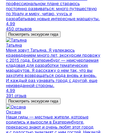
профессиональном плане стараюсь
постоянно развиваться: много путешествую
по Уралу и миру, читаю, учусь и
разрабатываю новые интересные маршруты.
4.99
450 отзывов
Посмотреть экскурсии гида
Татьяна
Меня зовут Татьяна. Я увлекаюсь
краеведением много лет, экскурсии провожу
с 2015 года. Екатеринбург — неисчерпаемая
кладовая для разработки тематических
маршрутов. Я расскажу о нем так, что вы
захотите возвращаться сюда вновь и вновь.
И каждый раз узнавать город с другой, еще
неизведанной стороны.
4.99
391 отзыв
Посмотреть экскурсии гида
Оксана
Наши гиды — местные жители, которые
родились и выросли в Екатеринбурге,
прекрасно знают и очень любят этот город
и с радостью знакомят с ним гостей. Никакой