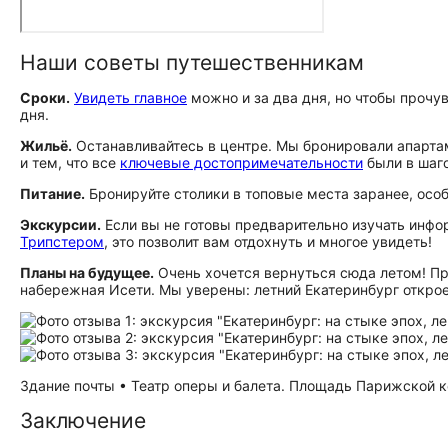
Наши советы путешественникам
Сроки.
Увидеть главное
можно и за два дня, но чтобы прочув
дня.
Жильё.
Останавливайтесь в центре. Мы бронировали апартам
и тем, что все
ключевые до­сто­при­ме­ча­тель­но­сти
были в шаго
Питание.
Бронируйте столики в топовые места заранее, особ
Экскурсии.
Если вы не готовы предварительно изучать инфор
Трипстером
, это позволит вам отдохнуть и многое увидеть!
Планы на будущее.
Очень хочется вернуться сюда летом! Пр
набережная Исети. Мы уверены: летний Екатеринбург откроет
Здание почты • Театр оперы и балета. Площадь Парижской к
Заключение