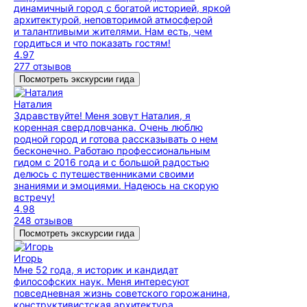
динамичный город с богатой историей, яркой
архитектурой, неповторимой атмосферой
и талантливыми жителями. Нам есть, чем
гордиться и что показать гостям!
4.97
277 отзывов
Посмотреть экскурсии гида
Наталия
Здравствуйте! Меня зовут Наталия, я
коренная свердловчанка. Очень люблю
родной город и готова рассказывать о нем
бесконечно. Работаю профессиональным
гидом с 2016 года и с большой радостью
делюсь с путешественниками своими
знаниями и эмоциями. Надеюсь на скорую
встречу!
4.98
248 отзывов
Посмотреть экскурсии гида
Игорь
Мне 52 года, я историк и кандидат
философских наук. Меня интересуют
повседневная жизнь советского горожанина,
конструктивистская архитектура