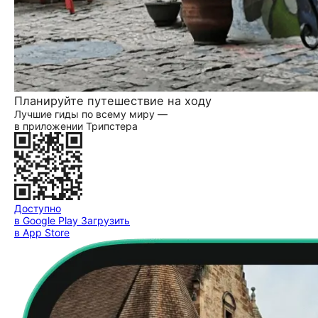
Планируйте путешествие на ходу
Лучшие гиды по всему миру —
в приложении Трипстера
Доступно
в Google Play
Загрузить
в App Store