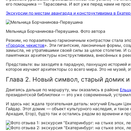
его помощника — Тарасовича. И вот уже перед нами не прос
Экскурсии по местам авангарда и конструктивизма в Екате
Мельница Борчанинова-Первушина. Фото автора
Резким, но поразительно гармоничным контрастом стала эп
«Городок чекистов
». Эти гигантские, лаконичные формы, со
замысла, не утратившими своей силы за целое столетие. И с
памятниках архитектуры конструктивизма, внесённых в реес
Представьте: вы заходите в парадную, пахнущую историей и
которое изучают архитекторы со всего мира. Это не музей, 
Глава 2. Новый символ, старый домик 
Двигаясь дальше по маршруту, мы оказались в районе
Ельц
президентской библиотеки — это уже современный, устремл
И здесь нас ждала трогательная деталь: могучий Ельцин Це
Гайдар. Этот домик — объект культурного наследия, и такое 
Аркадия, Егор), будто так и остались рядом во времени и пр