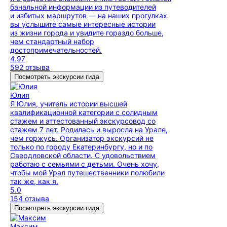
банальной информации из путеводителей
и избитых маршрутов — на наших прогулках
вы услышите самые интересные истории
из жизни города и увидите гораздо больше,
чем стандартный набор
достопримечательностей.
4.97
592 отзыва
Посмотреть экскурсии гида
Юлия
Я Юлия, учитель истории высшей
квалификационной категории с солидным
стажем и аттестованный экскурсовод со
стажем 7 лет. Родилась и выросла на Урале,
чем горжусь. Организатор экскурсий не
только по городу Екатеринбургу, но и по
Свердловской области. С удовольствием
работаю с семьями с детьми. Очень хочу,
чтобы мой Урал путешественники полюбили
так же, как я.
5.0
154 отзыва
Посмотреть экскурсии гида
Максим