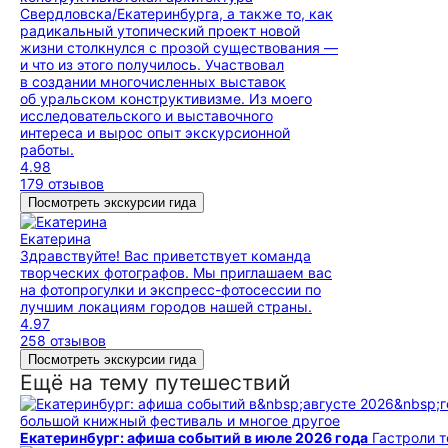
Свердловска/Екатеринбурга, а также то, как
радикальный утопический проект новой
жизни столкнулся с прозой существования —
и что из этого получилось. Участвовал
в создании многочисленных выставок
об уральском конструктивизме. Из моего
исследовательского и выставочного
интереса и вырос опыт экскурсионной
работы.
4.98
179 отзывов
Посмотреть экскурсии гида
Екатерина
Здравствуйте! Вас приветствует команда
творческих фотографов. Мы приглашаем вас
на фотопрогулки и экспресс-фотосессии по
лучшим локациям городов нашей страны.
4.97
258 отзывов
Посмотреть экскурсии гида
Ещё на тему путешествий
большой книжный фестиваль и многое другое
Екатеринбург: афиша событий в июле 2026 года
Гастроли 