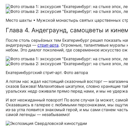
Место шахты • Мужской монастырь святых царственных страс
Глава 4. Андеграунд, самоцветы и кине
После столь серьёзных тем Екатеринбург решил показать на
андеграунда —
стрит‑арта
. Огромные, талантливые муралы 
небом. Это диалог поколений, где современное искусство о
Екатеринбургский стрит‑арт. Фото автора
А потом нас ждал настоящий сказочный восторг — магазинч
сказов Бажова! Малахитовые шкатулки, словно хранящие тай
уральских недр оживали прямо перед нами, и мы не удержал
И вот неожиданный поворот! По воле случая (а может, само
Оказавшись в галерее с любимыми персонажами, мы ощутили 
из‑за угла появится знакомый герой, и мы сами станем част
самой легенды — незабываемо!