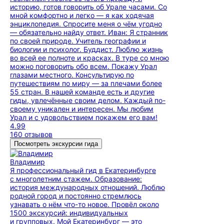
историю, готов говорить об Урале часами. Со
мной комфортно и легко — я как ходячая
энциклопедия. Спросите меня о чём угодно
— обязательно найду ответ. Иван: Я странник
по своей природе. Учитель географии и
биологии и психолог. Буддист. Люблю жизнь
во всей ее полноте и красках. В туре со мною
можно поговорить обо всем. Покажу Урал
глазами местного. Консультирую по
путешествиям по миру — за плечами более
55 стран. В нашей команде есть и другие
гиды, увлечённые своим делом. Каждый по-
своему уникален и интересен. Мы любим
Урал и с удовольствием покажем его вам!
4.99
160 отзывов
Посмотреть экскурсии гида
Владимир
Я профессиональный гид в Екатеринбурге
с многолетним стажем. Образование:
история международных отношений. Люблю
родной город и постоянно стремлюсь
узнавать о нём что-то новое. Провёл около
1500 экскурсий: индивидуальных
и групповых. Мой Екатеринбург — это