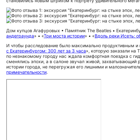
становились новым штрихом к портрету удивительного мега
Дом купцов Агафуровых • Памятник The Beatles • Екатеринбу
андеграунда
» • «
Три моста истории
» • «
Вдоль реки Исеть: о
И чтобы расследование было максимально продуктивным и п
с Екатеринбургом: 300 лет за 3 часа
», которую заказали на 
по незнакомому городу нас ждала комфортная поездка с ги
сменялись эпохи, а в салоне звучал живой, захватывающий 
истории города, не перегружая его лишними и малозначите
при­ме­ча­тель­но­сти
.