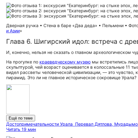
Дверная ручка • Стена в баре «Два деда» • Пельмени • Фото
и Азии
»
Глава 6. Шигирский идол: встреча с др
И, конечно, нельзя не сказать о главном археологическом чу
На прогулке по
краеведческому музею
мы встретились лицо
скульптурой, чей возраст оценивается в колоссальные 11 т
видел рассветы человеческой цивилизации, — это чувство, 
пирамид. Это ли не главное историческое сокровище Урала?
Ещё по теме
До­сто­при­ме­ча­тель­но­сти Урала
Перевал Дятлова, Мурадымов
Читать 19 мин