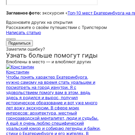
Заглавное фото:
экскурсия «
Топ‑10 мест Екатеринбурга на 
Вдохновите других на открытия
Расскажите о своём путешествии с Трипстером
Написать статью
Поделиться
Заметили ошибку?
Узнать больше помогут гиды
Влюблены в место — и влюбляют других
Константин
Чтобы понять характер Екатеринбурга,
нужно самому на время стать уральцем и
посмотреть на город изнутри. Я с
удовольствием помогу вам в этом, ведь
здесь я родился и вырос, получил
историческое образование и вот уже много
лет вожу экскурсии. В сфере моих
интересов: архитектура, местный
горнозаводской менталитет, люди и судьбы.
А ещё я очень люблю специфический
уральский юмор и собираю легенды и байки,
стихи о Екатеринбурге и его жителях. В