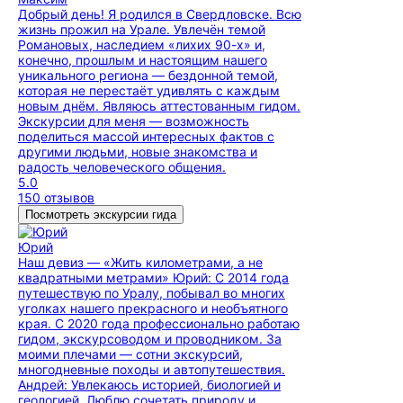
Добрый день! Я родился в Свердловске. Всю
жизнь прожил на Урале. Увлечён темой
Романовых, наследием «лихих 90-х» и,
конечно, прошлым и настоящим нашего
уникального региона — бездонной темой,
которая не перестаёт удивлять с каждым
новым днём. Являюсь аттестованным гидом.
Экскурсии для меня — возможность
поделиться массой интересных фактов с
другими людьми, новые знакомства и
радость человеческого общения.
5.0
150 отзывов
Посмотреть экскурсии гида
Юрий
Наш девиз — «Жить километрами, а не
квадратными метрами» Юрий: С 2014 года
путешествую по Уралу, побывал во многих
уголках нашего прекрасного и необъятного
края. С 2020 года профессионально работаю
гидом, экскурсоводом и проводником. За
моими плечами — сотни экскурсий,
многодневные походы и автопутешествия.
Андрей: Увлекаюсь историей, биологией и
геологией. Люблю сочетать природу и