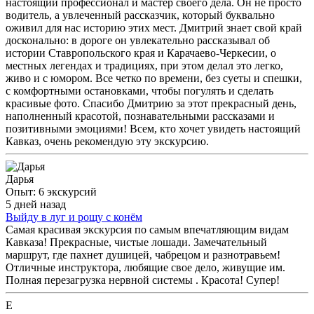
настоящий профессионал и мастер своего дела. Он не просто
водитель, а увлеченный рассказчик, который буквально
оживил для нас историю этих мест. Дмитрий знает свой край
досконально: в дороге он увлекательно рассказывал об
истории Ставропольского края и Карачаево-Черкесии, о
местных легендах и традициях, при этом делал это легко,
живо и с юмором. Все четко по времени, без суеты и спешки,
с комфортными остановками, чтобы погулять и сделать
красивые фото. Спасибо Дмитрию за этот прекрасный день,
наполненный красотой, познавательными рассказами и
позитивными эмоциями! Всем, кто хочет увидеть настоящий
Кавказ, очень рекомендую эту экскурсию.
Дарья
Опыт: 6 экскурсий
5 дней назад
Выйду в луг и рощу с конём
Самая красивая экскурсия по самым впечатляющим видам
Кавказа! Прекрасные, чистые лошади. Замечательный
маршрут, где пахнет душицей, чабрецом и разнотравьем!
Отличные инструктора, любящие свое дело, живущие им.
Полная перезагрузка нервной системы . Красота! Супер!
Е