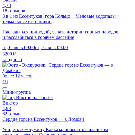
4,78
18 отзывов
3 в 1 из Ессентуков: гора Кольцо + Медовые водопады +
термальные источники
Насладиться природой, узнать истории горных народов
и расслабиться в горячем бассейне
чт, 6 авг в 09:00
пт, 7 авг в 09:00
3200 ₽
за одного
более 12 часов
car
Мини-группа
Виктор
4,98
62 отзыва
Сердце гор: из Ессентуков — в Домбай
Увидеть жемчужину Кавказа, побывать в аланском
храме и залезть в Сырную пещеру