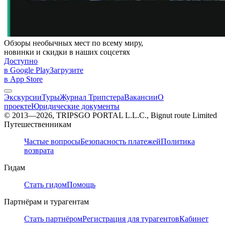
Обзоры необычных мест по всему миру,
новинки и скидки в наших соцсетях
Доступно
в Google Play
Загрузите
в App Store
Экскурсии
Туры
Журнал Трипстера
Вакансии
О
проекте
Юридические документы
© 2013—2026, TRIPSGO PORTAL L.L.C., Bignut route Limited
Путешественникам
Частые вопросы
Безопасность платежей
Политика
возврата
Гидам
Стать гидом
Помощь
Партнёрам и турагентам
Стать партнёром
Регистрация для турагентов
Кабинет