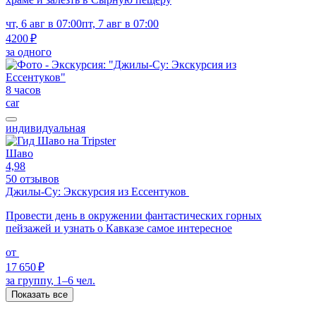
чт, 6 авг в 07:00
пт, 7 авг в 07:00
4200 ₽
за одного
8 часов
car
индивидуальная
Шаво
4,98
50 отзывов
Джилы-Су: Экскурсия из Ессентуков
Провести день в окружении фантастических горных
пейзажей и узнать о Кавказе самое интересное
от
17 650 ₽
за группу, 1–6 чел.
Показать все