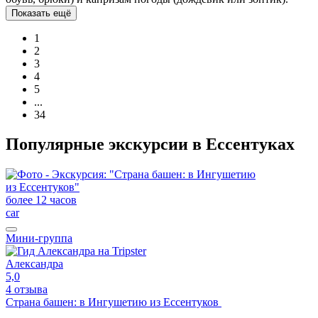
Показать ещё
1
2
3
4
5
...
34
Популярные экскурсии в Ессентуках
более 12 часов
car
Мини-группа
Александра
5,0
4 отзыва
Страна башен: в Ингушетию из Ессентуков