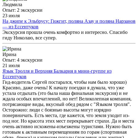
Людмила
Опыт: 2 экскурсии
23 июля
На джипе к Эльбрусу: Гижгит, поляна Азау и поляна Нарзанов
— из Ессентуков
Экскурсия прошла очень комфортно и интересно. Спасибо
гиду Николаю, все супер.
Ирина
Опыт: 4 экскурсии
21 июля
Язык Тролля и Верхняя Балкария в мини-группе из
Ессентуков
Гид-водитель Сергей постарался, чтобы нам было хорошо)
Красиво, даже очень! К началу поездки я думала, что уже
устала отдыхать (это была наша финальная экскурсия) и не
ждала особых впечатлений, но нет! Великолепная компания,
потрясающие виды, вкусный обед рядом с "Языком тролля".
Осторожно: люди с боязнью высоты могут изрядно
понервничать. Есть места, где кажется, что земля уходит из-
под ног. Но красота этих мест перекрывает страхи. Да и места
очень активно исхожены-изъезжены туристами. Нужно быть
готовым к активным перемещениям по горам (спортивная
обувь, брюки) и капризам погоды (дождевик или зонтик).