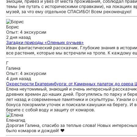
эмоции, привёз и увёз от места проживания, соблюдал пра
темы (не путать с историческими справками), на локациях в
музей, за что ему отдельное СПАСИБО! Всем рекомендую!
Борис
Опыт: 4 экскурсии
2 дня назад
Загадки природы «Оленьих ручьев»
Иван фантастический рассказчик. Глубокие знания в истории 
все растения, которые мы встречали на тропе. К каждому е
Г
Галина
Опыт: 4 экскурсии
4 дня назад
Окрестности Екатеринбурга: от Каменных палаток до озера
Елена неутомимый, знающий и очень интересный рассказчик.
древних времен до наших дней. Прогулялись по парку и бер
лет назад и современные памятники и скульптуры. Узнали о 
бонуса покормили уточек и поискали камушки на берегу. И в
берите с собой воду и защиту от комаров.
Елена
гид
Дорогая Галина, спасибо за теплые слова! Новых интересны
было комаров и дождей! ❤