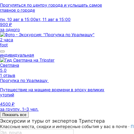
Прогуляться по центру города и услышать самое
главное о городе
пн, 10 авг в 15:00
вт, 11 авг в 15:00
900 ₽
за одного
2 часа
foot
индивидуальная
Светлана
5,0
1 отзыв
Прогулка по Уралмашу
Путешествие на машине времени в эпоху великих
утопий
4500 ₽
за группу, 1–3 чел.
Показать все
Экскурсии и туры от экспертов Трипстера
Классные места, скидки и интересные события у вас в почте ·
П