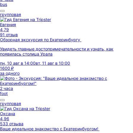
bus
групповая
Евгения
4,79
91 отзыв
Обзорная экскурсия по Екатеринбургу
Увидеть главные достопримечательности и узнать, как
появилась столица Урала
пн, 10 авг в 14:00
вт, 11 авг в 10:00
1600 ₽
за одного
2 часа
foot
групповая
Оксана
4,96
533 отзыва
Ваше идеальное знакомство с Екатеринбургом!