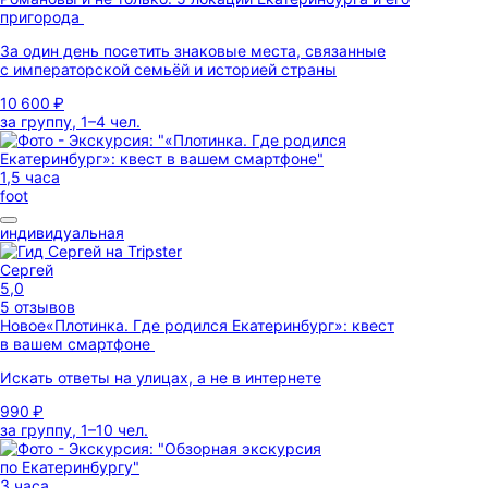
пригорода
За один день посетить знаковые места, связанные
с императорской семьёй и историей страны
10 600 ₽
за группу, 1–4 чел.
1,5 часа
foot
индивидуальная
Сергей
5,0
5 отзывов
Новое
«Плотинка. Где родился Екатеринбург»: квест
в вашем смартфоне
Искать ответы на улицах, а не в интернете
990 ₽
за группу, 1–10 чел.
3 часа