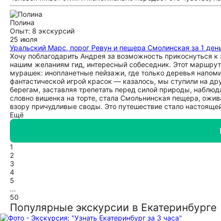
Полина
Опыт: 8 экскурсий
25 июля
Уральский Марс, порог Ревун и пещера Смолинская за 1 ден
Хочу поблагодарить Андрея за возможность прикоснуться к
нашим желаниям гид, интересный собеседник. Этот маршрут
мурашек: инопланетные пейзажи, где только деревья напоми
фантастической игрой красок — казалось, мы ступили на дру
берегам, заставляя трепетать перед силой природы, наблюд
словно вишенка на торте, стала Смольнинская пещера, ожи
взору причудливые своды. Это путешествие стало настояще
Ещё
1
2
3
4
5
...
50
Популярные экскурсии в Екатеринбурге