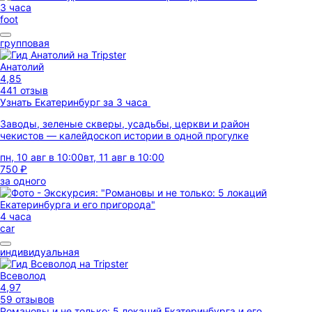
3 часа
foot
групповая
Анатолий
4,85
441 отзыв
Узнать Екатеринбург за 3 часа
Заводы, зеленые скверы, усадьбы, церкви и район
чекистов — калейдоскоп истории в одной прогулке
пн, 10 авг в 10:00
вт, 11 авг в 10:00
750 ₽
за одного
4 часа
car
индивидуальная
Всеволод
4,97
59 отзывов
Романовы и не только: 5 локаций Екатеринбурга и его