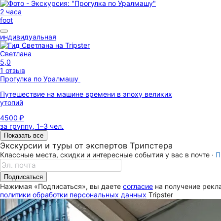
2 часа
foot
индивидуальная
Светлана
5,0
1 отзыв
Прогулка по Уралмашу
Путешествие на машине времени в эпоху великих
утопий
4500 ₽
за группу, 1–3 чел.
Показать все
Экскурсии и туры от экспертов Трипстера
Классные места, скидки и интересные события у вас в почте ·
П
Подписаться
Нажимая «Подписаться», вы даете
согласие
на получение рекла
политики обработки персональных данных
Tripster