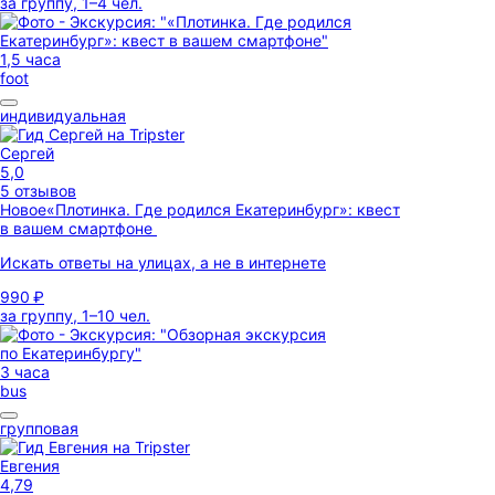
за группу, 1–4 чел.
1,5 часа
foot
индивидуальная
Сергей
5,0
5 отзывов
Новое
«Плотинка. Где родился Екатеринбург»: квест
в вашем смартфоне
Искать ответы на улицах, а не в интернете
990 ₽
за группу, 1–10 чел.
3 часа
bus
групповая
Евгения
4,79