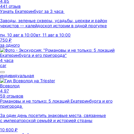
4,85
441 отзыв
Узнать Екатеринбург за 3 часа
Заводы, зеленые скверы, усадьбы, церкви и район
чекистов — калейдоскоп истории в одной прогулке
пн, 10 авг в 10:00
вт, 11 авг в 10:00
750 ₽
за одного
4 часа
car
индивидуальная
Всеволод
4,97
59 отзывов
Романовы и не только: 5 локаций Екатеринбурга и его
пригорода
За один день посетить знаковые места, связанные
с императорской семьёй и историей страны
10 600 ₽