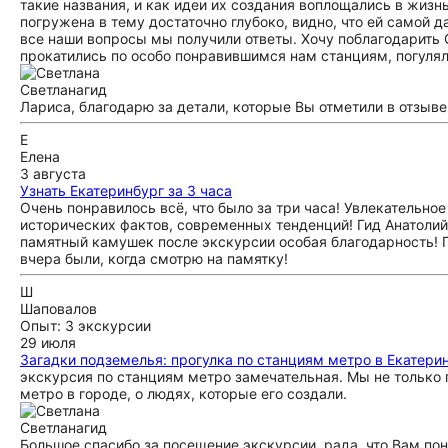
такие названия, и как идеи их создания воплощались в жизн
погружена в тему достаточно глубоко, видно, что ей самой д
все наши вопросы мы получили ответы. Хочу поблагодарить
прокатились по особо понравившимся нам станциям, погулял
Светлана
гид
Лариса, благодарю за детали, которые Вы отметили в отзыве
Е
Елена
3 августа
Узнать Екатеринбург за 3 часа
Очень понравилось всё, что было за три часа! Увлекательное
исторических фактов, современных тенденций! Гид Анатолий
памятный камушек после экскурсии особая благодарность! Г
вчера были, когда смотрю на памятку!
Ш
Шаповалов
Опыт: 3 экскурсии
29 июля
Загадки подземелья: прогулка по станциям метро в Екатери
экскурсия по станциям метро замечательная. Мы не только 
метро в городе, о людях, которые его создали.
Светлана
гид
Большое спасибо за посещение экскурсии, рада, что Вам по