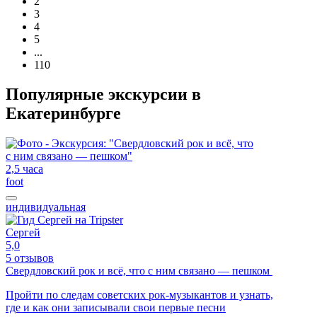
2
3
4
5
...
110
Популярные экскурсии в
Екатеринбурге
2,5 часа
foot
индивидуальная
Сергей
5,0
5 отзывов
Свердловский рок и всё, что с ним связано — пешком
Пройти по следам советских рок-музыкантов и узнать,
где и как они записывали свои первые песни