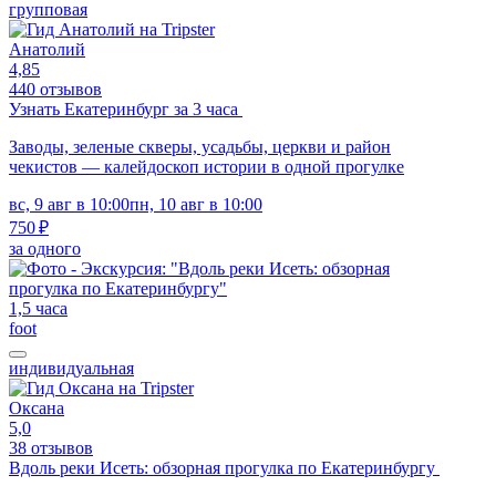
групповая
Анатолий
4,85
440 отзывов
Узнать Екатеринбург за 3 часа
Заводы, зеленые скверы, усадьбы, церкви и район
чекистов — калейдоскоп истории в одной прогулке
вс, 9 авг в 10:00
пн, 10 авг в 10:00
750 ₽
за одного
1,5 часа
foot
индивидуальная
Оксана
5,0
38 отзывов
Вдоль реки Исеть: обзорная прогулка по Екатеринбургу