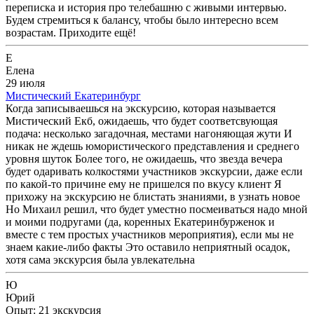
переписка и история про телебашню с живыми интервью.
Будем стремиться к балансу, чтобы было интересно всем
возрастам. Приходите ещё!
Е
Елена
29 июля
Мистический Екатеринбург
Когда записываешься на экскурсию, которая называется
Мистический Екб, ожидаешь, что будет соответсвующая
подача: несколько загадочная, местами нагоняющая жути И
никак не ждешь юмористического представления и среднего
уровня шуток Более того, не ожидаешь, что звезда вечера
будет одаривать колкостями участников экскурсии, даже если
по какой-то причине ему не пришелся по вкусу клиент Я
прихожу на экскурсию не блистать знаниями, в узнать новое
Но Михаил решил, что будет уместно посмеиваться надо мной
и моими подругами (да, коренных Екатеринбурженок и
вместе с тем простых участников мероприятия), если мы не
знаем какие-либо факты Это оставило неприятный осадок,
хотя сама экскурсия была увлекательна
Ю
Юрий
Опыт: 21 экскурсия