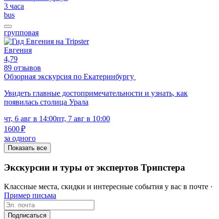
3 часа
bus
групповая
Евгения
4,79
89 отзывов
Обзорная экскурсия по Екатеринбургу
Увидеть главные достопримечательности и узнать, как
появилась столица Урала
чт, 6 авг в 14:00
пт, 7 авг в 10:00
1600 ₽
за одного
Показать все
Экскурсии и туры от экспертов Трипстера
Классные места, скидки и интересные события у вас в почте ·
Пример письма
Подписаться