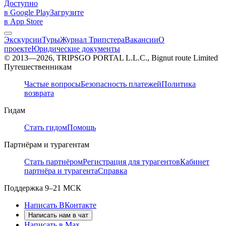
Доступно
в Google Play
Загрузите
в App Store
Экскурсии
Туры
Журнал Трипстера
Вакансии
О
проекте
Юридические документы
© 2013—2026, TRIPSGO PORTAL L.L.C., Bignut route Limited
Путешественникам
Частые вопросы
Безопасность платежей
Политика
возврата
Гидам
Стать гидом
Помощь
Партнёрам и турагентам
Стать партнёром
Регистрация для турагентов
Кабинет
партнёра и турагента
Справка
Поддержка
9–21 МСК
Написать ВКонтакте
Написать нам в чат
Написать в Max