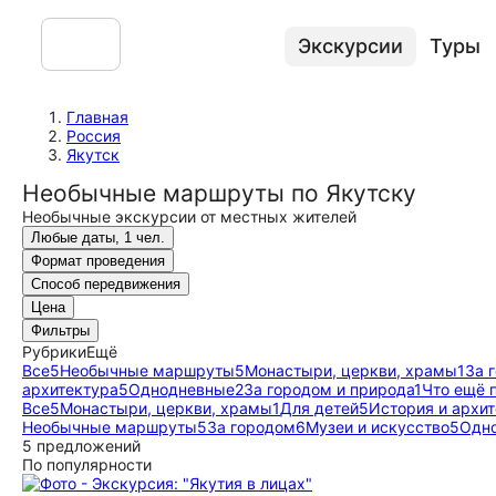
Экскурсии
Туры
Главная
Россия
Якутск
Необычные маршруты по Якутску
Необычные экскурсии от местных жителей
Любые даты, 1 чел.
Формат проведения
Способ передвижения
Цена
Фильтры
Рубрики
Ещё
Все
5
Необычные маршруты
5
Монастыри, церкви, храмы
1
За 
архитектура
5
Однодневные
2
За городом и природа
1
Что ещё 
Все
5
Монастыри, церкви, храмы
1
Для детей
5
История и архи
Необычные маршруты
5
За городом
6
Музеи и искусство
5
Одн
5 предложений
По популярности