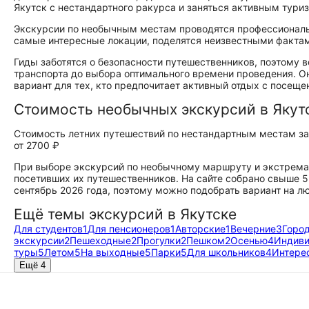
Якутск с нестандартного ракурса и заняться активным тури
Экскурсии по необычным местам проводятся профессиональ
самые интересные локации, поделятся неизвестными факта
Гиды заботятся о безопасности путешественников, поэтому 
транспорта до выбора оптимального времени проведения. О
вариант для тех, кто предпочитает активный отдых с посещ
Стоимость необычных экскурсий в Якут
Стоимость летних путешествий по нестандартным местам за
от 2700 ₽
При выборе экскурсий по необычному маршруту и экстрема
посетивших их путешественников. На сайте собрано свыше 5
сентябрь 2026 года, поэтому можно подобрать вариант на л
Ещё темы экскурсий в Якутске
Для студентов
1
Для пенсионеров
1
Авторские
1
Вечерние
3
Горо
экскурсии
2
Пешеходные
2
Прогулки
2
Пешком
2
Осенью
4
Индив
туры
5
Летом
5
На выходные
5
Парки
5
Для школьников
4
Интере
Ещё 4