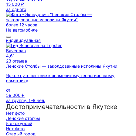
15 000 ₽
за одного
более 12 часов
На автомобиле
индивидуальная
Вячеслав
4,61
23 отзыва
Ленские Столбы — заколдованные исполины Якутии
Яркое путешествие к знаменитому геологическому
памятнику
от
59 000 ₽
за группу, 1–8 чел.
Достопримечательности в Якутске
Нет фото
Ленские столбы
5 экскурсий
Нет фото
Старый город