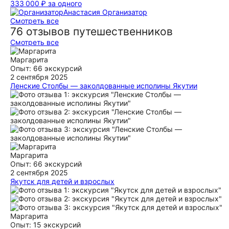
333 000 ₽
за одного
Анастасия
Организатор
Смотреть все
76 отзывов путешественников
Смотреть все
Маргарита
Опыт: 66 экскурсий
2 сентября 2025
Ленские Столбы — заколдованные исполины Якутии
Отличная экскурсия. Летела в Якутию с двумя целями:
увидеть Ленские столбы и кимберлитовую трубку в
Мирном. Обе задачи выполнены. Ленские столбы это
конечно что-то. ГИД был Прокопий! Спасибо ему. Учел и
пожелания моей неожиданно появившейся попутчицы и мы
посмотрели еще и древние петроглифы. Заодно и проехали
на катере по Лене подольше. Красота одним словом!
Маргарита
ещё
Опыт: 66 экскурсий
2 сентября 2025
Якутск для детей и взрослых
Замечательная экскурсия для первого знакомства с этим
чудесным краем! ГИД Марина очень интересно
рассказывала. Чувствуется, что человек любит эти места и
с удовольствием делится своей любовью. Угостила
Маргарита
местными вкусняшками и, учитывая наш интерес
Опыт: 15 экскурсий