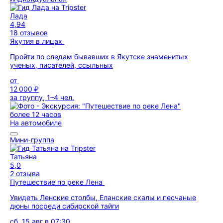
Лада
4,94
18 отзывов
Якутия в лицах
Пройти по следам бывавших в Якутске знаменитых
ученых, писателей, ссыльных
от
12 000 ₽
за группу, 1–4 чел.
более 12 часов
На автомобиле
Мини-группа
Татьяна
5,0
2 отзыва
Путешествие по реке Лена
Увидеть Ленские столбы, Еланские скалы и песчаные
дюны посреди сибирской тайги
сб, 15 авг в 07:30