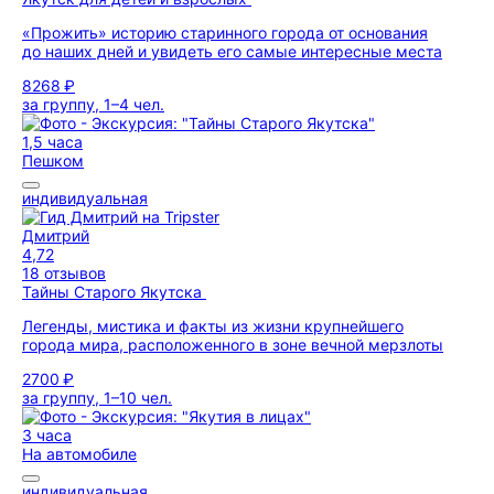
«Прожить» историю старинного города от основания
до наших дней и увидеть его самые интересные места
8268 ₽
за группу, 1–4 чел.
1,5 часа
Пешком
индивидуальная
Дмитрий
4,72
18 отзывов
Тайны Старого Якутска
Легенды, мистика и факты из жизни крупнейшего
города мира, расположенного в зоне вечной мерзлоты
2700 ₽
за группу, 1–10 чел.
3 часа
На автомобиле
индивидуальная