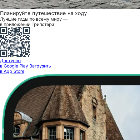
Планируйте путешествие на ходу
Лучшие гиды по всему миру —
в приложении Трипстера
Доступно
в Google Play
Загрузить
в App Store