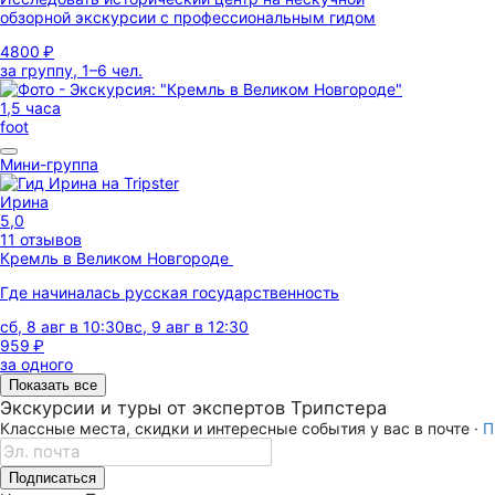
обзорной экскурсии с профессиональным гидом
4800 ₽
за группу, 1–6 чел.
1,5 часа
foot
Мини-группа
Ирина
5,0
11 отзывов
Кремль в Великом Новгороде
Где начиналась русская государственность
сб, 8 авг в 10:30
вс, 9 авг в 12:30
959 ₽
за одного
Показать все
Экскурсии и туры от экспертов Трипстера
Классные места, скидки и интересные события у вас в почте ·
П
Подписаться