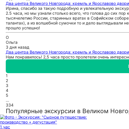
Два центра Великого Новгорода: кремль и Ярославово двор
Ирина, спасибо за такую подробную и увлекательную экску
2.5 часа, но мы узнали столько всего, что голова до сих по
тысячелетию России, старинных вратах в Софийском соборе
талантах), а из волшебной сумочки то и дело выглядывали
прошло успешно!
О
Ольга
3 дня назад
Два центра Великого Новгорода: кремль и Ярославово двор
Нам понравилось! 2,5 часа просто пролетели очень интересн
1
2
3
4
5
...
334
Популярные экскурсии в Великом Новг
1 час