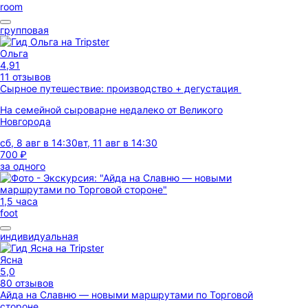
room
групповая
Ольга
4,91
11 отзывов
Сырное путешествие: производство + дегустация
На семейной сыроварне недалеко от Великого
Новгорода
сб, 8 авг в 14:30
вт, 11 авг в 14:30
700 ₽
за одного
1,5 часа
foot
индивидуальная
Ясна
5,0
80 отзывов
Айда на Славню — новыми маршрутами по Торговой
стороне