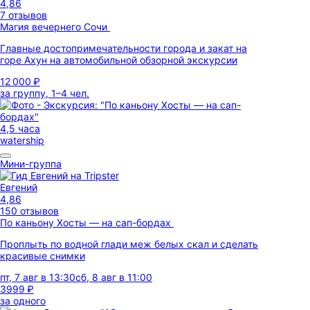
4,86
7 отзывов
Магия вечернего Сочи
Главные достопримечательности города и закат на
горе Ахун на автомобильной обзорной экскурсии
12 000 ₽
за группу, 1–4 чел.
4,5 часа
watership
Мини-группа
Евгений
4,86
150 отзывов
По каньону Хосты — на сап-бордах
Проплыть по водной глади меж белых скал и сделать
красивые снимки
пт, 7 авг в 13:30
сб, 8 авг в 11:00
3999 ₽
за одного