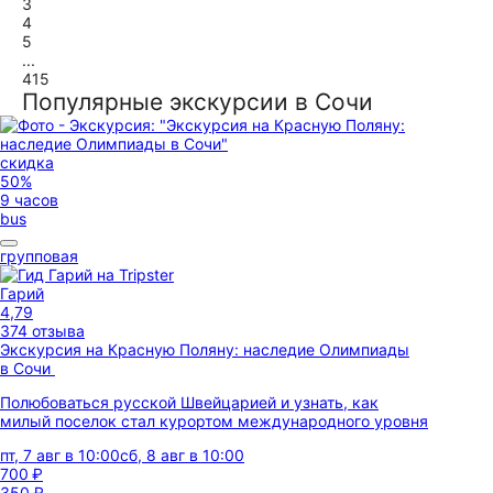
3
4
5
...
415
Популярные экскурсии в Сочи
скидка
50%
9 часов
bus
групповая
Гарий
4,79
374 отзыва
Экскурсия на Красную Поляну: наследие Олимпиады
в Сочи
Полюбоваться русской Швейцарией и узнать, как
милый поселок стал курортом международного уровня
пт, 7 авг в 10:00
сб, 8 авг в 10:00
700 ₽
350 ₽