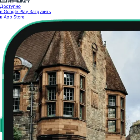
Доступно
в Google Play
Загрузить
в App Store