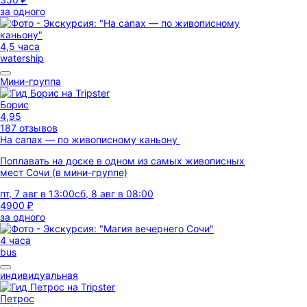
за одного
4,5 часа
watership
Мини-группа
Борис
4,95
187 отзывов
На сапах — по живописному каньону
Поплавать на доске в одном из самых живописных
мест Сочи (в мини-группе)
пт, 7 авг в 13:00
сб, 8 авг в 08:00
4900 ₽
за одного
4 часа
bus
индивидуальная
Петрос