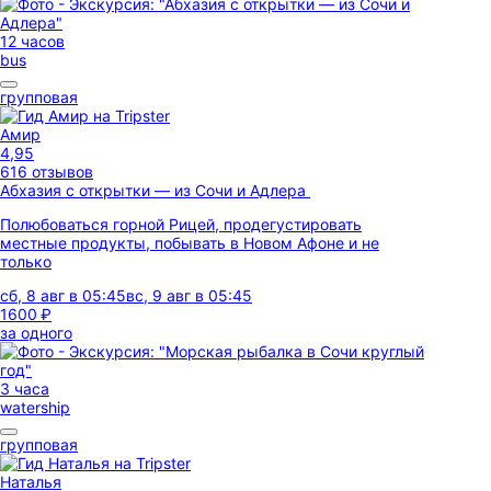
12 часов
bus
групповая
Амир
4,95
616 отзывов
Абхазия с открытки — из Сочи и Адлера
Полюбоваться горной Рицей, продегустировать
местные продукты, побывать в Новом Афоне и не
только
сб, 8 авг в 05:45
вс, 9 авг в 05:45
1600 ₽
за одного
3 часа
watership
групповая
Наталья