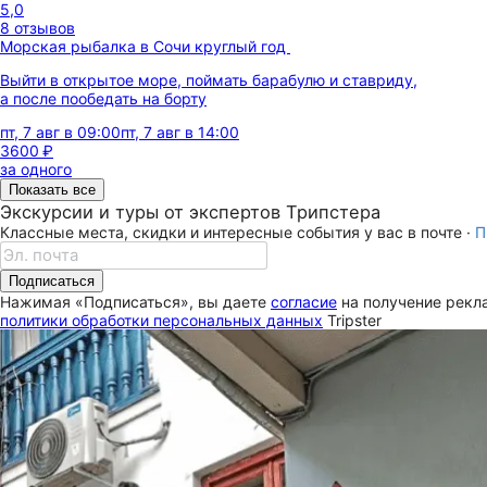
5,0
8 отзывов
Морская рыбалка в Сочи круглый год
Выйти в открытое море, поймать барабулю и ставриду,
а после пообедать на борту
пт, 7 авг в 09:00
пт, 7 авг в 14:00
3600 ₽
за одного
Показать все
Экскурсии и туры от экспертов Трипстера
Классные места, скидки и интересные события у вас в почте ·
П
Подписаться
Нажимая «Подписаться», вы даете
согласие
на получение рекла
политики обработки персональных данных
Tripster