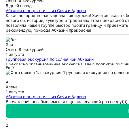
Опыт: 4 экскурсии
5 дней назад
Абхазия с открытки — из Сочи и Адлера
Какая невероятно насыщенная экскурсия! Хочется сказать б
нового об, истории, культуре и традициях этой прекрасной 
позволила нашей группе быстро пройти границу и приезжать
рекомендую, природа Абхазии прекрасна!
Эля
Опыт: 8 экскурсий
1 августа
Групповая экскурсия по солнечной Абхазии
Прекрасно организованная экскурсия, мы с подругой получ
Ещё
интересного узнали. Спасибо гиду Петросу!
А
Алена
1 августа
Абхазия с открытки — из Сочи и Адлера
Впечатления незабываемые,я еще вследующий раз поеду))))
1
2