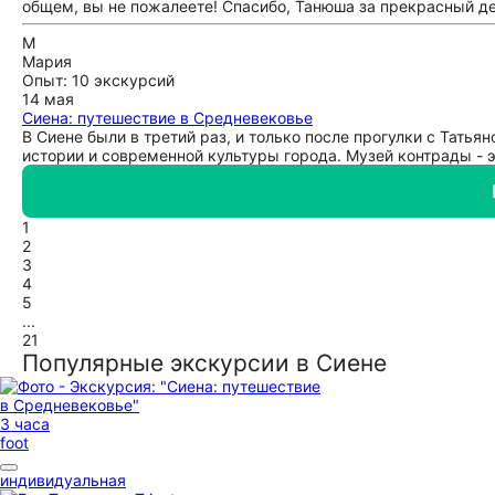
общем, вы не пожалеете! Спасибо, Танюша за прекрасный де
М
Мария
Опыт: 10 экскурсий
14 мая
Сиена: путешествие в Средневековье
В Сиене были в третий раз, и только после прогулки с Тать
истории и современной культуры города. Музей контрады - э
1
2
3
4
5
...
21
Популярные экскурсии в Сиене
3 часа
foot
индивидуальная