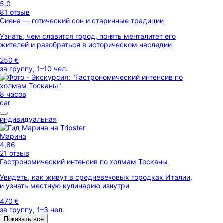
5,0
81 отзыв
Сиена — готический сон и старинные традиции
Узнать, чем славится город, понять менталитет его
жителей и разобраться в историческом наследии
250 €
за группу, 1–10 чел.
8 часов
car
индивидуальная
Марина
4,86
21 отзыв
Гастрономический интенсив по холмам Тосканы
Увидеть, как живут в средневековых городках Италии,
и узнать местную кулинарию изнутри
470 €
за группу, 1–3 чел.
Показать все