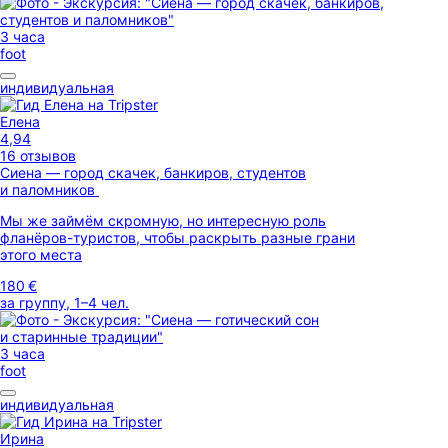
3 часа
foot
индивидуальная
Елена
4,94
16 отзывов
Сиена — город скачек, банкиров, студентов
и паломников
Мы же займём скромную, но интересную роль
фланёров-туристов, чтобы раскрыть разные грани
этого места
180 €
за группу, 1–4 чел.
3 часа
foot
индивидуальная
Ирина