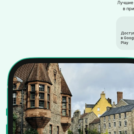
Лучшие 
в пр
Досту
в Goog
Play