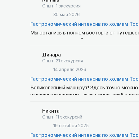
Опыт: 1 экскурсия
30 мая 2026
Гастрономический интенсив по холмам То
Мы остались в полном восторге от путешест
продуман до мелочей, программа насыщенна
красивые локации, интересные экскурсии и 
Динара
организации удалось не только увидеть мн
Опыт: 21 экскурсия
отдохнуть. Спасибо за незабываемые впеча
рекомендуем всем, кто хочет получить ярки
14 апреля 2026
Гастрономический интенсив по холмам То
Великолепный маршрут! Здесь точно можно 
шикарными вкусами - сыры, вино, хлеб и оли
Италией!
Автомобильный формат очень удобен для зн
Никита
Позитано стал одним из самых ярких воспо
Опыт: 11 экскурсий
19 октября 2025
Гастрономический интенсив по холмам То