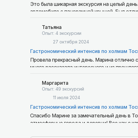
Это была шикарная экскурсия на целый день
автомобиле с панорамной крышей. Был отли
старые городки, виноградники, шикарные пе
смотрели, слушали, фотографировались. Спа
Татьяна
Опыт: 4 экскурсии
27 октября 2024
Гастрономический интенсив по холмам То
Провела прекрасный день. Марина отлично с
много рассказала интересного и из прошлого
деталями, вкусными подробностями о еде и в
есть. Спасибо!
Маргарита
Опыт: 49 экскурсий
11 июля 2024
Гастрономический интенсив по холмам То
Спасибо Марине за замечательный день в Тос
атмосферные города и деревни! Все как с ка
программе и по условиям!