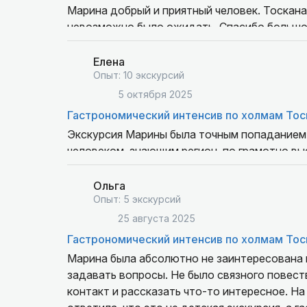
Марина добрый и приятный человек. Тоскана
невозможно было ожидать. Спасибо больш
Елена
Опыт: 10 экскурсий
5 октября 2025
Гастрономический интенсив по холмам То
Экскурсия Марины была точным попаданием в
человеком, знающим регион, по грамотно вы
уютные, маленькие городки, и сыроварня, и 
гидом, но и интереснейшим собеседником. У
Ольга
Благодаря ей я узнала о регионе и жизни люд
Опыт: 5 экскурсий
красиво и познавательно. Если еще когда-ни
25 августа 2025
предложения по экскурсиям от Марины. Спас
Гастрономический интенсив по холмам То
Марина была абсолютно не заинтересована в
задавать вопросы. Не было связного повест
контакт и рассказать что-то интересное. На