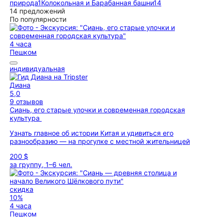
природа
1
Колокольная и Барабанная башни
14
14 предложений
По популярности
4 часа
Пешком
индивидуальная
Диана
5,0
9 отзывов
Сиань, его старые улочки и современная городская
культура
Узнать главное об истории Китая и удивиться его
разнообразию — на прогулке с местной жительницей
200 $
за группу, 1–6 чел.
скидка
10%
4 часа
Пешком