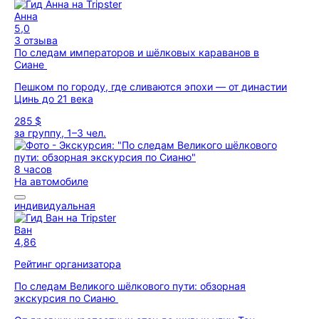
Анна
5,0
3 отзыва
По следам императоров и шёлковых караванов в
Сиане
Пешком по городу, где сливаются эпохи — от династии
Цинь до 21 века
285 $
за группу, 1–3 чел.
8 часов
На автомобиле
индивидуальная
Ван
4,86
Рейтинг организатора
По следам Великого шёлкового пути: обзорная
экскурсия по Сианю