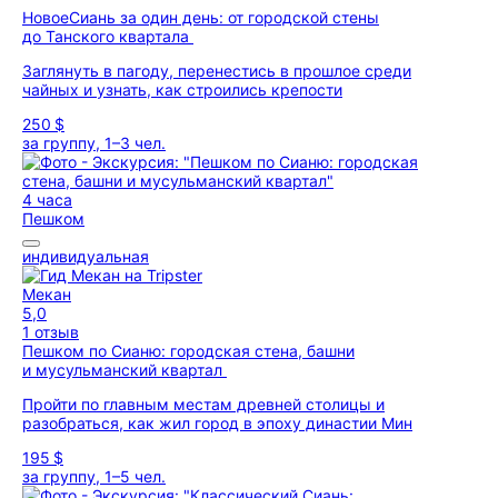
Новое
Сиань за один день: от городской стены
до Танского квартала
Заглянуть в пагоду, перенестись в прошлое среди
чайных и узнать, как строились крепости
250 $
за группу, 1–3 чел.
4 часа
Пешком
индивидуальная
Мекан
5,0
1 отзыв
Пешком по Сианю: городская стена, башни
и мусульманский квартал
Пройти по главным местам древней столицы и
разобраться, как жил город в эпоху династии Мин
195 $
за группу, 1–5 чел.