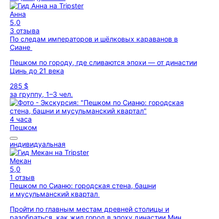
Анна
5,0
3 отзыва
По следам императоров и шёлковых караванов в
Сиане
Пешком по городу, где сливаются эпохи — от династии
Цинь до 21 века
285 $
за группу, 1–3 чел.
4 часа
Пешком
индивидуальная
Мекан
5,0
1 отзыв
Пешком по Сианю: городская стена, башни
и мусульманский квартал
Пройти по главным местам древней столицы и
разобраться, как жил город в эпоху династии Мин