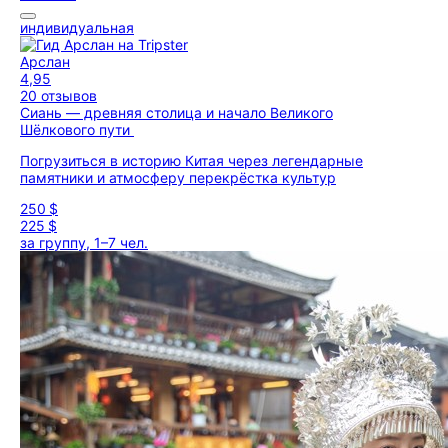
индивидуальная
Арслан
4,95
20 отзывов
Сиань — древняя столица и начало Великого
Шёлкового пути
Погрузиться в историю Китая через легендарные
памятники и атмосферу перекрёстка культур
250 $
225 $
за группу, 1–7 чел.