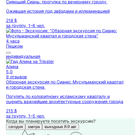
Сияющий Сиань: прогулка по вечернему городу
Ожившая история под звёздами и иллюминацией
218 $
за группу, 1–6 чел.
4 часа
Пешком
индивидуальная
Алина
5,0
9 отзывов
Обзорная экскурсия по Сианю: Мусульманский квартал
и городская стена
Погулять по колоритному исламскому кварталу и
оценить важнейшие архитектурные сооружения города
215 $
за группу, 1–5 чел.
Когда вы планируете посетить экскурсию?
сегодня
завтра
выходные 8-9 авг