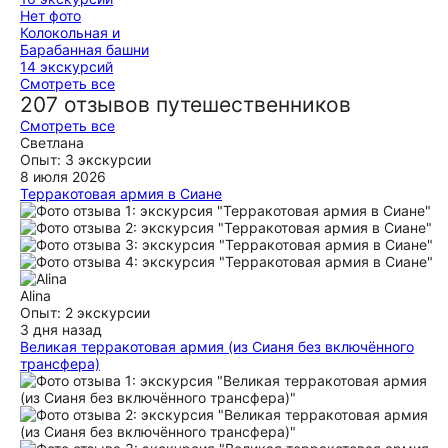
Нет фото
Колокольная и
Барабанная башни
14 экскурсий
Смотреть все
207 отзывов путешественников
Смотреть все
Светлана
Опыт: 3 экскурсии
8 июля 2026
Терракотовая армия в Сиане
Отличная экскурсия для нашей мини-группы. Арслан,
великолепно подстроился под наши запросы на экскурсии.
Увидели и запомнили для себя самые интересные и
важные моменты выставки. Подача информации легкая и
структурированная, нет лишнего перегруза. Бонусом
получили несколько советов, что и где посмотреть в
Alina
городе, а главное – где поесть. По нашей просьбе Арслан
Опыт: 2 экскурсии
помог нам с трансфером и встретил нас на вокзале, откуда
3 дня назад
мы и отправились сразу на экскурсию.
Великая терракотовая армия (из Сианя без включённого
трансфера)
ещё
Алиса это свой человек в Сиане! Основное это, конечно же,
экскурсия! все четко организовано, наполнено лайфхаками
как передвигаться в этом людском потоке и при этом еще
и все детально рассмотреть у экспонатов. Пока смотрим,