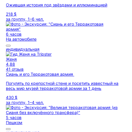
Ожившая история под звёздами и иллюминацией
218 $
за группу, 1–6 чел.
6 часов
На автомобиле
индивидуальная
Женя
4,88
41 отзыв
Сиань и его Терракотовая армия
Погулять по крепостной стене и посетить известный на
весь мир музей терракотовой армии за 1 день
430 $
за группу, 1–4 чел.
5 часов
Пешком