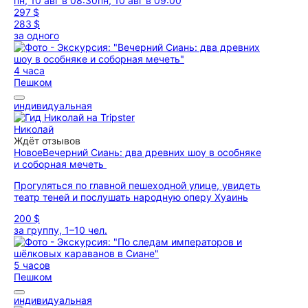
пн, 10 авг в 08:30
пн, 10 авг в 09:00
297 $
283 $
за одного
4 часа
Пешком
индивидуальная
Николай
Ждёт отзывов
Новое
Вечерний Сиань: два древних шоу в особняке
и соборная мечеть
Прогуляться по главной пешеходной улице, увидеть
театр теней и послушать народную оперу Хуаинь
200 $
за группу, 1–10 чел.
5 часов
Пешком
индивидуальная