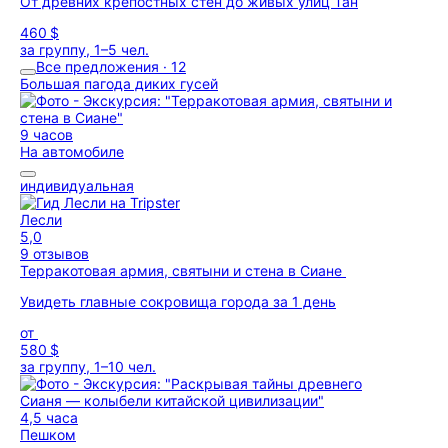
От древних крепостных стен до живых улиц Тан
460 $
за группу, 1–5 чел.
Все предложения · 12
Большая пагода диких гусей
9 часов
На автомобиле
индивидуальная
Лесли
5,0
9 отзывов
Терракотовая армия, святыни и стена в Сиане
Увидеть главные сокровища города за 1 день
от
580 $
за группу, 1–10 чел.
4,5 часа
Пешком