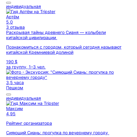
индивидуальная
Артём
5,0
3 отзыва
Раскрывая тайны древнего Сианя — колыбели
китайской цивилизации
Познакомиться с городом, который сегодня называют
китайской Кремниевой долиной
190 $
за группу, 1–3 чел.
3,5 часа
Пешком
индивидуальная
Максим
4,95
Рейтинг организатора
Сияющий Сиань: прогулка по вечернему городу