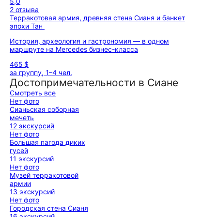
5,0
2 отзыва
Терракотовая армия, древняя стена Сианя и банкет
эпохи Тан
История, археология и гастрономия — в одном
маршруте на Mercedes бизнес-класса
465 $
за группу, 1–4 чел.
Достопримечательности в Сиане
Смотреть все
Нет фото
Сианьская соборная
мечеть
12 экскурсий
Нет фото
Большая пагода диких
гусей
11 экскурсий
Нет фото
Музей терракотовой
армии
13 экскурсий
Нет фото
Городская стена Сианя
16 экскурсий