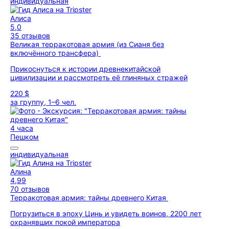
индивидуальная
Алиса
5,0
35 отзывов
Великая терракотовая армия (из Сианя без
включённого трансфера)
Прикоснуться к истории древнекитайской
цивилизации и рассмотреть её глиняных стражей
220 $
за группу, 1–6 чел.
4 часа
Пешком
индивидуальная
Алина
4,99
70 отзывов
Терракотовая армия: тайны древнего Китая
Погрузиться в эпоху Цинь и увидеть воинов, 2200 лет
охранявших покой императора