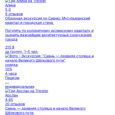
Алина
5,0
9 отзывов
Обзорная экскурсия по Сианю: Мусульманский
квартал и городская стена
Погулять по колоритному исламскому кварталу и
оценить важнейшие архитектурные сооружения
города
215 $
за группу, 1–5 чел.
скидка
10%
4 часа
Пешком
индивидуальная
Арслан
4,95
20 отзывов
Сиань — древняя столица и начало Великого
Шёлкового пути