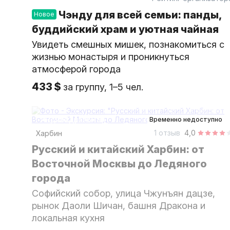
Чэнду для всей семьи: панды,
Новое
буддийский храм и уютная чайная
Увидеть смешных мишек, познакомиться с
жизнью монастыря и проникнуться
атмосферой города
433 $
за группу, 1–5 чел.
6 часов
на автомобиле
индивидуальная
Временно недоступно
1 отзыв
4,0
Харбин
Русский и китайский Харбин: от
Восточной Москвы до Ледяного
города
Софийский собор, улица Чжунъян дацзе,
рынок Даоли Шичан, башня Дракона и
локальная кухня