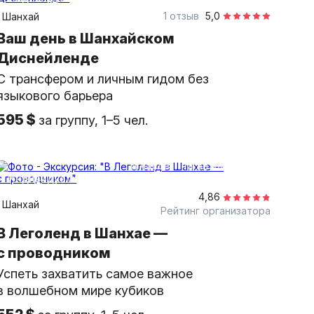
1 отзыв
5,0
Шанхай
Ваш день в Шанхайском
Диснейленде
С трансфером и личным гидом без
языкового барьера
595 $
за группу, 1–5 чел.
8 часов
на автомобиле
индивидуальная
4,86
Шанхай
Рейтинг организатора
В Леголенд в Шанхае —
с проводником
Успеть захватить самое важное
в волшебном мире кубиков