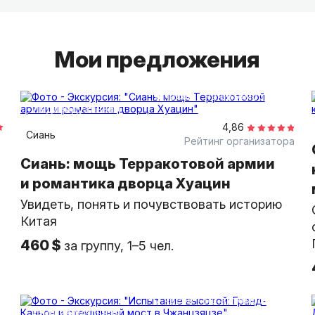
Создаём индивидуальные программы: от клас
кулисами туристических троп.
Мои предложения
Помогаем с логистикой: трансфер, отели, ре
где попробовать настоящую китайскую кухню,
многое другое.
8 часов
на автомобиле
индивидуальная
4,86
Сиань
Рейтинг организатора
Сиань: мощь Терракотовой армии
и романтика дворца Хуацин
Увидеть, понять и почувствовать историю
Китая
460 $
за группу, 1–5 чел.
7 часов
на автомобиле
индивидуальная