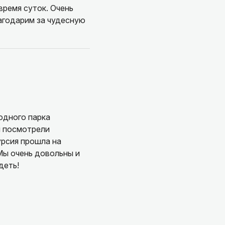
время суток. Очень
лагодарим за чудесную
одного парка
и посмотрели
урсия прошла на
 Мы очень довольны и
деть!