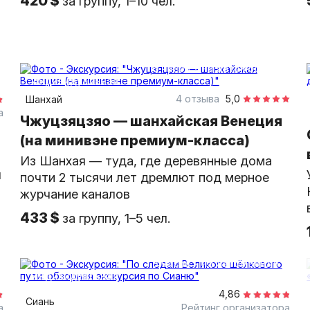
420 $
за группу, 1–10 чел.
6 часов
на автомобиле
индивидуальная
4 отзыва
5,0
Шанхай
а
Чжуцзяцзяо — шанхайская Венеция
(на минивэне премиум-класса)
Из Шанхая — туда, где деревянные дома
я
почти 2 тысячи лет дремлют под мерное
журчание каналов
433 $
за группу, 1–5 чел.
8 часов
на автомобиле
индивидуальная
4,86
Сиань
а
Рейтинг организатора