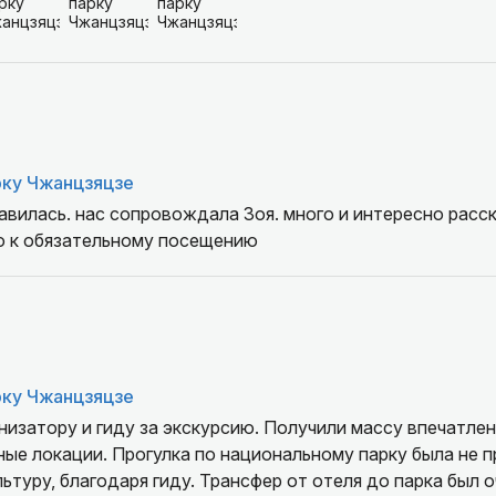
рку Чжанцзяцзе
авилась. нас сопровождала Зоя. много и интересно расск
ю к обязательному посещению
рку Чжанцзяцзе
низатору и гиду за экскурсию. Получили массу впечатле
ые локации. Прогулка по национальному парку была не 
льтуру, благодаря гиду. Трансфер от отеля до парка был