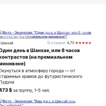
сических туров до необычных маршрутов за
стораны, билеты. А ещё делимся лайфхаками,
 где купить китайский чай и сувениры и
8 часов
на автомобиле
индивидуальная
12 отзывов
4,75
Шанхай
Один день в Шанхае, или 8 часов
контрастов (на премиальном
минивэне)
Окунуться в атмосферу города — от
старинных храмов до футуристического
Пудуна
473 $
за группу, 1–5 чел.
8 часов
на автомобиле
индивидуальная