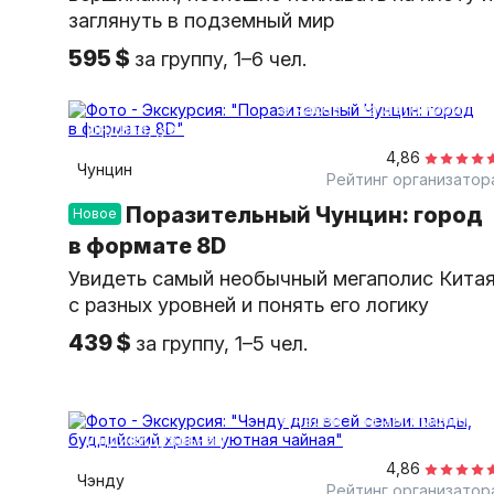
заглянуть в подземный мир
595 $
за группу, 1–6 чел.
8 часов
на автомобиле
индивидуальная
4,86
Чунцин
Рейтинг организатор
Поразительный Чунцин: город
Новое
в формате 8D
Увидеть самый необычный мегаполис Кита
с разных уровней и понять его логику
439 $
за группу, 1–5 чел.
8 часов
на автомобиле
индивидуальная
4,86
Чэнду
Рейтинг организатор