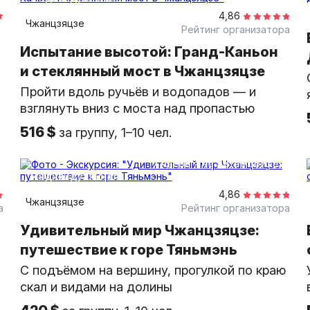
4,86
Чжанцзяцзе
Рейтинг организатора
Испытание высотой: Гранд-Каньон
и стеклянный мост в Чжанцзяцзе
Пройти вдоль ручьёв и водопадов — и
взглянуть вниз с моста над пропастью
516 $
за группу, 1–10 чел.
7 часов
на автомобиле
индивидуальная
4,86
Чжанцзяцзе
а
Рейтинг организатора
Удивительный мир Чжанцзяцзе:
путешествие к горе Тяньмэнь
С подъёмом на вершину, прогулкой по краю
скал и видами на долины