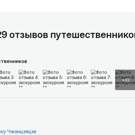
29 отзывов путешественнико
ственников
+32
рку Чжанцзяцзе