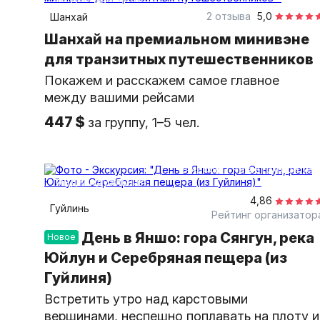
2 отзыва
5,0
Шанхай
Шанхай на премиальном минивэне
для транзитных путешественников
Покажем и расскажем самое главное
между вашими рейсами
447 $
за группу, 1–5 чел.
8 часов
на автомобиле
индивидуальная
4,86
Гуйлинь
Рейтинг организатор
День в Яншо: гора Сянгун, река
Новое
Юйлун и Серебряная пещера (из
Гуйлиня)
Встретить утро над карстовыми
вершинами, неспешно поплавать на плоту и