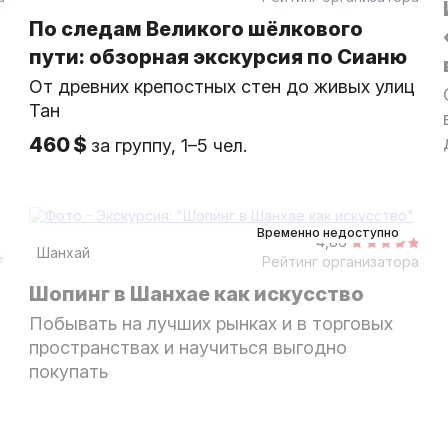
По следам Великого шёлкового
пути: обзорная экскурсия по Сианю
От древних крепостных стен до живых улиц
Тан
460 $
за группу, 1–5 чел.
6 часов
на автомобиле
индивидуальная
Временно недоступно
4,86
Шанхай
Рейтинг организатора
Шопинг в Шанхае как искусство
Побывать на лучших рынках и в торговых
пространствах и научиться выгодно
покупать