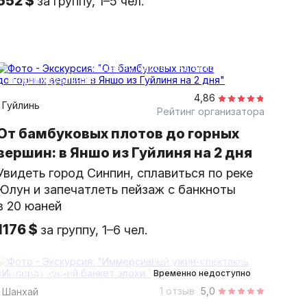
552 $
за группу, 1–5 чел.
более 12 часов
на автомобиле
индивидуальная
4,86
Гуйлинь
Рейтинг организатора
От бамбуковых плотов до горных
вершин: в Яншо из Гуйлиня на 2 дня
Увидеть город Синпин, сплавиться по реке
Юлун и запечатлеть пейзаж с банкноты
в 20 юаней
1176 $
за группу, 1–6 чел.
3 часа
в помещении
Мини-группа
Временно недоступно
1 отзыв
5,0
Шанхай