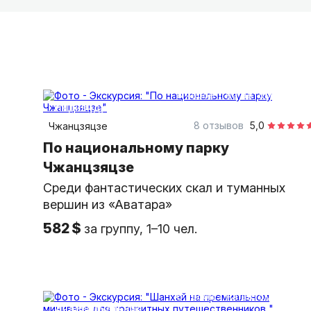
8 часов
на автомобиле
индивидуальная
8 отзывов
5,0
Чжанцзяцзе
По национальному парку
Чжанцзяцзе
Среди фантастических скал и туманных
вершин из «Аватара»
582 $
за группу, 1–10 чел.
6 часов
на автомобиле
индивидуальная