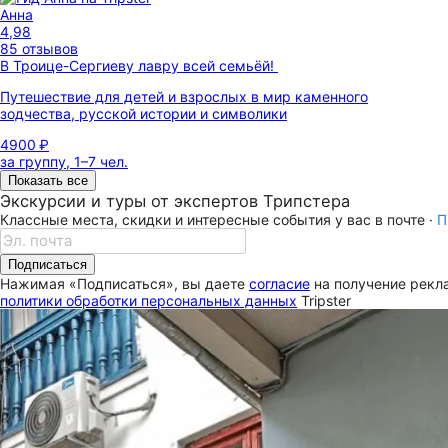
Анна
4,98
85 отзывов
В Троице-Сергиеву лавру всей семьёй!
Путешествие для детей и взрослых в мир каменного
зодчества, русской истории и символики
4900 ₽
за группу, 1–7 чел.
Показать все
Экскурсии и туры от экспертов Трипстера
Классные места, скидки и интересные события у вас в почте ·
П
Подписаться
Нажимая «Подписаться», вы даете
согласие
на получение рекла
политики обработки персональных данных
Tripster