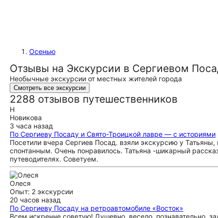
Осенью
Отзывы на Экскурсии в Сергиевом Поса
Необычные экскурсии от местных жителей города
Смотреть все экскурсии
2288 отзывов путешественников
Н
Новикова
3 часа назад
По Сергиеву Посаду и Свято-Троицкой лавре — с историями
Посетили вчера Сергиев Посад. взяли экскурсию у Татьяны, 
спонтанным. Очень понравилось. Татьяна -шикарный рассказ
путеводителях. Советуем.
Олеся
Опыт: 2 экскурсии
20 часов назад
По Сергиеву Посаду на ретроавтомобиле «Восток»
Всем искренне советую! Душевно, весело, познавательно, за