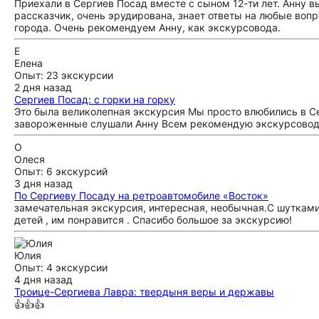
Приехали в Сергиев Посад вместе с сыном 12-ти лет. Анну в
рассказчик, очень эрудирована, знает ответы на любые воп
города. Очень рекомендуем Анну, как экскурсовода.
Е
Елена
Опыт: 23 экскурсии
2 дня назад
Сергиев Посад: с горки на горку
Это была великолепная экскурсия Мы просто влюбились в С
завороженные слушали Анну Всем рекомендую экскурсовода
О
Олеся
Опыт: 6 экскурсий
3 дня назад
По Сергиеву Посаду на ретроавтомобиле «Восток»
замечательная экскурсия, интересная, необычная.С шутками
детей , им понравится . Спасибо большое за экскурсию!
Юлия
Опыт: 4 экскурсии
4 дня назад
Троице-Сергиева Лавра: твердыня веры и державы
👍👍👍