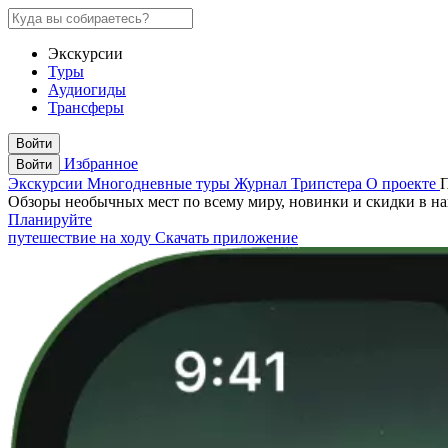
Экскурсии
Туры
Аудиогиды
Трансферы
Войти
Избранное
Войти
Экскурсии
Многодневные туры
Журнал Трипстера
О проекте
Обзоры необычных мест по всему миру, новинки и скидки в н
Планируйте
путешествие на ходу
Скачать приложение