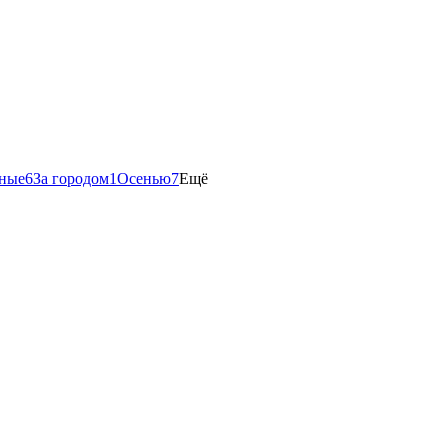
ные
6
За городом
1
Осенью
7
Ещё