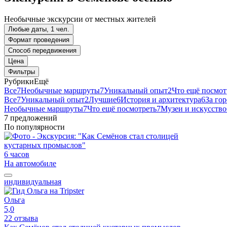
Необычные экскурсии от местных жителей
Любые даты, 1 чел.
Формат проведения
Способ передвижения
Цена
Фильтры
Рубрики
Ещё
Все
7
Необычные маршруты
7
Уникальный опыт
2
Что ещё посмот
Все
7
Уникальный опыт
2
Лучшие
6
История и архитектура
6
За го
Необычные маршруты
7
Что ещё посмотреть
7
Музеи и искусство
7 предложений
По популярности
6 часов
На автомобиле
индивидуальная
Ольга
5,0
22 отзыва