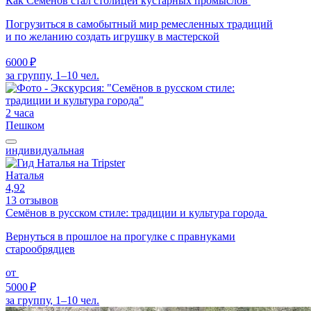
Как Семёнов стал столицей кустарных промыслов
Погрузиться в самобытный мир ремесленных традиций
и по желанию создать игрушку в мастерской
6000 ₽
за группу, 1–10 чел.
2 часа
Пешком
индивидуальная
Наталья
4,92
13 отзывов
Семёнов в русском стиле: традиции и культура города
Вернуться в прошлое на прогулке с правнуками
старообрядцев
от
5000 ₽
за группу, 1–10 чел.