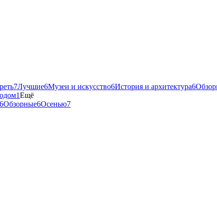
реть
7
Лучшие
6
Музеи и искусство
6
История и архитектура
6
Обзор
родом
1
Ещё
6
Обзорные
6
Осенью
7