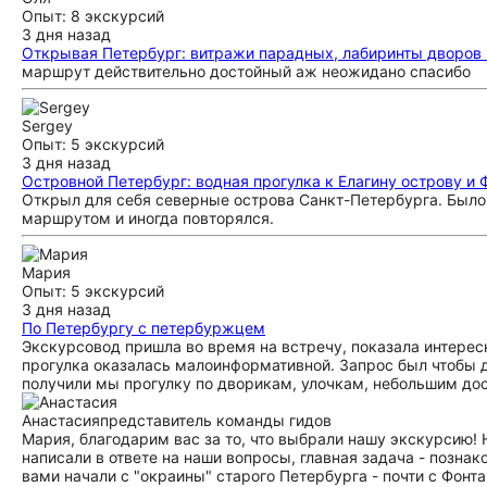
Опыт: 8 экскурсий
3 дня назад
Открывая Петербург: витражи парадных, лабиринты дворов
маршрут действительно достойный аж неожидано спасибо
Sergey
Опыт: 5 экскурсий
3 дня назад
Островной Петербург: водная прогулка к Елагину острову и
Открыл для себя северные острова Санкт-Петербурга. Было 
маршрутом и иногда повторялся.
Мария
Опыт: 5 экскурсий
3 дня назад
По Петербургу с петербуржцем
Экскурсовод пришла во время на встречу, показала интересн
прогулка оказалась малоинформативной. Запрос был чтобы д
получили мы прогулку по дворикам, улочкам, небольшим до
Анастасия
представитель команды гидов
Мария, благодарим вас за то, что выбрали нашу экскурсию! 
написали в ответе на наши вопросы, главная задача - позна
вами начали с "окраины" старого Петербурга - почти с Фонта