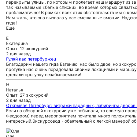
перекрыты улицы, по которым пролегает наш маршрут из за
так называемые «белые списки», во время которых связатьс
проблематично! В рамках всех этих обстоятельств мы с ком
Нам жаль, что она вызвала у вас смешанные эмоции. Надеюс
гида!
Ещё
Е
Екатерина
Опыт: 12 экскурсий
2 дня назад
Гуляй как петербуржец
Благодарим нашего гида Евгению! нас было двое, но экскурс
прогулка нас очень порадовала своими локациями и маршруто
сделали прогулку незабываемыми!
Н
Наталья
Опыт: 27 экскурсий
2 дня назад
Открывая Петербург: витражи парадных, лабиринты дворов
Если на обзорной экскурсии уже побывали, то советую продо
Феодором) перед мероприятием почитала много положительн
интересный.Экскурсовод - обаятельный с легкой манерой об
Оля