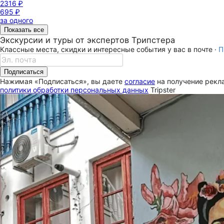
2316 ₽
695 ₽
за одного
Показать все
Экскурсии и туры от экспертов Трипстера
Классные места, скидки и интересные события у вас в почте ·
П
Подписаться
Нажимая «Подписаться», вы даете
согласие
на получение рекла
политики обработки персональных данных
Tripster