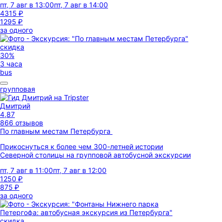
пт, 7 авг в 13:00
пт, 7 авг в 14:00
4315 ₽
1295 ₽
за одного
скидка
30%
3 часа
bus
групповая
Дмитрий
4,87
866 отзывов
По главным местам Петербурга
Прикоснуться к более чем 300-летней истории
Северной столицы на групповой автобусной экскурсии
пт, 7 авг в 11:00
пт, 7 авг в 12:00
1250 ₽
875 ₽
за одного
скидка