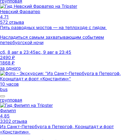
групповая
Невский Фарватер
4,71
572 отзыва
Пять разводных мостов — на теплоходе с гидом
Насладиться самым захватывающим событием
петербургской ночи
сб, 8 авг в 23:45
вс, 9 авг в 23:45
2490 ₽
1868 ₽
за одного
10 часов
bus
групповая
Филипп
4,85
3302 отзыва
Из Санкт-Петербурга в Петергоф, Кронштадт и форт
«Константин»