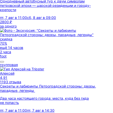
Однодневный автобусный тур к двум символам
петровской эпохи — царской резиденции и городу-
крепости
пт, 7 авг в 11:00
сб, 8 авг в 09:00
2800 ₽
за одного
скидка
70%
ещё 14 часов
2 часа
foot
групповая
Алексей
4,91
1193 отзыва
Секреты и лабиринты Петроградской стороны: дворы,
парадные, легенды
Два часа настоящего города: места, куда без гида
не попасть
пт, 7 авг в 11:00
пт, 7 авг в 14:30