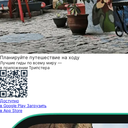
Планируйте путешествие на ходу
Лучшие гиды по всему миру —
в приложении Трипстера
Доступно
в Google Play
Загрузить
в App Store