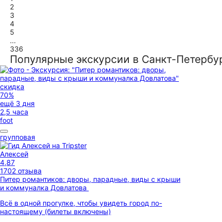
2
3
4
5
...
336
Популярные экскурсии в Санкт-Петербу
скидка
70%
ещё 3 дня
2,5 часа
foot
групповая
Алексей
4,87
1702 отзыва
Питер романтиков: дворы, парадные, виды с крыши
и коммуналка Довлатова
Всё в одной прогулке, чтобы увидеть город по-
настоящему (билеты включены)