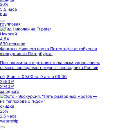
20%
5,5 часа
bus
групповая
Николай
4,84
839 отзывов
Фонтаны Нижнего парка Петергофа: автобусная
экскурсия из Петербурга
Познакомиться в деталях с главным украшением
самого посещаемого музея-заповедника России
сб, 8 авг в 09:00
вс, 9 авг в 09:00
2550 ₽
2040 ₽
за одного
скидка
25%
2,5 часа
watership