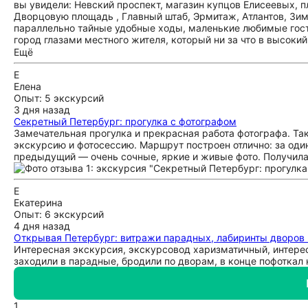
вы увидели: Невский проспект, магазин купцов Елисеевых, п
Дворцовую площадь , Главный штаб, Эрмитаж, Атлантов, Зим
параллельно тайные удобные ходы, маленькие любимые гостя
город глазами местного жителя, который ни за что в высоки
краж и ничего не было бы слышно:) Плюс мы добавили нефо
Ещё
историей Петербурга. Мы приносим извинения, если не до к
Е
Елена
Опыт: 5 экскурсий
3 дня назад
Секретный Петербург: прогулка с фотографом
Замечательная прогулка и прекрасная работа фотографа. Так
экскурсию и фотосессию. Маршрут построен отлично: за оди
предыдущий — очень сочные, яркие и живые фото. Получила
Е
Екатерина
Опыт: 6 экскурсий
4 дня назад
Открывая Петербург: витражи парадных, лабиринты дворов
Интересная экскурсия, экскурсовод харизматичный, интере
заходили в парадные, бродили по дворам, в конце пофоткал 
1