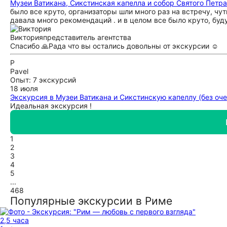
Музеи Ватикана, Сикстинская капелла и собор Святого Петр
было все круто, организаторы шли много раз на встречу, чу
давала много рекомендаций . и в целом все было круто, буд
Виктория
представитель агентства
Спасибо 🙏Рада что вы остались довольны от экскурсии ☺️
P
Pavel
Опыт: 7 экскурсий
18 июля
Экскурсия в Музеи Ватикана и Сикстинскую капеллу (без оч
Идеальная экскурсия !
1
2
3
4
5
...
468
Популярные экскурсии в Риме
2,5 часа