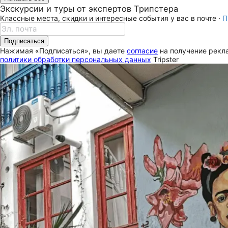
Экскурсии и туры от экспертов Трипстера
Классные места, скидки и интересные события у вас в почте ·
П
Подписаться
Нажимая «Подписаться», вы даете
согласие
на получение рекла
политики обработки персональных данных
Tripster