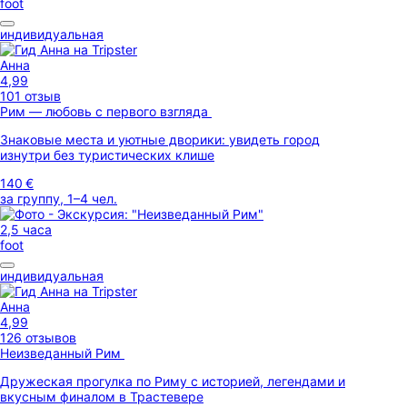
foot
индивидуальная
Анна
4,99
101 отзыв
Рим — любовь с первого взгляда
Знаковые места и уютные дворики: увидеть город
изнутри без туристических клише
140 €
за группу, 1–4 чел.
2,5 часа
foot
индивидуальная
Анна
4,99
126 отзывов
Неизведанный Рим
Дружеская прогулка по Риму с историей, легендами и
вкусным финалом в Трастевере