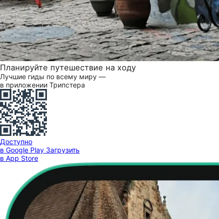
Планируйте путешествие на ходу
Лучшие гиды по всему миру —
в приложении Трипстера
Доступно
в Google Play
Загрузить
в App Store