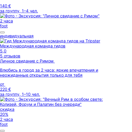
140 €
за группу, 1–4 чел.
2 часа
foot
индивидуальная
Международная команда гидов
5,0
5 отзывов
Личное свидание с Римом
Влюбись в город за 2 часа: яркие впечатления и
неожиданные открытия только для тебя
от
220 €
за группу, 1–10 чел.
скидка
20%
2 часа
foot