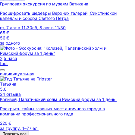
Групповая экскурсия по музеям Ватикана
Расшифровать шедевры Верхних галерей, Сикстинской
капеллы и собора Святого Петра
пт, 7 авг в 11:30
сб, 8 авг в 11:30
65 €
56 €
за одного
2,5 часа
foot
индивидуальная
Татьяна
5,0
24 отзыва
Колизей, Палатинский холм и Римский форум за 1 день
Раскрыть тайны главных мест античного города в
компании профессионального гида
220 €
за группу, 1–7 чел.
Показать все