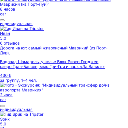
8 часов
car
индивидуальная
Иван
5,0
6 отзывов
Дорога на юг: самый живописный Маврикий (из Порт-
Луи)
Водопад Шамарель, ущелье Блэк Ривер Горджес,
озеро Гран-Бассен, мыс Гри-Гри и парк «Ла Ваниль»
430 €
за группу, 1–4 чел.
2 часа
car
индивидуальная
Эрик
5,0