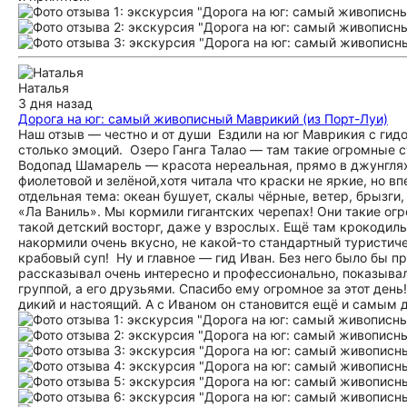
Наталья
3 дня назад
Дорога на юг: самый живописный Маврикий (из Порт-Луи)
‎Наш отзыв — честно и от души ‎ ‎Ездили на юг Маврикия с г
столько эмоций. ‎ ‎Озеро Ганга Талао — там такие огромные 
‎Водопад Шамарель — красота нереальная, прямо в джунглях
фиолетовой и зелёной,хотя читала что краски не яркие, но вп
отдельная тема: океан бушует, скалы чёрные, ветер, брызги,
«Ла Ваниль». Мы кормили гигантских черепах! Они такие огр
такой детский восторг, даже у взрослых. Ещё там крокодилы, 
накормили очень вкусно, не какой-то стандартный туристиче
крабовый суп! ‎ ‎Ну и главное — гид Иван. Без него было бы 
рассказывал очень интересно и профессионально, показывал
группой, а его друзьями. Спасибо ему огромное за этот день
дикий и настоящий. А с Иваном он становится ещё и самым