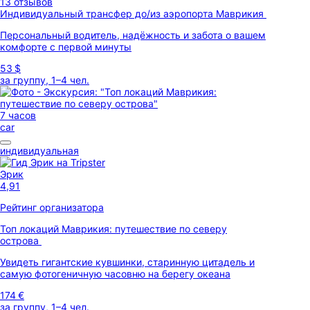
13 отзывов
Индивидуальный трансфер до/из аэропорта Маврикия
Персональный водитель, надёжность и забота о вашем
комфорте с первой минуты
53 $
за группу, 1–4 чел.
7 часов
car
индивидуальная
Эрик
4,91
Рейтинг организатора
Топ локаций Маврикия: путешествие по северу
острова
Увидеть гигантские кувшинки, старинную цитадель и
самую фотогеничную часовню на берегу океана
174 €
за группу, 1–4 чел.