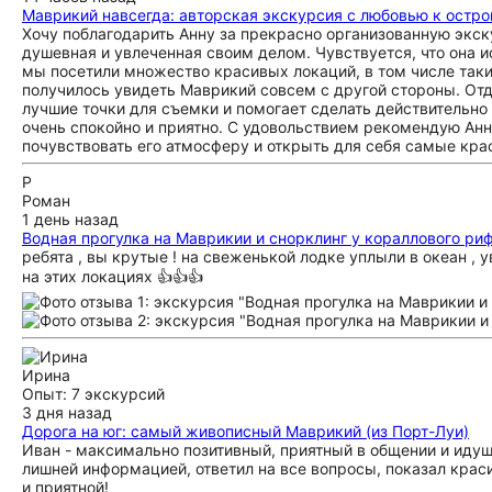
Маврикий навсегда: авторская экскурсия с любовью к остро
Хочу поблагодарить Анну за прекрасно организованную экск
душевная и увлеченная своим делом. Чувствуется, что она и
мы посетили множество красивых локаций, в том числе таки
получилось увидеть Маврикий совсем с другой стороны. Отд
лучшие точки для съемки и помогает сделать действительн
очень спокойно и приятно. С удовольствием рекомендую Анну
почувствовать его атмосферу и открыть для себя самые кра
Р
Роман
1 день назад
Водная прогулка на Маврикии и снорклинг у кораллового риф
ребята , вы крутые ! на свеженькой лодке уплыли в океан , 
на этих локациях 👍👍👍
Ирина
Опыт: 7 экскурсий
3 дня назад
Дорога на юг: самый живописный Маврикий (из Порт-Луи)
Иван - максимально позитивный, приятный в общении и идущ
лишней информацией, ответил на все вопросы, показал кра
и приятной!