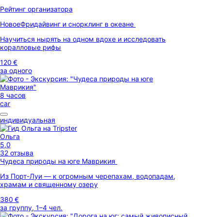
Рейтинг организатора
Новое
Фридайвинг и снорклинг в океане
Научиться нырять на одном вдохе и исследовать
коралловые рифы
120 €
за одного
8 часов
car
индивидуальная
Ольга
5,0
32 отзыва
Чудеса природы на юге Маврикия
Из Порт-Луи — к огромным черепахам, водопадам,
храмам и священному озеру
380 €
за группу, 1–4 чел.