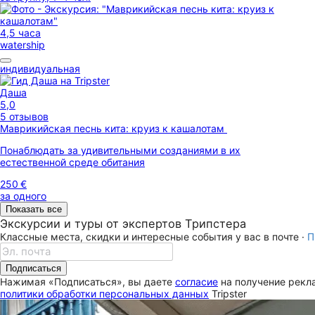
4,5 часа
watership
индивидуальная
Даша
5,0
5 отзывов
Маврикийская песнь кита: круиз к кашалотам
Понаблюдать за удивительными созданиями в их
естественной среде обитания
250 €
за одного
Показать все
Экскурсии и туры от экспертов Трипстера
Классные места, скидки и интересные события у вас в почте ·
П
Подписаться
Нажимая «Подписаться», вы даете
согласие
на получение рекла
политики обработки персональных данных
Tripster