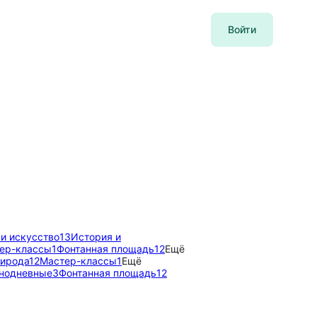
Войти
и искусство
13
История и
ер-классы
1
Фонтанная площадь
12
Ещё
рирода
12
Мастер-классы
1
Ещё
нодневные
3
Фонтанная площадь
12