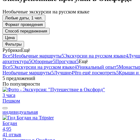
Необычные экскурсии на русском языке
Любые даты, 1 чел.
Формат проведения
Способ передвижения
Цена
Фильтры
Рубрики
Ещё
Все
5
Необычные маршруты
5
Экскурсии на русском языке
4
Лучш
архитектура
5
Обзорные
5
Прогулки
5
Ещё
Все
5
Экскурсии на русском языке
4
Уникальный опыт
5
Монастыр
Необычные маршруты
5
Лучшие
4
Что ещё посмотреть
5
Крыши и 
5 предложений
По популярности
3 часа
Пешком
индивидуальная
Богдан
4,95
41 отзыв