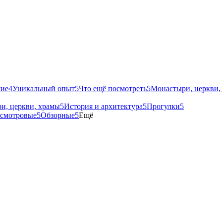
ие
4
Уникальный опыт
5
Что ещё посмотреть
5
Монастыри, церкви,
и, церкви, храмы
5
История и архитектура
5
Прогулки
5
смотровые
5
Обзорные
5
Ещё