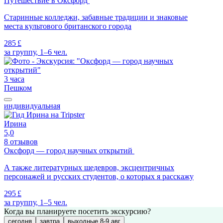
Путешествие в Оксфорд
Старинные колледжи, забавные традиции и знаковые
места культового британского города
285 £
за группу, 1–6 чел.
3 часа
Пешком
индивидуальная
Ирина
5,0
8 отзывов
Оксфорд — город научных открытий
А также литературных шедевров, эксцентричных
персонажей и русских студентов, о которых я расскажу
295 £
за группу, 1–5 чел.
Когда вы планируете посетить экскурсию?
сегодня
завтра
выходные 8-9 авг