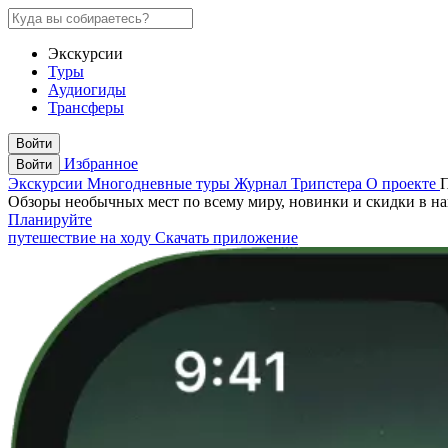
Экскурсии
Туры
Аудиогиды
Трансферы
Войти
Избранное
Войти
Экскурсии
Многодневные туры
Журнал Трипстера
О проекте
Обзоры необычных мест по всему миру, новинки и скидки в н
Планируйте
путешествие на ходу
Скачать приложение