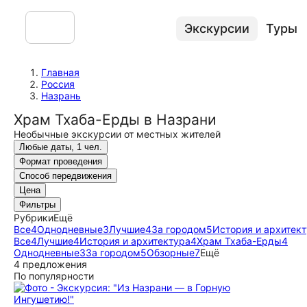
Экскурсии
Туры
Главная
Россия
Назрань
Храм Тхаба-Ерды в Назрани
Необычные экскурсии от местных жителей
Любые даты, 1 чел.
Формат проведения
Способ передвижения
Цена
Фильтры
Рубрики
Ещё
Все
4
Однодневные
3
Лучшие
4
За городом
5
История и архитек
Все
4
Лучшие
4
История и архитектура
4
Храм Тхаба-Ерды
4
Однодневные
3
За городом
5
Обзорные
7
Ещё
4 предложения
По популярности