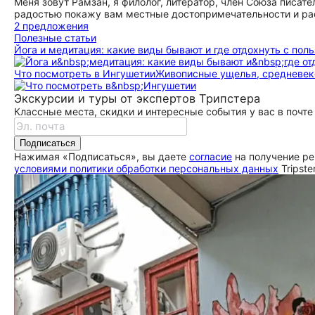
Меня зовут Рамзан, я филолог, литератор, член Союза писат
радостью покажу вам местные достопримечательности и ра
2 предложения
Полезные статьи
Йога и медитация: какие виды бывают и где отдохнуть с поль
Что посмотреть в Ингушетии
Живописные ущелья, средневек
Экскурсии и туры от экспертов Трипстера
Классные места, скидки и интересные события у вас в почте
Подписаться
Нажимая «Подписаться», вы даете
согласие
на получение ре
условиями политики обработки персональных данных
Tripste