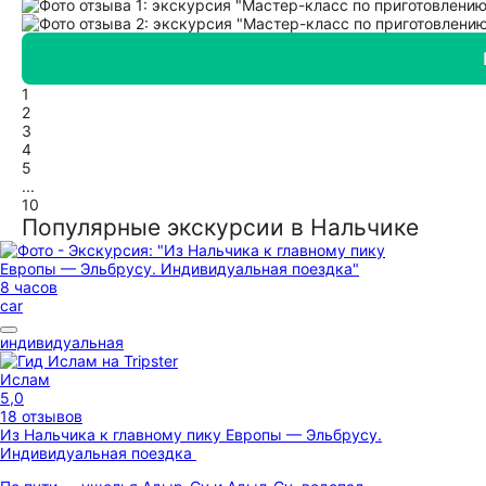
1
2
3
4
5
...
10
Популярные экскурсии в Нальчике
8 часов
car
индивидуальная
Ислам
5,0
18 отзывов
Из Нальчика к главному пику Европы — Эльбрусу.
Индивидуальная поездка