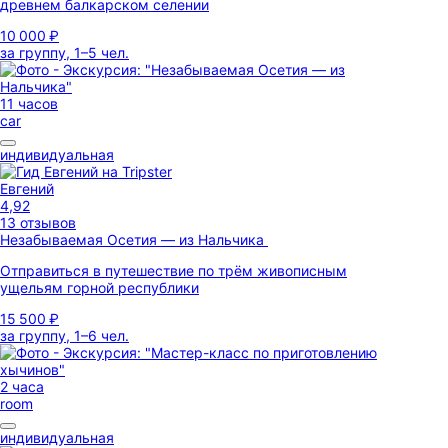
древнем балкарском селении
10 000 ₽
за группу, 1–5 чел.
11 часов
car
индивидуальная
Евгений
4,92
13 отзывов
Незабываемая Осетия — из Нальчика
Отправиться в путешествие по трём живописным
ущельям горной республики
15 500 ₽
за группу, 1–6 чел.
2 часа
room
индивидуальная