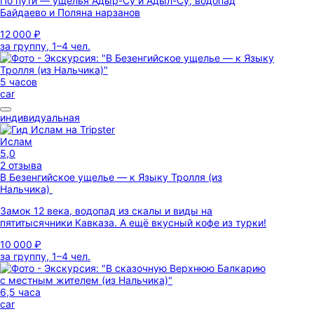
По пути — ущелья Адыр-Су и Адыл-Су, водопад
Байдаево и Поляна нарзанов
12 000 ₽
за группу, 1–4 чел.
5 часов
car
индивидуальная
Ислам
5,0
2 отзыва
В Безенгийское ущелье — к Языку Тролля (из
Нальчика)
Замок 12 века, водопад из скалы и виды на
пятитысячники Кавказа. А ещё вкусный кофе из турки!
10 000 ₽
за группу, 1–4 чел.
6,5 часа
car