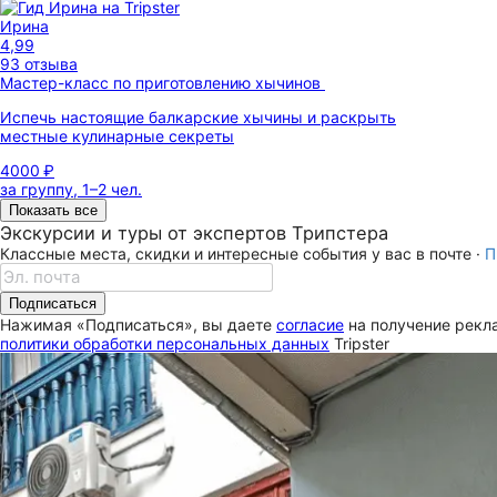
Ирина
4,99
93 отзыва
Мастер-класс по приготовлению хычинов
Испечь настоящие балкарские хычины и раскрыть
местные кулинарные секреты
4000 ₽
за группу, 1–2 чел.
Показать все
Экскурсии и туры от экспертов Трипстера
Классные места, скидки и интересные события у вас в почте ·
П
Подписаться
Нажимая «Подписаться», вы даете
согласие
на получение рекла
политики обработки персональных данных
Tripster