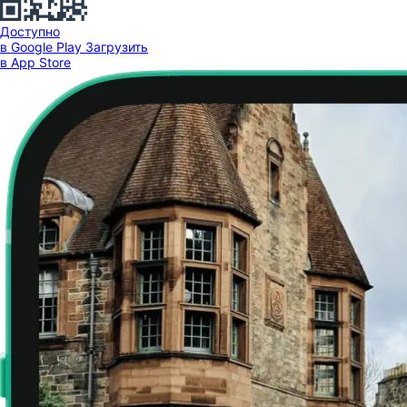
Доступно
в Google Play
Загрузить
в App Store