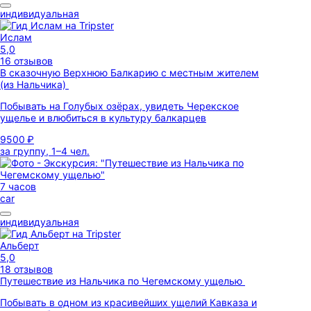
индивидуальная
Ислам
5,0
16 отзывов
В сказочную Верхнюю Балкарию с местным жителем
(из Нальчика)
Побывать на Голубых озёрах, увидеть Черекское
ущелье и влюбиться в культуру балкарцев
9500 ₽
за группу, 1–4 чел.
7 часов
car
индивидуальная
Альберт
5,0
18 отзывов
Путешествие из Нальчика по Чегемскому ущелью
Побывать в одном из красивейших ущелий Кавказа и