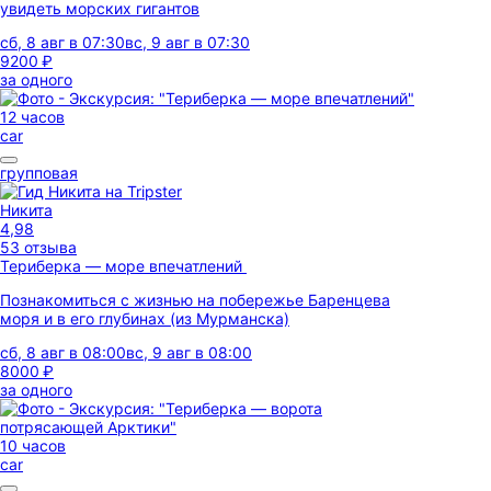
увидеть морских гигантов
сб, 8 авг в 07:30
вс, 9 авг в 07:30
9200 ₽
за одного
12 часов
car
групповая
Никита
4,98
53 отзыва
Териберка — море впечатлений
Познакомиться с жизнью на побережье Баренцева
моря и в его глубинах (из Мурманска)
сб, 8 авг в 08:00
вс, 9 авг в 08:00
8000 ₽
за одного
10 часов
car