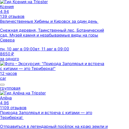
Ксения
4,94
139 отзывов
Величественные Хибины и Кировск за один день
Снежная деревня, Таинственный лес, Ботанический
сад, Музей камня и незабываемые виды на горы
Севера
пн, 10 авг в 09:00
вт, 11 авг в 09:00
8650 ₽
за одного
12 часов
car
групповая
Алёна
4,96
1109 отзывов
Природа Заполярья и встреча с китами — это
Териберка!
Отправиться в легендарный посёлок на краю земли и