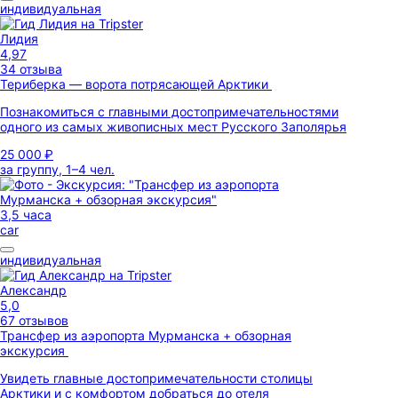
индивидуальная
Лидия
4,97
34 отзыва
Териберка — ворота потрясающей Арктики
Познакомиться с главными достопримечательностями
одного из самых живописных мест Русского Заполярья
25 000 ₽
за группу, 1–4 чел.
3,5 часа
car
индивидуальная
Александр
5,0
67 отзывов
Трансфер из аэропорта Мурманска + обзорная
экскурсия
Увидеть главные достопримечательности столицы
Арктики и с комфортом добраться до отеля