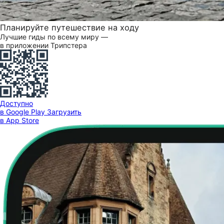
Планируйте путешествие на ходу
Лучшие гиды по всему миру —
в приложении Трипстера
Доступно
в Google Play
Загрузить
в App Store