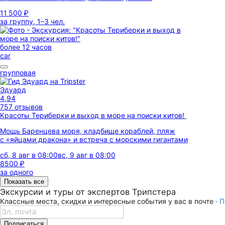
11 500 ₽
за группу, 1–3 чел.
более 12 часов
car
групповая
Эдуард
4,94
757 отзывов
Красоты Териберки и выход в море на поиски китов!
Мощь Баренцева моря, кладбище кораблей, пляж
с «яйцами дракона» и встреча с морскими гигантами
сб, 8 авг в 08:00
вс, 9 авг в 08:00
8500 ₽
за одного
Показать все
Экскурсии и туры от экспертов Трипстера
Классные места, скидки и интересные события у вас в почте ·
П
Подписаться