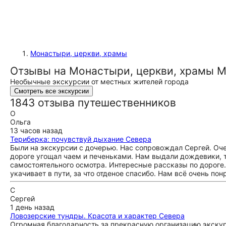
Монастыри, церкви, храмы
Отзывы на Монастыри, церкви, храмы 
Необычные экскурсии от местных жителей города
Смотреть все экскурсии
1843 отзыва путешественников
О
Ольга
13 часов назад
Териберка: почувствуй дыхание Севера
Были на экскурсии с дочерью. Нас сопровождал Сергей. Оче
дороге угощал чаем и печеньками. Нам выдали дождевики, т
самостоятельного осмотра. Интересные рассказы по дороге. 
укачивает в пути, за что отденое спасибо. Нам всё очень по
С
Сергей
1 день назад
Ловозерские тундры. Красота и характер Севера
Огромная благодарность за прекрасную организацию экскурс