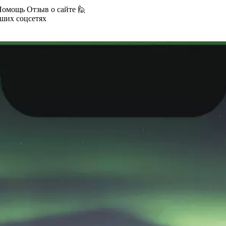
Помощь
Отзыв о сайте 🙋
аших соцсетях