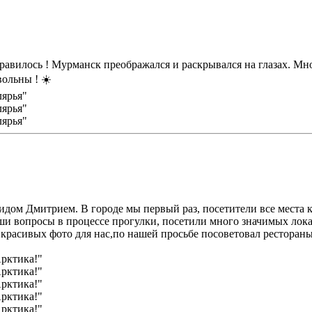
авилось ! Мурманск преображался и раскрывался на глазах. Мног
ольны ! ☀️
идом Дмитрием. В городе мы первый раз, посетители все места к
аши вопросы в процессе прогулки, посетили много значимых лок
красивых фото для нас,по нашей просьбе посоветовал ресторан