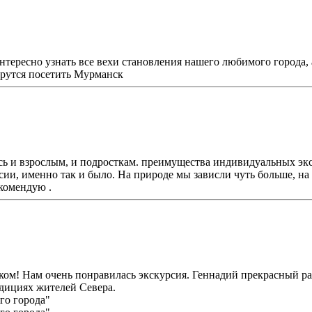
нтересно узнать все вехи становления нашего любимого города,
ерутся посетить Мурманск
 и взрослым, и подросткам. преимущества индивидуальных экску
урсии, именно так и было. На природе мы зависли чуть больше, н
комендую .
ом! Нам очень понравилась экскурсия. Геннадий прекрасный ра
адициях жителей Севера.