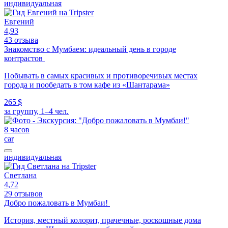
индивидуальная
Евгений
4,93
43 отзыва
Знакомство с Мумбаем: идеальный день в городе
контрастов
Побывать в самых красивых и противоречивых местах
города и пообедать в том кафе из «Шантарама»
265 $
за группу, 1–4 чел.
8 часов
car
индивидуальная
Светлана
4,72
29 отзывов
Добро пожаловать в Мумбаи!
История, местный колорит, прачечные, роскошные дома