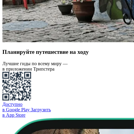
Планируйте путешествие на ходу
Лучшие гиды по всему миру —
в приложении Трипстера
Доступно
в Google Play
Загрузить
в App Store