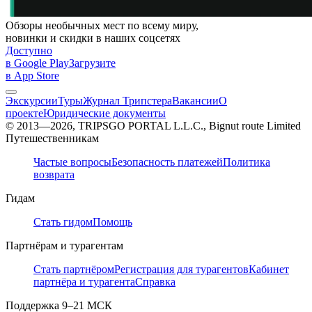
Обзоры необычных мест по всему миру,
новинки и скидки в наших соцсетях
Доступно
в Google Play
Загрузите
в App Store
Экскурсии
Туры
Журнал Трипстера
Вакансии
О
проекте
Юридические документы
© 2013—2026, TRIPSGO PORTAL L.L.C., Bignut route Limited
Путешественникам
Частые вопросы
Безопасность платежей
Политика
возврата
Гидам
Стать гидом
Помощь
Партнёрам и турагентам
Стать партнёром
Регистрация для турагентов
Кабинет
партнёра и турагента
Справка
Поддержка
9–21 МСК