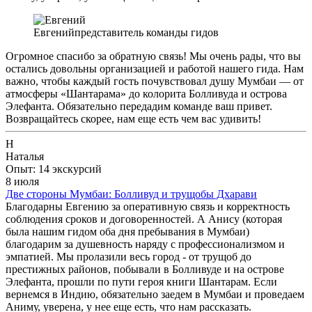
Евгений
представитель команды гидов
Огромное спасибо за обратную связь! Мы очень рады, что вы
остались довольны организацией и работой нашего гида. Нам
важно, чтобы каждый гость почувствовал душу Мумбаи — от
атмосферы «Шантарама» до колорита Болливуда и острова
Элефанта. Обязательно передадим команде ваш привет.
Возвращайтесь скорее, нам еще есть чем вас удивить!
Н
Наталья
Опыт: 14 экскурсий
8 июля
Две стороны Мумбаи: Болливуд и трущобы Дхарави
Благодарны Евгению за оперативную связь и корректность
соблюдения сроков и договоренностей. А Анису (которая
была нашим гидом оба дня пребывания в Мумбаи)
благодарим за душевность наряду с профессионализмом и
эмпатией. Мы пролазили весь город - от трущоб до
престижных районов, побывали в Болливуде и на острове
Элефанта, прошли по пути героя книги Шантарам. Если
вернемся в Индию, обязательно заедем в Мумбаи и проведаем
Аниму, уверена, у нее еще есть, что нам рассказать.