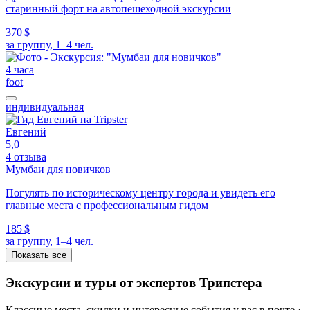
старинный форт на автопешеходной экскурсии
370 $
за группу, 1–4 чел.
4 часа
foot
индивидуальная
Евгений
5,0
4 отзыва
Мумбаи для новичков
Погулять по историческому центру города и увидеть его
главные места с профессиональным гидом
185 $
за группу, 1–4 чел.
Показать все
Экскурсии и туры от экспертов Трипстера
Классные места, скидки и интересные события у вас в почте ·