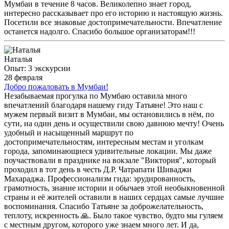
Мумбаи в течение 8 часов. Великолепно знает город,
интересно рассказывает про его историю и настоящую жизнь.
Посетили все знаковые достопримечательности. Впечатление
останется надолго. Спасибо большое организаторам!!!
Наталья
Опыт: 3 экскурсии
28 февраля
Добро пожаловать в Мумбаи!
Незабываемая прогулка по Мумбаю оставила много
впечатлений благодаря нашему гиду Татьяне! Это наш с
мужем первый визит в Мумбаи, мы остановились в нём, по
сути, на один день и осуществили свою давнюю мечту! Очень
удобный и насыщенный маршрут по
достопримечательностям, интересным местам и уголкам
города, запоминающиеся удивительные локации. Мы даже
поучаствовали в празднике на вокзале "Виктория", который
проходил в тот день в честь Д.Р. Чатрапати Шиваджи
Махараджа. Профессионализм гида: эрудированность,
грамотность, знание истории и обычаев этой необыкновенной
страны и её жителей оставили в наших сердцах самые лучшие
воспоминания. Спасибо Татьяне за доброжелательность,
теплоту, искренность 🙏. Было такое чувство, будто мы гуляем
с местным другом, которого уже знаем много лет. И да,