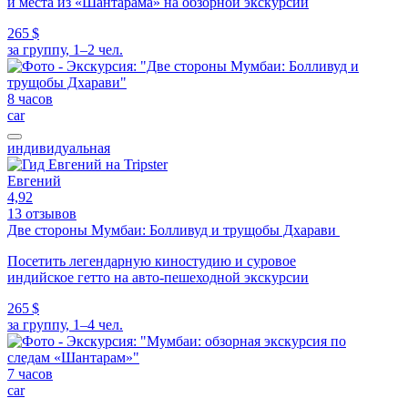
и места из «Шантарама» на обзорной экскурсии
265 $
за группу, 1–2 чел.
8 часов
car
индивидуальная
Евгений
4,92
13 отзывов
Две стороны Мумбаи: Болливуд и трущобы Дхарави
Посетить легендарную киностудию и суровое
индийское гетто на авто-пешеходной экскурсии
265 $
за группу, 1–4 чел.
7 часов
car