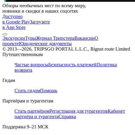
Обзоры необычных мест по всему миру,
новинки и скидки в наших соцсетях
Доступно
в Google Play
Загрузите
в App Store
Экскурсии
Туры
Журнал Трипстера
Вакансии
О
проекте
Юридические документы
© 2013—2026, TRIPSGO PORTAL L.L.C., Bignut route Limited
Путешественникам
Частые вопросы
Безопасность платежей
Политика
возврата
Гидам
Стать гидом
Помощь
Партнёрам и турагентам
Стать партнёром
Регистрация для турагентов
Кабинет
партнёра и турагента
Справка
Поддержка
9–21 МСК