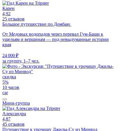
Карен
4,92
25 отзывов
Большое путешествие по Домбаю
От Медовых водопадов через перевал Гум-Баши к
ущельям и вершинам — под невыдуманные истории
края
24 000 ₽
за группу, 1–7 чел.
скидка
5%
10 часов
car
Мини-группа
Александра
4,87
45 отзывов
Путешествие к урочищу Джилы-Су из Минвод