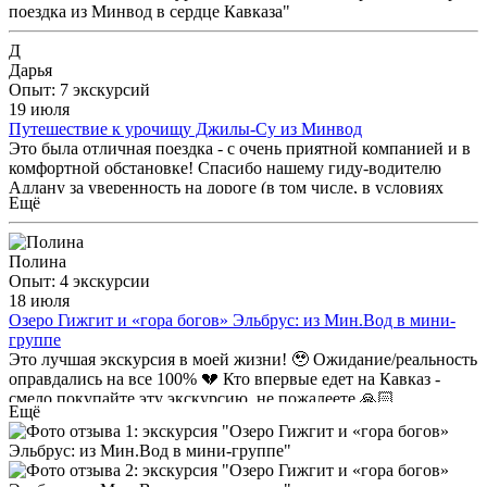
увлекательно рассказать основные моменты экскурсии делая
акцент на самых интересных фактах. Благодаря его
энтузиазму, экскурсия превратилась в настоящее путешествие
Д
во времени и пространстве. Так же хочу отметить
Дарья
отзывчивость гида, я забыла портативное устройство в
Опыт: 7 экскурсий
машине, на следующий день мне он привёз прям в отель, где я
19 июля
находилась. Спасибо огромное. Я в восторге и под
Путешествие к урочищу Джилы-Су из Минвод
впечатлением! Рекомендую!
Это была отличная поездка - с очень приятной компанией и в
комфортной обстановке! Спасибо нашему гиду-водителю
Адлану за уверенность на дороге (в том числе, в условиях
Ещё
града) и юмор! Джилы-Су и дорога туда - поитсине
прекрасны!
Полина
Опыт: 4 экскурсии
18 июля
Озеро Гижгит и «гора богов» Эльбрус: из Мин.Вод в мини-
группе
Это лучшая экскурсия в моей жизни! 🥹 Ожидание/реальность
оправдались на все 100% 💔 Кто впервые едет на Кавказ -
смело покупайте эту экскурсию, не пожалеете 🙏🏻
Ещё