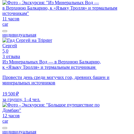
11 часов
car
индивидуальная
Сергей
5,0
3 отзыва
Из Минеральных Вод — в Верхнюю Балкарию,
к «Языку Тролля» и термальным источникам
Провести день среди могучих гор, древних башен и
минеральных источников
19 500 ₽
за группу, 1–4 чел.
12 часов
car
индивидуальная