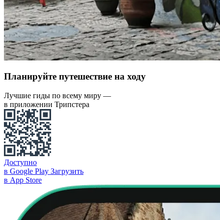
Планируйте путешествие на ходу
Лучшие гиды по всему миру —
в приложении Трипстера
Доступно
в Google Play
Загрузить
в App Store