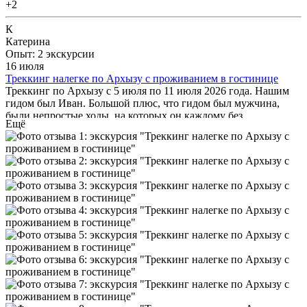
+2
К
Катерина
Опыт: 2 экскурсии
16 июля
Треккинг налегке по Архызу с проживанием в гостинице
Треккинг по Архызу с 5 июля по 11 июля 2026 года. Нашим
гидом был Иван. Большой плюс, что гидом был мужчина,
были непростые ходы, на которых он каждому без
Ещё
исключения помогал пройти. Без помощи многие не смогли
бы оказаться в столь прекрасных местах. Изначально искала
простой тур с подъёмами в гору; на деле первые два дня
оказались для меня сложными, тем не менее, самыми
увлекательными и запоминающимися. С небольшим опытом
предыдущего трекинга на гору на острове Чеджу,
восхождение по Кавказским хребтам я бы оценила как
средний уровень сложности: важно иметь хорошую
физическую подготовку, удобную треккинговую обувь.
Дополнительно я бы добавила специальные накладки по
хождению по снежным участкам (для личной уверенности и
безопасности). Для прохождения по бродам добавила бы
специальную обувь для рыбалки (это по отзывам других
участников, лично для меня такой атрибут не потребовался).
Отдельно хочу поблагодарить владелицу дома Незабудка, за