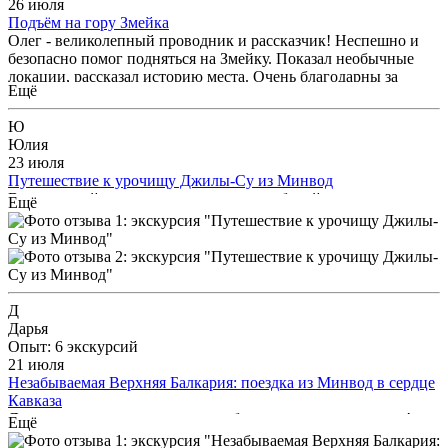
26 июля
Подъём на гору Змейка
Олег - великолепный проводник и рассказчик! Неспешно и
безопасно помог подняться на Змейку. Показал необычные
локации, рассказал историю места. Очень благодарны за
Ещё
радушие, позитив и безопасность!!! С Олегом готовы и на
другие маршруты!!!! Спасибо!!!
Ю
Юлия
23 июля
Путешествие к урочищу Джилы-Су из Минвод
Впечатлений хватит на весь отпуск, выбирайте экскурсию на
Ещё
Джилы-Су, не пожалеете!!!
Д
Дарья
Опыт: 6 экскурсий
21 июля
Незабываемая Верхняя Балкария: поездка из Минвод в сердце
Кавказа
Я посетила эту экскурсию и это было просто потрясающе!
Ещё
Меня поразил профессионализм гида Владислава он смог