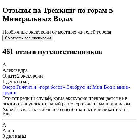
Отзывы на Треккинг по горам в
Минеральных Водах
Необычные экскурсии от местных жителей города
Смотреть все экскурсии
461 отзыв путешественников
А
Александра
Опыт: 2 экскурсии
1 день назад
Озеро Гижгит и «гора богов» Эльбрус: из Мин.Вод в мини-
группе
Это тот редкий случай, когда экскурсия превращается не в
лекцию, а в увлекательный разговор с очень умным другом.
Хочется сказать отдельное спасибо за такт и деликатность.
Ещё
Артемий чувствует группу потрясающе: никогда не
перебивает, отвечает на любые, даже самые наивные вопросы
А
без тени снисхождения, а если видит, что тема «зашла» не
Анна
всем — плавно и ненавязчиво переключает внимание. При
3 дня назад
этом его эрудиция вызывает искреннее восхищение. Он как