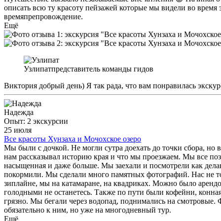
описать всю ту красоту пейзажей которые мы видели во время
времяпрепровождение.
Ещё
Узлипат
представитель команды гидов
Виктория добрый день) Я так рада, что вам понравилась экскур
Надежда
Опыт: 2 экскурсии
25 июля
Все красоты Хунзаха и Мочохское озеро
Мы были с дочкой. Не могли сутра доехать до точки сбора, но 
нам рассказывал историю края и что мы проезжаем. Мы все поз
насыщенная и даже больше. Мы заехали и посмотрели как дела
покормили. Мы сделали много памятных фотографий. Нас не тор
зиплайне, мы на катамаране, на квадриках. Можно было арендо
голодными не останетесь. Также по пути были кофейни, конная 
грязно. Мы бегали через водопад, поднимались на смотровые. 
обязательно к ним, но уже на многодневный тур.
Ещё