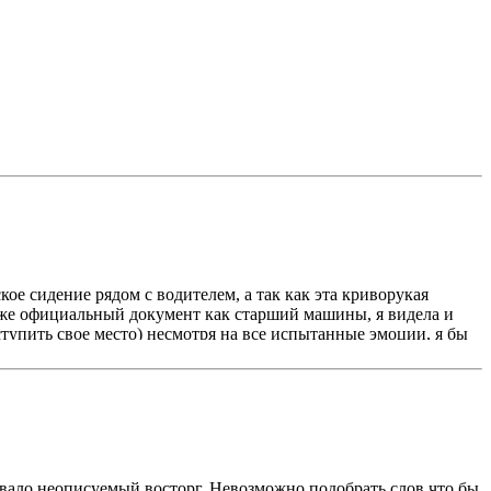
кое сидение рядом с водителем, а так как эта криворукая
 даже официальный документ как старший машины, я видела и
ступить свое место) несмотря на все испытанные эмоции, я бы
 языке рассказывал о традицициях, истории Кавказа и
ом отпуске, но это для нашей разношерстной группы прям было
вость и интеллигентсинось Магомеда позволила на экскурсии
на свежем воздухе. Спасибо, Магомед, что побыли для нас в
 позаботились обо всем
вало неописуемый восторг. Невозможно подобрать слов что бы