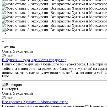
+2
Т
Татьяна
Опыт: 5 экскурсий
29 июля
В Хунзах — туда, где бьётся сердце гор
Начну с самого для меня большого минуса-стресса. Несмотря на
Тойота, а я много лет за рулем, это была жуть-жутьная) на се
понимала, что у нас за рулем водитель от Бога, но иногда мой
Ещё
все равно в следующий раз выбрала место старшего машины. Те
локациях, которые мы посетим. Поэтому достигнув точки, нас 
отлично, мы осматривали в своем темпе, делали фото, просто
Виктория
отдохнуть от городской суеты. Обед в его родном селении позв
Опыт: 5 экскурсий
этот день не только отличным гидом, отличным рассказчиком,
25 июля
Все красоты Хунзаха и Мочохское озеро
Путешествие вызвало незабываемые впечатления 😍 Начиная от