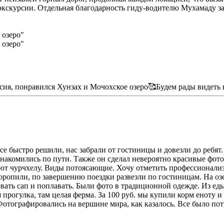
 экскурсии. Отдельная благодарность гиду-водителю Мухамаду з
сия, понравился Хунзах и Мочохское озеро🥰Будем рады видеть ва
все быстро решили, нас забрали от гостиницы и довезли до ребя
накомились по пути. Также он сделал невероятно красивые фотог
ют чурчхелу. Виды потоясающие. Хочу отметить профессионализм
опили, по завершению поездки развезли по гостиницам. На озер
вать сап и поплавать. Были фото в традиционной одежде. Из еды
прогулка, там целая ферма. За 100 руб. мы купили корм еноту и
Фотографировались на вершине мира, как казалось. Все было по