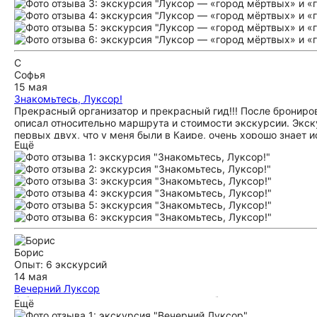
шестилетнему ребенку было тяжело. Еще раз спасибо Тахе з
вкусная местная кухня, нам все понравилось. огромная благ
не видел
С
Софья
15 мая
Знакомьтесь, Луксор!
Прекрасный организатор и прекрасный гид!!! После брониров
описал относительно маршрута и стоимости экскурсии. Экску
первых двух, что у меня были в Каире, очень хорошо знает 
Ещё
мы покатались в лодке по Нилу и поели вкусный обед (совет
Таха с очень большим пониманием относится к желанию дево
предлагает пофотографировать и отвечает на большое количес
самое главное понимает русский менталитет!!!!! Очень совету
Борис
Опыт: 6 экскурсий
14 мая
Вечерний Луксор
С большим удовольствием пишу отзыв об экскурсии, котору
Ещё
увлеченный тысячелетней историей своей страны. Мы узнали 