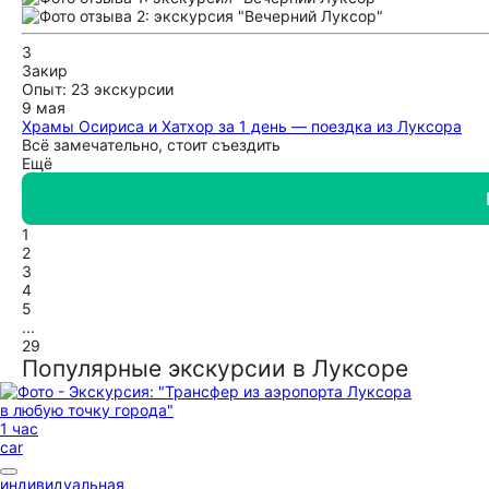
русском языке. Ахмед сумел донести информацию так, чтоб
впечатление! Еще раз спасибо Тахе и его команде профессио
З
Закир
Опыт: 23 экскурсии
9 мая
Храмы Осириса и Хатхор за 1 день — поездка из Луксора
Всё замечательно, стоит съездить
Ещё
1
2
3
4
5
...
29
Популярные экскурсии в Луксоре
1 час
car
индивидуальная