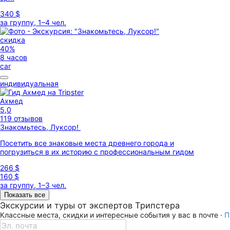
340 $
за группу, 1–4 чел.
скидка
40%
8 часов
car
индивидуальная
Ахмед
5,0
119 отзывов
Знакомьтесь, Луксор!
Посетить все знаковые места древнего города и
погрузиться в их историю с профессиональным гидом
266 $
160 $
за группу, 1–3 чел.
Показать все
Экскурсии и туры от экспертов Трипстера
Классные места, скидки и интересные события у вас в почте ·
П