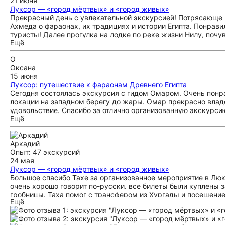
21 июня
Луксор — «город мёртвых» и «город живых»
Прекрасный день с увлекательной экскурсией! Потрясающе 
Ахмеда о фараонах, их традициях и истории Египта. Понрав
туристы! Далее прогулка на лодке по реке жизни Нилу, почу
Ещё
от Ахмеда по иероглифам, картушам и изображениям был пр
Ра и единственной женщины египтянки-фараона очень понрав
О
был удачным завершением такого насыщенного дня! Особо х
Оксана
Ахмеда, заботу и внимательное отношение водителя Махмуда 
15 июня
запоминающе! Спасибо! Рекомендую однозначно!
Луксор: путешествие к фараонам Древнего Египта
Сегодня состоялась экскурсия с гидом Омаром. Очень понрав
локации на западном берегу до жары. Омар прекрасно владе
удовольствие. Спасибо за отлично организованную экскурси
Ещё
Аркадий
Опыт: 47 экскурсий
24 мая
Луксор — «город мёртвых» и «город живых»
Большое спасибо Тахе за организованное мероприятие в Люк
очень хорошо говорит по-русски. все билеты были куплены з
гробницы. Таха помог с трансфером из Хургады и посещение
Ещё
брать комплексный осмотр Люксора. Как амулет гид защищал
попробовали потом сами прогуляться по Люксору, и это был
доллару». Причем идут за тобой минут 15 и продолжают уго