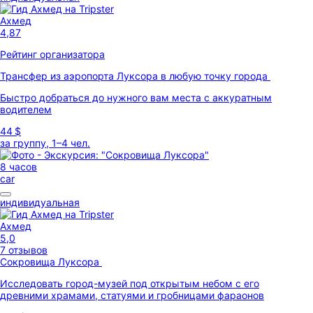
Ахмед
4,87
Рейтинг организатора
Трансфер из аэропорта Луксора в любую точку города
Быстро добраться до нужного вам места с аккуратным
водителем
44 $
за группу, 1–4 чел.
8 часов
car
индивидуальная
Ахмед
5,0
7 отзывов
Сокровища Луксора
Исследовать город-музей под открытым небом с его
древними храмами, статуями и гробницами фараонов