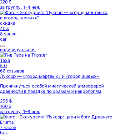
220 $
за группу, 1–4 чел.
скидка
40%
8 часов
car
индивидуальная
Таха
5,0
66 отзывов
Луксор — «город мёртвых» и «город живых»
Проникнуться особой мистической атмосферой
древности в поездке по храмам и некрополям
266 $
160 $
за группу, 1–8 чел.
7 часов
bus