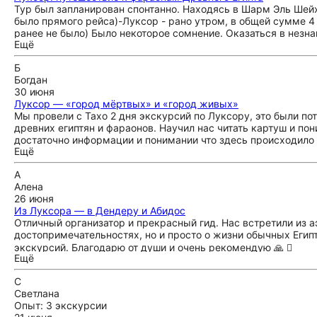
Тур был запланирован спонтанно. Находясь в Шарм Эль Шей
было прямого рейса)-Луксор - рано утром, в общей сумме 4
ранее не было) Было некоторое сомнение. Оказаться в незн
Ещё
вернуться обратно и посетить все, что хотелось. Все было ис
Посетили все заплонированные достопримечательности: Дол
Б
ограничено, Омар подсказал наиболее интересные места для 
Богдан
нужно обратить внимание. В дороге рассказал историю мест,
30 июня
завершению эксурсии пригласил нас в уютный магазин со сп
Луксор — «город мёртвых» и «город живых»
как это туристическая точка, нам предложили приобрести п
Мы провели с Тахо 2 дня экскурсий по Луксору, это были п
проведенной экскурсии нас отвезли в аэропорт. Впечатлени
древних египтян и фараонов. Научил нас читать картуш и п
замечательной. Ни разу не пожелели о проведенном времени 
достаточно информации и понимании что здесь происходило 
оставалось сил для непосещенных мест.
Ещё
путишествии. Помогал нам найти правильных продавцов по 
языке и мы получали лучшую цену ! Мы также посетили инте
А
где нам показали как правильно делают свитки из папируса
Алена
то новое под кондиционером 🙏🏻 У нас был комфортный авто
26 июня
отеля ровно в наши часы. Спасибо Таха за эти два прекрасн
Из Луксора — в Дендеру и Абидос
Отличный организатор и прекрасный гид. Нас встретили из а
достопримечательностях, но и просто о жизни обычных Егип
экскурсий. Благодарю от души и очень рекомендую 🙏 🏻
Ещё
С
Светлана
Опыт: 3 экскурсии