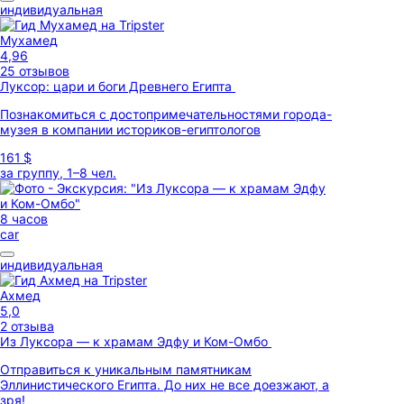
индивидуальная
Мухамед
4,96
25 отзывов
Луксор: цари и боги Древнего Египта
Познакомиться с достопримечательностями города-
музея в компании историков-египтологов
161 $
за группу, 1–8 чел.
8 часов
car
индивидуальная
Ахмед
5,0
2 отзыва
Из Луксора — к храмам Эдфу и Ком-Омбо
Отправиться к уникальным памятникам
Эллинистического Египта. До них не все доезжают, а
зря!