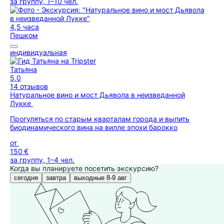
за группу, 1–10 чел.
4,5 часа
Пешком
индивидуальная
Татьяна
5,0
14 отзывов
Натуральное вино и мост Дьявола в неизведанной
Лукке
Прогуляться по старым кварталам города и выпить
биодинамического вина на вилле эпохи барокко
от
150 €
за группу, 1–4 чел.
Когда вы планируете посетить экскурсию?
сегодня
завтра
выходные 8-9 авг