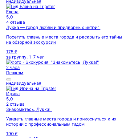
индивидуальная
Елена
5,0
4 отзыва
Лукка — город любви и придворных интриг
Посетить главные места города и раскрыть его тайны
на обзорной экскурсии
175 €
за группу, 1–7 чел.
2 часа
Пешком
индивидуальная
Ирина
5,0
2 отзыва
Знакомьтесь, Лукка!
Увидеть главные места города и прикоснуться к их
истории с профессиональным гидом
190 €