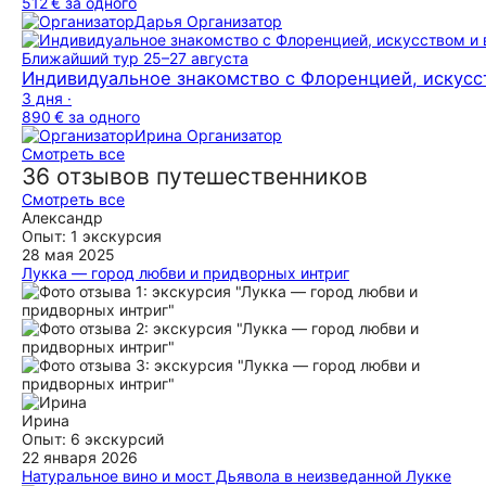
512 €
за одного
Дарья
Организатор
Ближайший тур
25–27 августа
Индивидуальное знакомство с Флоренцией, искусс
3 дня ·
890 €
за одного
Ирина
Организатор
Смотреть все
36 отзывов путешественников
Смотреть все
Aлександр
Опыт: 1 экскурсия
28 мая 2025
Лукка — город любви и придворных интриг
Экскурсия с гидом Еленой была фантастической, помимо
того, что нам повезло с погодой, прогулка по городу была
живой и захватывающей. Неожиданно оказалось, что в
таком маленьком городе, как Лукка, может быть столько
историй, любопытных фактов и анекдотов. Считаю, что этот
город незаслуженно обделен вниманием туристов. Елена
рассказывала обо всем очень подробно, отвечала на
вопросы, возникавшие по ходу экскурсии. Помимо
Ирина
упомянутых в описании досторимечательностей, гид
Опыт: 6 экскурсий
порекомендовала несколько мест, где можно попробовать
22 января 2026
превосходную местную кухню. Очень рекомендую!
Натуральное вино и мост Дьявола в неизведанной Лукке