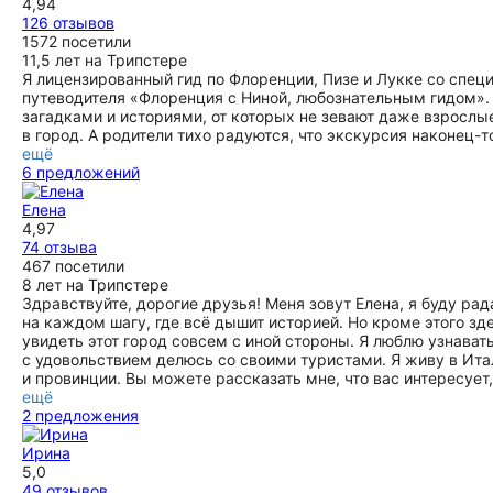
4,94
целую инструкцию как добраться до Чертальдо, вплоть до
126 отзывов
таких мелочей, о которых мы бы и не подумали. И
1572 посетили
благодаря Татьяне мы действительно добрались без
11,5 лет на Трипстере
проблем!!! Вся экскурсия доставила нам массу
Я лицензированный гид по Флоренции, Пизе и Лукке со спец
удовольствия, принесла в жизнь позитивных и ярких
путеводителя «Флоренция с Ниной, любознательным гидом». 
эмоции, один только голос Татьяны очень успокаивает и
загадками и историями, от которых не зевают даже взрослы
располагает к себе!:) Сказать, что нам понравилось значит
в город. А родители тихо радуются, что экскурсия наконец-т
ничего не сказать. 100 из 5 если б была такая оценка....
ещё
ещё
6 предложений
Елена
4,97
74 отзыва
467 посетили
8 лет на Трипстере
Здравствуйте, дорогие друзья! Меня зовут Елена, я буду ра
на каждом шагу, где всё дышит историей. Но кроме этого з
увидеть этот город совсем с иной стороны. Я люблю узнава
с удовольствием делюсь со своими туристами. Я живу в Ита
и провинции. Вы можете рассказать мне, что вас интересует
ещё
2 предложения
Ирина
5,0
49 отзывов