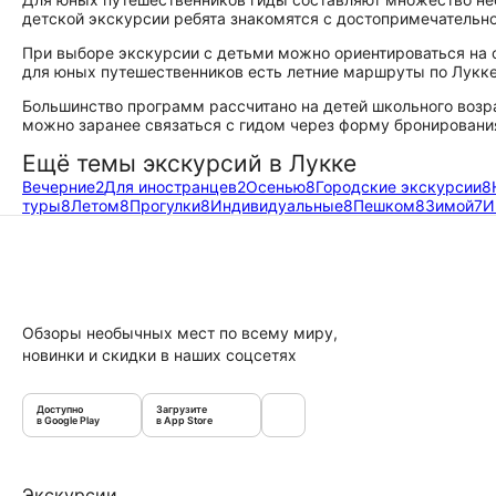
детской экскурсии ребята знакомятся с достопримечательн
При выборе экскурсии с детьми можно ориентироваться на о
для юных путешественников есть летние маршруты по Лукке
Большинство программ рассчитано на детей школьного возра
можно заранее связаться с гидом через форму бронировани
Ещё темы экскурсий в Лукке
Вечерние
2
Для иностранцев
2
Осенью
8
Городские экскурсии
8
туры
8
Летом
8
Прогулки
8
Индивидуальные
8
Пешком
8
Зимой
7
И
Обзоры необычных мест по всему миру,
новинки и скидки в наших соцсетях
Доступно
Загрузите
в Google Play
в App Store
Экскурсии