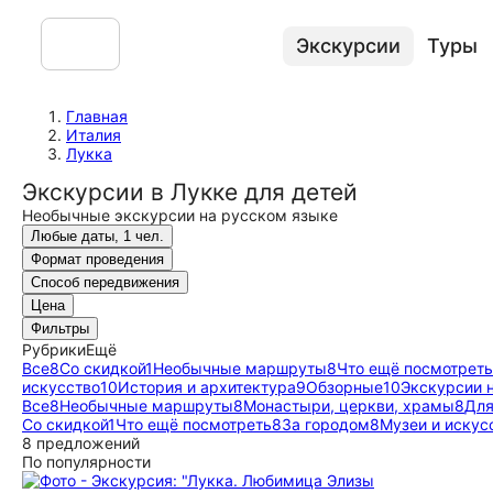
Экскурсии
Туры
Главная
Италия
Лукка
Экскурсии в Лукке для детей
Необычные экскурсии на русском языке
Любые даты, 1 чел.
Формат проведения
Способ передвижения
Цена
Фильтры
Рубрики
Ещё
Все
8
Со скидкой
1
Необычные маршруты
8
Что ещё посмотреть
искусство
10
История и архитектура
9
Обзорные
10
Экскурсии 
Все
8
Необычные маршруты
8
Монастыри, церкви, храмы
8
Для
Со скидкой
1
Что ещё посмотреть
8
За городом
8
Музеи и искус
8 предложений
По популярности