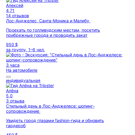
Алексей
4,71
14 отзывов
Лос-Анджелес, Санта-Моника и Малибу
Проехать по голливудским местам, посетить
прибрежные города и проводить закат
950 $
за группу, 1–6 чел.
3 часа
На автомобиле
индивидуальная
Алёна
5,0
3 отзыва
Стильный день в Лос-Анджелесе: шопинг-
сопровождение
Увидеть город глазами fashion-гида и обновить
гардероб
450 $