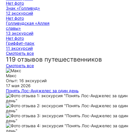
Нет фото
Знак «Голливуд»
12 экскурсий
Нет фото
Голливудская «Аллея
славы»
13 экскурсий
Нет фото
Гриффит-парк
11 экскурсий
Смотреть все
119 отзывов путешественников
Смотреть все
Макс
Опыт: 16 экскурсий
17 мая 2026
Понять Лос-Анджелес за один день
Провели с гидом Владом целый день в Лос-Анджелесе и
остались в полном восторге. Посетили Downtown, океан,
Hollywood Sign, Walk of Fame и много других интересных
мест. Влад очень интересно и легко рассказывает, знает
историю города и показывает не только туристические
точки, но и атмосферу настоящего Los Angeles. Экскурсия
прошла комфортно, насыщенно и с отличным настроением.
Однозначно рекомендуем — 5 из 5!