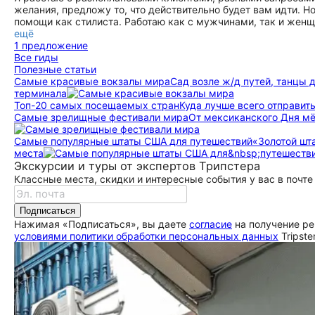
желания, предложу то, что действительно будет вам идти. 
помощи как стилиста. Работаю как с мужчинами, так и жен
ещё
1 предложение
Все гиды
Полезные статьи
Самые красивые вокзалы мира
Сад возле ж/д путей, танцы 
терминала
Топ-20 самых посещаемых стран
Куда лучше всего отправить
Самые зрелищные фестивали мира
От мексиканского Дня мё
Самые популярные штаты США для путешествий
«Золотой шт
места
Экскурсии и туры от экспертов Трипстера
Классные места, скидки и интересные события у вас в почте
Подписаться
Нажимая «Подписаться», вы даете
согласие
на получение ре
условиями политики обработки персональных данных
Tripste