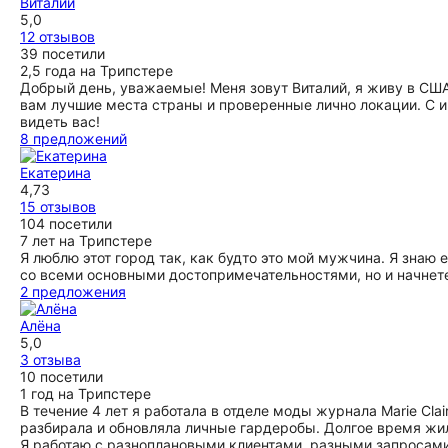
Виталий
5,0
12 отзывов
39 посетили
2,5 года на Трипстере
Добрый день, уважаемые! Меня зовут Виталий, я живу в США
вам лучшие места страны и проверенные лично локации. С
видеть вас!
8 предложений
Екатерина
4,73
15 отзывов
104 посетили
7 лет на Трипстере
Я люблю этот город так, как будто это мой мужчина. Я знаю 
со всеми основными достопримечательностями, но и начнете
2 предложения
Алёна
5,0
3 отзыва
10 посетили
1 год на Трипстере
В течение 4 лет я работала в отделе моды журнала Marie Clai
разбирала и обновляла личные гардеробы. Долгое время жи
Я работаю с разноплановыми клиентами, разными запросами