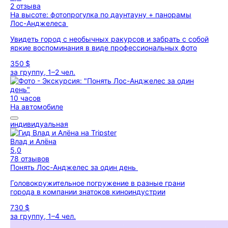
2 отзыва
На высоте: фотопрогулка по даунтауну + панорамы
Лос-Анджелеса
Увидеть город с необычных ракурсов и забрать с собой
яркие воспоминания в виде профессиональных фото
350 $
за группу, 1–2 чел.
10 часов
На автомобиле
индивидуальная
Влад и Алёна
5,0
78 отзывов
Понять Лос-Анджелес за один день
Головокружительное погружение в разные грани
города в компании знатоков киноиндустрии
730 $
за группу, 1–4 чел.