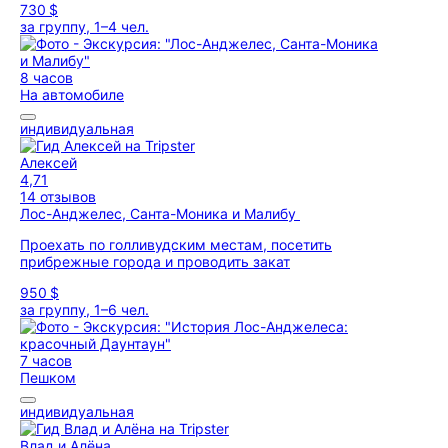
730 $
за группу, 1–4 чел.
8 часов
На автомобиле
индивидуальная
Алексей
4,71
14 отзывов
Лос-Анджелес, Санта-Моника и Малибу
Проехать по голливудским местам, посетить
прибрежные города и проводить закат
950 $
за группу, 1–6 чел.
7 часов
Пешком
индивидуальная
Влад и Алёна