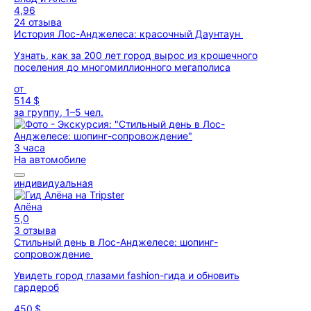
4,96
24 отзыва
История Лос-Анджелеса: красочный Даунтаун
Узнать, как за 200 лет город вырос из крошечного
поселения до многомиллионного мегаполиса
от
514 $
за группу, 1–5 чел.
3 часа
На автомобиле
индивидуальная
Алёна
5,0
3 отзыва
Стильный день в Лос-Анджелесе: шопинг-
сопровождение
Увидеть город глазами fashion-гида и обновить
гардероб
450 $