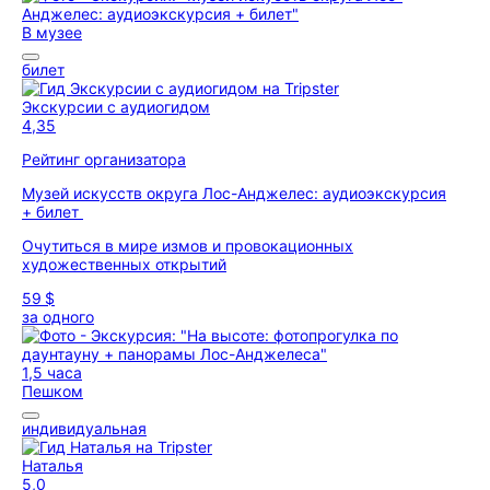
В музее
билет
Экскурсии с аудиогидом
4,35
Рейтинг организатора
Музей искусств округа Лос-Анджелес: аудиоэкскурсия
+ билет
Очутиться в мире измов и провокационных
художественных открытий
59 $
за одного
1,5 часа
Пешком
индивидуальная
Наталья
5,0