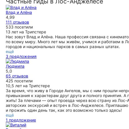
Доверьтесь таланту Алёны и результат будет, это точно.
нас один день получить представление о Лос Анджелесе,
Частные гиды в Лос-Анджелесе
Потрясающий experience! И ещё: дайте о себе больше
увидеть все знаковые достопримечательности, узнать
информации, опросник легкий, позвольте консультанту
много интересного об истории города. Влад - прекрасный
Влад и Алёна
узнать вас больше и проработать образы. Игорь и Наталья
рассказчик и внимательный человек. Экскурсию и гида
4,99
рекомендуем!
ещё
111 отзывов
ещё
533 посетили
13 лет на Трипстере
Нас зовут Влад и Алёна. Наша профессия связана с кинемат
по всему миру. Много лет мы живём, учимся и работаем в 
городов и национальных парков в самых разных штатах.
ещё
3 предложения
Людмила
5,0
65 отзывов
425 посетили
10,5 лет на Трипстере
За время, что живу в Городе Ангелов, мы с ним прошли неп
привыкания к характерам друг друга и полного принятия. А 
жить! За плечами — опыт проезда через всю страну из Лос
авторских экскурсий и встреч в Лос-Анджелесе. Приглашаю
и прожить один день так, как это возможно только здесь!
ещё
1 предложение