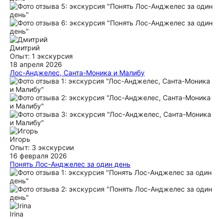
ещё
Дмитрий
Опыт: 1 экскурсия
18 апреля 2026
Лос-Анджелес, Санта-Моника и Малибу
спасибо большое, нашему проводнику в мир США и
безумно интересное знакомство с городом Лос-Анджелес!
Крутая чистая машина, очень внимательный гид,
комфортно и с индивидуальностью 10000%
ещё
Игорь
Опыт: 3 экскурсии
16 февраля 2026
Понять Лос-Анджелес за один день
LA огромен и прекрасен, иногда бывает и ужасен ;-). В
один день невозможно объять необъятное, но ваша лучшая
попытка будет сделать это с Владом. Интригующая подача,
хочется запомнить всё-всё, куча материала которого не
найти в сети, хоть мы с женой и вложились в это, но
эффект Wow от неожиданных фактов добавлял впечатлений
Irina