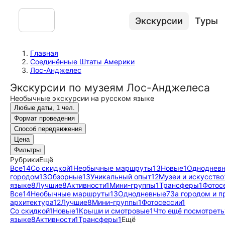
Экскурсии
Туры
Главная
Соединённые Штаты Америки
Лос-Анджелес
Экскурсии по музеям Лос-Анджелеса
Необычные экскурсии на русском языке
Любые даты, 1 чел.
Формат проведения
Способ передвижения
Цена
Фильтры
Рубрики
Ещё
Все
14
Со скидкой
1
Необычные маршруты
13
Новые
1
Одноднев
городом
13
Обзорные
13
Уникальный опыт
12
Музеи и искусство
языке
8
Лучшие
8
Активности
1
Мини-группы
1
Трансферы
1
Фотос
Все
14
Необычные маршруты
13
Однодневные
7
За городом и п
архитектура
12
Лучшие
8
Мини-группы
1
Фотосессии
1
Со скидкой
1
Новые
1
Крыши и смотровые
1
Что ещё посмотреть
языке
8
Активности
1
Трансферы
1
Ещё