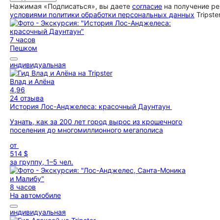
Нажимая «Подписаться», вы даете
согласие
на получение ре
условиями политики обработки персональных данных
Tripste
7 часов
Пешком
индивидуальная
Влад и Алёна
4,96
24 отзыва
История Лос-Анджелеса: красочный Даунтаун
Узнать, как за 200 лет город вырос из крошечного
поселения до многомиллионного мегаполиса
от
514 $
за группу, 1–5 чел.
8 часов
На автомобиле
индивидуальная