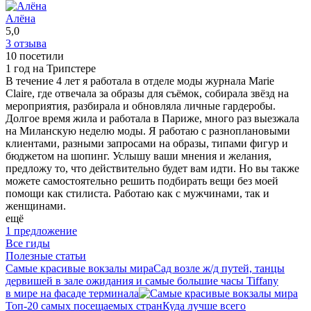
Алёна
5,0
3 отзыва
10 посетили
1 год на Трипстере
В течение 4 лет я работала в отделе моды журнала Marie
Claire, где отвечала за образы для съёмок, собирала звёзд на
мероприятия, разбирала и обновляла личные гардеробы.
Долгое время жила и работала в Париже, много раз выезжала
на Миланскую неделю моды. Я работаю с разноплановыми
клиентами, разными запросами на образы, типами фигур и
бюджетом на шопинг. Услышу ваши мнения и желания,
предложу то, что действительно будет вам идти. Но вы также
можете самостоятельно решить подбирать вещи без моей
помощи как стилиста. Работаю как с мужчинами, так и
женщинами.
ещё
1 предложение
Все гиды
Полезные статьи
Самые красивые вокзалы мира
Сад возле ж/д путей, танцы
дервишей в зале ожидания и самые большие часы Tiffany
в мире на фасаде терминала
Топ-20 самых посещаемых стран
Куда лучше всего