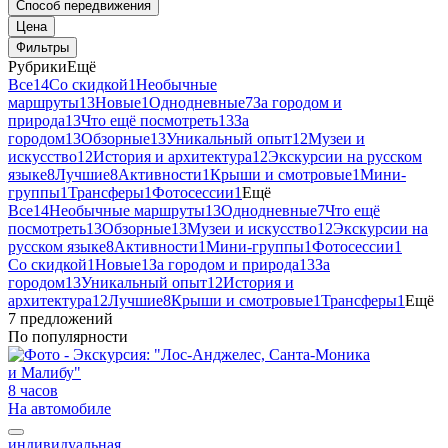
Способ передвижения
Цена
Фильтры
Рубрики
Ещё
Все
14
Со скидкой
1
Необычные
маршруты
13
Новые
1
Однодневные
7
За городом и
природа
13
Что ещё посмотреть
13
За
городом
13
Обзорные
13
Уникальный опыт
12
Музеи и
искусство
12
История и архитектура
12
Экскурсии на русском
языке
8
Лучшие
8
Активности
1
Крыши и смотровые
1
Мини-
группы
1
Трансферы
1
Фотосессии
1
Ещё
Все
14
Необычные маршруты
13
Однодневные
7
Что ещё
посмотреть
13
Обзорные
13
Музеи и искусство
12
Экскурсии на
русском языке
8
Активности
1
Мини-группы
1
Фотосессии
1
Со скидкой
1
Новые
1
За городом и природа
13
За
городом
13
Уникальный опыт
12
История и
архитектура
12
Лучшие
8
Крыши и смотровые
1
Трансферы
1
Ещё
7 предложений
По популярности
8 часов
На автомобиле
индивидуальная