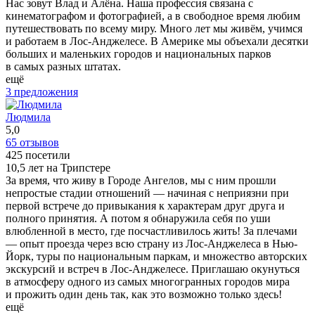
Нас зовут Влад и Алёна. Наша профессия связана с
кинематографом и фотографией, а в свободное время любим
путешествовать по всему миру. Много лет мы живём, учимся
и работаем в Лос-Анджелесе. В Америке мы объехали десятки
больших и маленьких городов и национальных парков
в самых разных штатах.
ещё
3 предложения
Людмила
5,0
65 отзывов
425 посетили
10,5 лет на Трипстере
За время, что живу в Городе Ангелов, мы с ним прошли
непростые стадии отношений — начиная с неприязни при
первой встрече до привыкания к характерам друг друга и
полного принятия. А потом я обнаружила себя по уши
влюбленной в место, где посчастливилось жить! За плечами
— опыт проезда через всю страну из Лос-Анджелеса в Нью-
Йорк, туры по национальным паркам, и множество авторских
экскурсий и встреч в Лос-Анджелесе. Приглашаю окунуться
в атмосферу одного из самых многогранных городов мира
и прожить один день так, как это возможно только здесь!
ещё