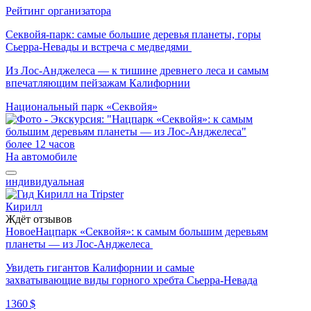
Рейтинг организатора
Секвойя-парк: самые большие деревья планеты, горы
Сьерра-Невады и встреча с медведями
Из Лос-Анджелеса — к тишине древнего леса и самым
впечатляющим пейзажам Калифорнии
Национальный парк «Секвойя»
более 12 часов
На автомобиле
индивидуальная
Кирилл
Ждёт отзывов
Новое
Нацпарк «Секвойя»: к самым большим деревьям
планеты — из Лос-Анджелеса
Увидеть гигантов Калифорнии и самые
захватывающие виды горного хребта Сьерра-Невада
1360 $