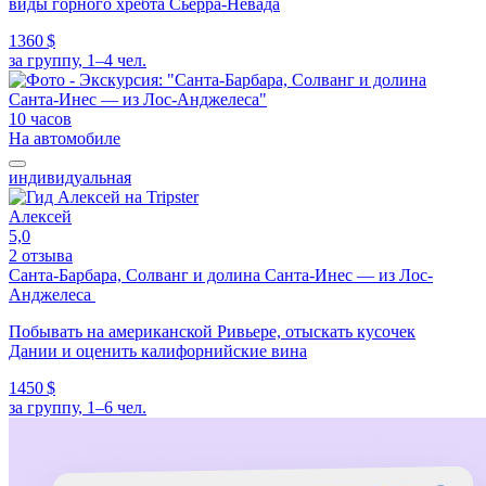
виды горного хребта Сьерра-Невада
1360 $
за группу, 1–4 чел.
10 часов
На автомобиле
индивидуальная
Алексей
5,0
2 отзыва
Санта-Барбара, Солванг и долина Санта-Инес — из Лос-
Анджелеса
Побывать на американской Ривьере, отыскать кусочек
Дании и оценить калифорнийские вина
1450 $
за группу, 1–6 чел.