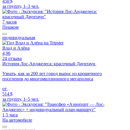
450 $
за группу, 1–3 чел.
7 часов
Пешком
индивидуальная
Влад и Алёна
4,96
24 отзыва
История Лос-Анджелеса: красочный Даунтаун
Узнать, как за 200 лет город вырос из крошечного
поселения до многомиллионного мегаполиса
от
514 $
за группу, 1–5 чел.
1,5 часа
На автомобиле