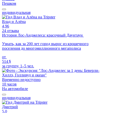
Пешком
индивидуальная
Влад и Алёна
4,96
24 отзыва
История Лос-Анджелеса: красочный Даунтаун
Узнать, как за 200 лет город вырос из крошечного
поселения до многомиллионного мегаполиса
от
514 $
за группу, 1–5 чел.
Временно недоступно
10 часов
На автомобиле
индивидуальная
Дмитрий
5,0