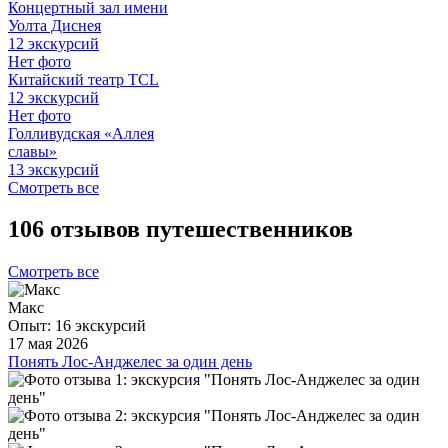
Концертный зал имени
Уолта Диснея
12 экскурсий
Нет фото
Китайский театр TCL
12 экскурсий
Нет фото
Голливудская «Аллея
славы»
13 экскурсий
Смотреть все
106 отзывов путешественников
Смотреть все
Макс
Опыт: 16 экскурсий
17 мая 2026
Понять Лос-Анджелес за один день
Провели с гидом Владом целый день в Лос-Анджелесе и
остались в полном восторге. Посетили Downtown, океан,
Hollywood Sign, Walk of Fame и много других интересных
мест. Влад очень интересно и легко рассказывает, знает