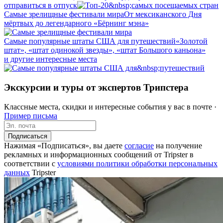
отправиться в отпуск
Самые зрелищные фестивали мира
От мексиканского Дня
мёртвых до легендарного «Бёрнинг мэна»
Самые популярные штаты США для путешествий
«Золотой
штат», «штат одинокой звезды», «штат Большого каньона»
и другие интересные места
Экскурсии и туры от экспертов Трипстера
Классные места, скидки и интересные события у вас в почте ·
Пример письма
Подписаться
Нажимая «Подписаться», вы даете
согласие
на получение
рекламных и информационных сообщений от Tripster в
соответствии c
условиями политики обработки персональных
данных
Tripster