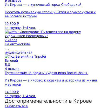
9 отзывов
Из Кирова — в купеческий город Слободской
Посетить купеческую столицу Вятки и прикоснуться к
её богатой истории
10 300 ₽
за группу, 1–4 чел.
7 часов
На автомобиле
индивидуальная
Евгений
5,0
4 отзыва
Путешествие на родину художников Васнецовых
Из Кирова — в Рябово: к сказкам и историям из жизни
мастеров
14 000 ₽
за группу, 1–4 чел.
Достопримечательности в Кирове
Смотреть все