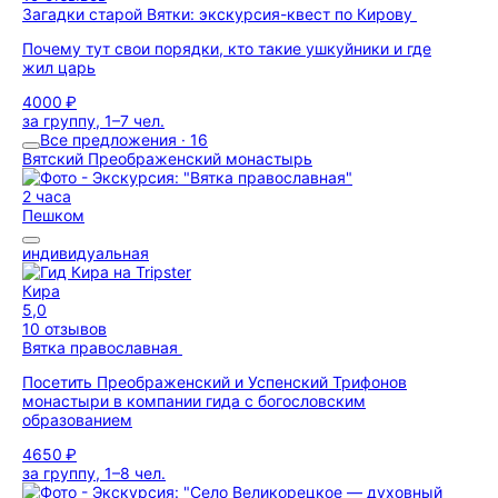
Загадки старой Вятки: экскурсия-квест по Кирову
Почему тут свои порядки, кто такие ушкуйники и где
жил царь
4000 ₽
за группу, 1–7 чел.
Все предложения · 16
Вятский Преображенский монастырь
2 часа
Пешком
индивидуальная
Кира
5,0
10 отзывов
Вятка православная
Посетить Преображенский и Успенский Трифонов
монастыри в компании гида с богословским
образованием
4650 ₽
за группу, 1–8 чел.