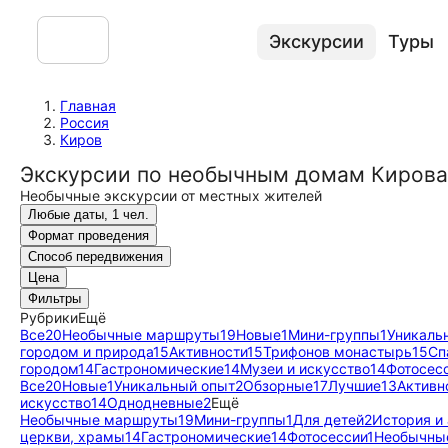
Экскурсии
Туры
Главная
Россия
Киров
Экскурсии по необычным домам Кировa
Необычные экскурсии от местных жителей
Любые даты, 1 чел.
Формат проведения
Способ передвижения
Цена
Фильтры
Рубрики
Ещё
Все
20
Необычные маршруты
19
Новые
1
Мини-группы
1
Уникаль
городом и природа
15
Активности
15
Трифонов монастырь
15
Сп
городом
14
Гастрономические
14
Музеи и искусство
14
Фотосес
Все
20
Новые
1
Уникальный опыт
2
Обзорные
17
Лучшие
13
Активн
искусство
14
Однодневные
2
Ещё
Необычные маршруты
19
Мини-группы
1
Для детей
2
История и
церкви, храмы
14
Гастрономические
14
Фотосессии
1
Необычны