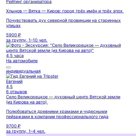
Рейтинг организатора
Хлынов — Вятка — Киров: город трёх имён и трёх эпох
Почувствовать дух северной провинции на старинных
улицах
5900 ₽
за группу, 1–10 чел.
4,5 часа
На автомобиле
индивидуальная
Евгений
4,5
6 отзывов
Село Великорецкое — духовный центр Вятской земли
(из Кирова на авто)
Полюбоваться древними храмами и чудесными
пейзажами в компании профессионального гида
9700 ₽
за группу, 1–4 чел.