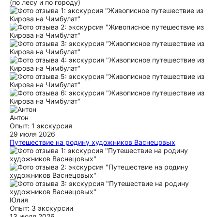
(по лесу и по городу)
Антон
Опыт: 1 экскурсия
29 июля 2026
Путешествие на родину художников Васнецовых
Совершили прекрасное путешествие вместе с Евгением на
родину художников Васнецовых в село Рябово. Время
пролетело незаметно за рассказами Евгения о родной
вятской земле. Все было отлично и, главное, безопасно, что
особенно для нас было важно, путешествуя с детьми.
ещё
Юлия
Опыт: 3 экскурсии
13 июля 2026