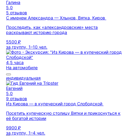
Галина
5,0
5 отзывов
С именем Александра — Хлынов, Вятка, Киров
Проследить, как «александровские» места
раскрывают историю города
5500 ₽
за группу, 1–10 чел.
4,5 часа
На автомобиле
индивидуальная
Евгений
5,0
9 отзывов
Из Кирова — в купеческий город Слободской
Посетить купеческую столицу Вятки и прикоснуться к
её богатой истории
9900 ₽
за группу, 1–4 чел.