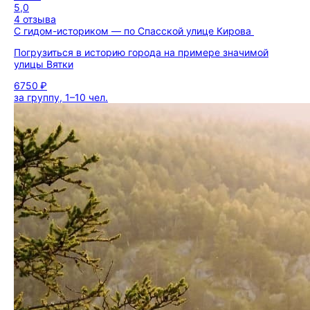
5,0
4 отзыва
С гидом-историком — по Спасской улице Кирова
Погрузиться в историю города на примере значимой
улицы Вятки
6750 ₽
за группу, 1–10 чел.