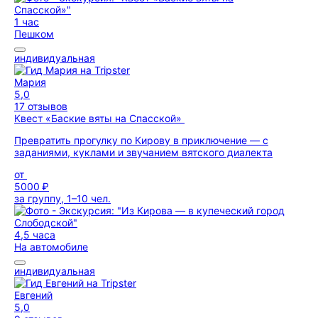
1 час
Пешком
индивидуальная
Мария
5,0
17 отзывов
Квест «Баские вяты на Спасской»
Превратить прогулку по Кирову в приключение — с
заданиями, куклами и звучанием вятского диалекта
от
5000 ₽
за группу, 1–10 чел.
4,5 часа
На автомобиле
индивидуальная
Евгений
5,0