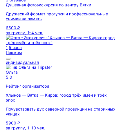
Душевная фотоэкскурсия по центру Вятки
Дружеский формат прогулки и профессиональные
снимки на память
6500 ₽
за группу, 1–4 чел.
1,5 часа
Пешком
индивидуальная
Ольга
5,0
Рейтинг организатора
Хлынов — Вятка — Киров: город трёх имён и трёх
эпох
Почувствовать дух северной провинции на старинных
улицах
5900 ₽
за группу, 1–10 чел.