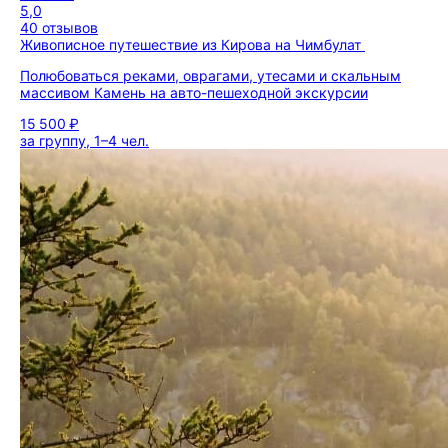
5,0
40 отзывов
Живописное путешествие из Кирова на Чимбулат
Полюбоваться реками, оврагами, утесами и скальным
массивом Камень на авто-пешеходной экскурсии
15 500 ₽
за группу, 1–4 чел.