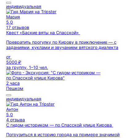
индивидуальная
Мария
5,0
17 отзывов
Квест «Баские вяты на Спасской»
Превратить прогулку по Кирову в приключение — с
заданиями, куклами и звучанием вятского диалекта
от
5000 ₽
за группу, 1–10 чел.
2 часа
Пешком
индивидуальная
Антон
5,0
4 отзыва
С гидом-историком — по Спасской улице Кирова
Погрузиться в историю города на примере значимой