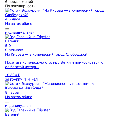
6 предложений
По популярности
4,5 часа
На автомобиле
индивидуальная
Евгений
5,0
9 отзывов
Из Кирова — в купеческий город Слободской
Посетить купеческую столицу Вятки и прикоснуться к
её богатой истории
10 300 ₽
за группу, 1–4 чел.
8 часов
На автомобиле
индивидуальная
Евгений