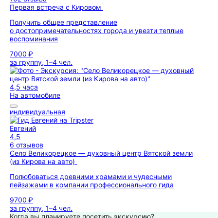
Первая встреча с Кировом
Получить общее представление
о достопримечательностях города и увезти теплые
воспоминания
7000 ₽
за группу, 1–4 чел.
4,5 часа
На автомобиле
индивидуальная
Евгений
4,5
6 отзывов
Село Великорецкое — духовный центр Вятской земли
(из Кирова на авто)
Полюбоваться древними храмами и чудесными
пейзажами в компании профессионального гида
9700 ₽
за группу, 1–4 чел.
Когда вы планируете посетить экскурсию?