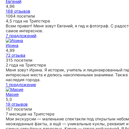
Евгений
4,96
168 отзывов
1064 посетили
4,5 года на Трипстере
Всем привет! Меня зовут Евгений, я гид и фотограф. С рад
самое интересное.
7 предложений
Ирина
4,99
72 отзыва
315 посетили
2 года на Трипстере
Меня зовут Ирина. Я историк, учитель и лицензированный ги
интересные места и делюсь накопленными знаниями. Также 
наследия города.
1 предложение
Мария
5,0
19 отзывов
157 посетили
7 месяцев на Трипстере
Мои экскурсии — маленькие спектакли под открытым небом. З
неожиданные факты, а ещё — уникальные куклы, реквизит и
самых серьёзных взрослых. Киров — город мой родной. Я болт