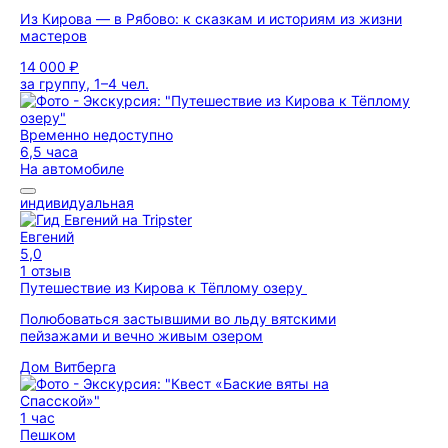
Из Кирова — в Рябово: к сказкам и историям из жизни
мастеров
14 000 ₽
за группу, 1–4 чел.
Временно недоступно
6,5 часа
На автомобиле
индивидуальная
Евгений
5,0
1 отзыв
Путешествие из Кирова к Тёплому озеру
Полюбоваться застывшими во льду вятскими
пейзажами и вечно живым озером
Дом Витберга
1 час
Пешком