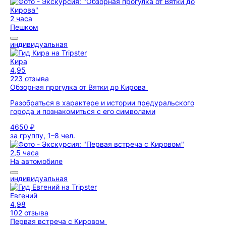
2 часа
Пешком
индивидуальная
Кира
4,95
223 отзыва
Обзорная прогулка от Вятки до Кирова
Разобраться в характере и истории предуральского
города и познакомиться с его символами
4650 ₽
за группу, 1–8 чел.
2,5 часа
На автомобиле
индивидуальная
Евгений
4,98
102 отзыва
Первая встреча с Кировом