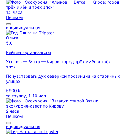
1,5 часа
Пешком
индивидуальная
Ольга
5,0
Рейтинг организатора
Хлынов — Вятка — Киров: город трёх имён и трёх
эпох
Почувствовать дух северной провинции на старинных
улицах
5900 ₽
за группу, 1–10 чел.
2 часа
Пешком
индивидуальная