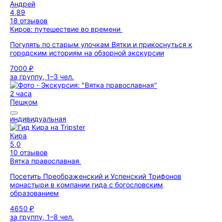
Андрей
4,89
18 отзывов
Киров: путешествие во времени
Погулять по старым улочкам Вятки и прикоснуться к
городским историям на обзорной экскурсии
7000 ₽
за группу, 1–3 чел.
2 часа
Пешком
индивидуальная
Кира
5,0
10 отзывов
Вятка православная
Посетить Преображенский и Успенский Трифонов
монастыри в компании гида с богословским
образованием
4650 ₽
за группу, 1–8 чел.