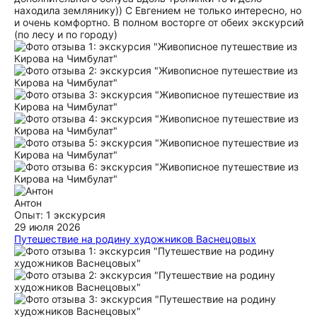
находила землянику)) С Евгением не только интересно, но
и очень комфортно. В полном восторге от обеих экскурсий
(по лесу и по городу)
Антон
Опыт: 1 экскурсия
29 июля 2026
Путешествие на родину художников Васнецовых
Совершили прекрасное путешествие вместе с Евгением на
родину художников Васнецовых в село Рябово. Время
пролетело незаметно за рассказами Евгения о родной
вятской земле. Все было отлично и, главное, безопасно, что
особенно для нас было важно, путешествуя с детьми.
ещё