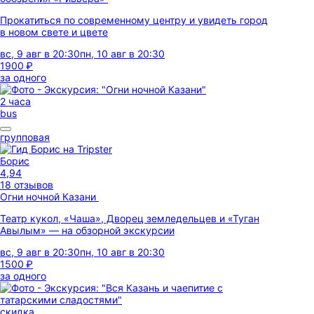
Прокатиться по современному центру и увидеть город
в новом свете и цвете
вс, 9 авг в 20:30
пн, 10 авг в 20:30
1900 ₽
за одного
2 часа
bus
групповая
Борис
4,94
18 отзывов
Огни ночной Казани
Театр кукол, «Чаша», Дворец земледельцев и «Туган
Авылым» — на обзорной экскурсии
вс, 9 авг в 20:30
пн, 10 авг в 20:30
1500 ₽
за одного
скидка