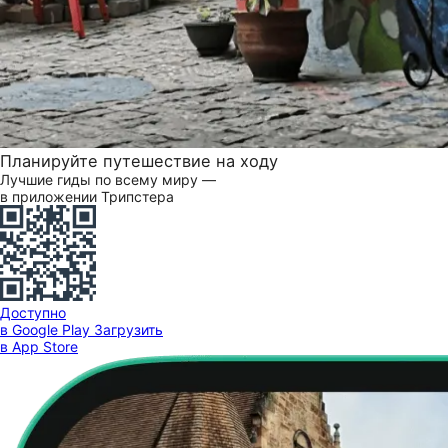
Планируйте путешествие на ходу
Лучшие гиды по всему миру —
в приложении Трипстера
Доступно
в Google Play
Загрузить
в App Store