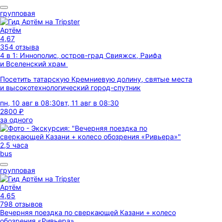
групповая
Артём
4,67
354 отзыва
4 в 1: Иннополис, остров-град Свияжск, Раифа
и Вселенский храм
Посетить татарскую Кремниевую долину, святые места
и высокотехнологический город-спутник
пн, 10 авг в 08:30
вт, 11 авг в 08:30
2800 ₽
за одного
2,5 часа
bus
групповая
Артём
4,65
798 отзывов
Вечерняя поездка по сверкающей Казани + колесо
обозрения «Ривьера»