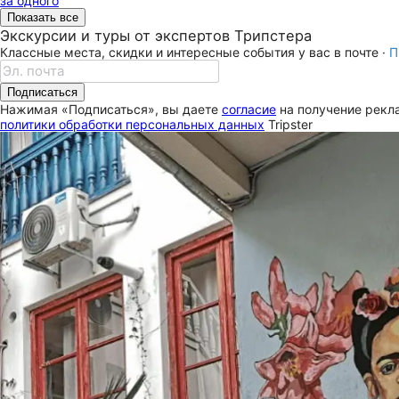
за одного
Показать все
Экскурсии и туры от экспертов Трипстера
Классные места, скидки и интересные события у вас в почте ·
П
Подписаться
Нажимая «Подписаться», вы даете
согласие
на получение рекла
политики обработки персональных данных
Tripster