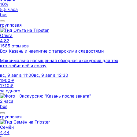
10%
5,5 часа
bus
групповая
Ольга
4,82
1585 отзывов
Вся Казань и чаепитие с татарскими сладостями
Максимально насыщенная обзорная экскурсия для тех,
кто любит всё и сразу
вс, 9 авг в 11:00
вс, 9 авг в 12:30
1900 ₽
1710 ₽
за одного
2 часа
bus
групповая
Семён
4,44